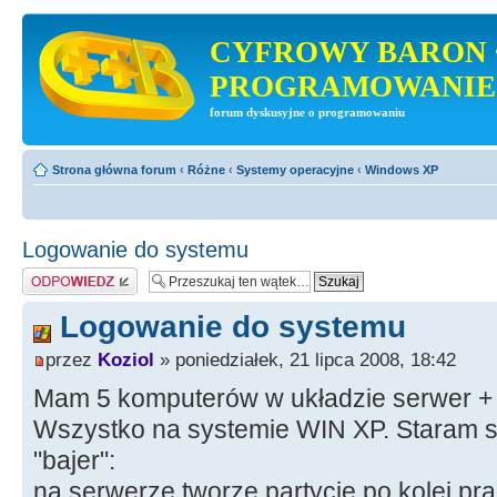
CYFROWY BARON 
PROGRAMOWANIE
forum dyskusyjne o programowaniu
Strona główna forum
‹
Różne
‹
Systemy operacyjne
‹
Windows XP
Logowanie do systemu
Odpowiedz
Logowanie do systemu
przez
Koziol
» poniedziałek, 21 lipca 2008, 18:42
Mam 5 komputerów w układzie serwer + 
Wszystko na systemie WIN XP. Staram si
"bajer":
na serwerze tworze partycje po kolei p