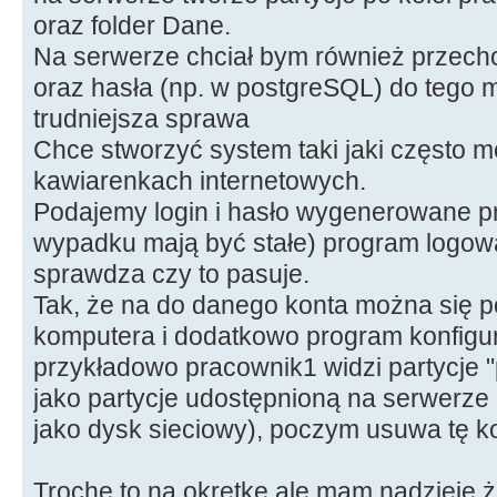
oraz folder Dane.
Na serwerze chciał bym również przech
oraz hasła (np. w postgreSQL) do tego 
trudniejsza sprawa
Chce stworzyć system taki jaki często 
kawiarenkach internetowych.
Podajemy login i hasło wygenerowane p
wypadku mają być stałe) program logowa
sprawdza czy to pasuje.
Tak, że na do danego konta można się 
komputera i dodatkowo program konfigur
przykładowo pracownik1 widzi partycje 
jako partycje udostępnioną na serwerze (a
jako dysk sieciowy), poczym usuwa tę ko
Trochę to na okrętkę ale mam nadzieję 