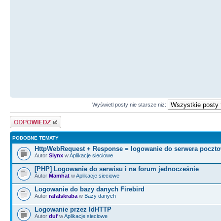
Wyświetl posty nie starsze niż:
Odpowiedz
PODOBNE TEMATY
HttpWebRequest + Response = logowanie do serwera poczt
Autor
Slynx
w
Aplikacje sieciowe
[PHP] Logowanie do serwisu i na forum jednocześnie
Autor
Mamhat
w
Aplikacje sieciowe
Logowanie do bazy danych Firebird
Autor
rafalskraba
w
Bazy danych
Logowanie przez IdHTTP
Autor
duf
w
Aplikacje sieciowe