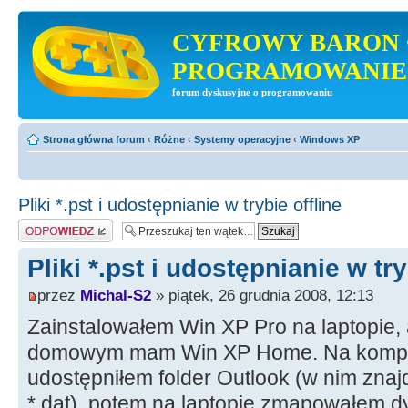
CYFROWY BARON 
PROGRAMOWANIE
forum dyskusyjne o programowaniu
Strona główna forum
‹
Różne
‹
Systemy operacyjne
‹
Windows XP
Pliki *.pst i udostępnianie w trybie offline
Odpowiedz
Pliki *.pst i udostępnianie w try
przez
Michal-S2
» piątek, 26 grudnia 2008, 12:13
Zainstalowałem Win XP Pro na laptopie,
domowym mam Win XP Home. Na komp
udostępniłem folder Outlook (w nim znajduj
*.dat), potem na laptopie zmapowałem d