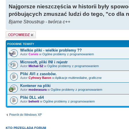
Najgorsze nieszczęścia w historii były spow
próbujących zmuszać ludzi do tego, "co dla 
Bjarne Stroustrup - twórca c++
Odpowiedz
PODOBNE TEMATY
Wielkie pliki - wielkie problemy ??
Autor
Corvis
w
Ogólne problemy z programowaniem
Microsoft, pliki INI i rejestr
Autor
Michal-S2
w
Ogólne problemy z programowaniem
Pliki AVI z zasobów.
Autor
Cyfrowy Baron
w
Aplikacje multimedialne, graficzne
Kontener na pliki
Autor
moderasura
w
Ogólne problemy z programowaniem
Pliki DLL x64
Autor
beherit
w
Ogólne problemy z programowaniem
Powrót do Windows XP
KTO PRZEGLĄDA FORUM