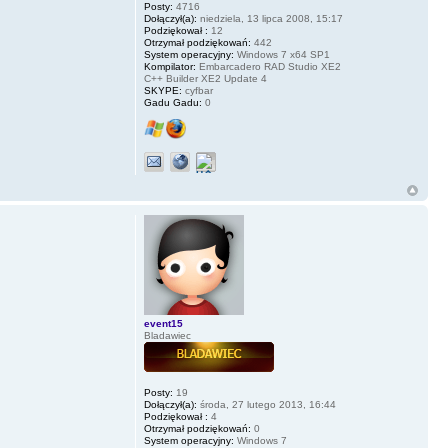
Posty:
4716
Dołączył(a):
niedziela, 13 lipca 2008, 15:17
Podziękował :
12
Otrzymał podziękowań:
442
System operacyjny:
Windows 7 x64 SP1
Kompilator:
Embarcadero RAD Studio XE2
C++ Builder XE2 Update 4
SKYPE:
cyfbar
Gadu Gadu:
0
event15
Bladawiec
Posty:
19
Dołączył(a):
środa, 27 lutego 2013, 16:44
Podziękował :
4
Otrzymał podziękowań:
0
System operacyjny:
Windows 7