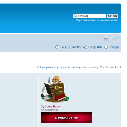
Wyszukiwanie zaawansowane
FAQ
mChat
Zarejestruj
Zaloguj
Pokaż pierwszy nieprzeczytany post
• Posty: 2 • Strona
1
z
1
Cyfrowy Baron
Administrator