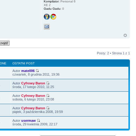
Kompilator:
Personal 6
XE 2
Gadu Gadu:
0
Posty: 2 • Strona
1
z
1
LONE
OSTATNI POST
Autor
mate006
2
czwartek, 8 grudnia 2011, 19:36
Autor
Cyfrowy Baron
4
środa, 17 lutego 2010, 11:25
Autor
Cyfrowy Baron
5
sobota, 6 lutego 2010, 23:08
Autor
Cyfrowy Baron
1
piątek, 3 października 2008, 19:59
Autor
usermaw
9
środa, 29 kwietnia 2009, 22:17