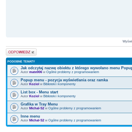
Wyświe
Odpowiedz
PODOBNE TEMATY
Jak odczytaj nazwę obiektu z którego wywołano menu Pop
Autor
mate006
w
Ogólne problemy z programowaniem
Popup menu - pozycja wyświetlania oraz ramka
Autor
Koziol
w
Biblioteki i komponenty
List box - Menu start
Autor
Koziol
w
Biblioteki i komponenty
Grafika w Tray Menu
Autor
Michal-S2
w
Ogólne problemy z programowaniem
Inne menu
Autor
Michal-S2
w
Ogólne problemy z programowaniem