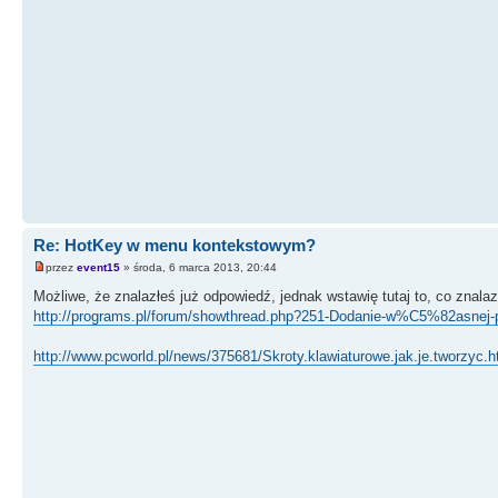
Re: HotKey w menu kontekstowym?
przez
event15
» środa, 6 marca 2013, 20:44
Możliwe, że znalazłeś już odpowiedź, jednak wstawię tutaj to, co znala
http://programs.pl/forum/showthread.php?251-Dodanie-w%C5%82asnej-
http://www.pcworld.pl/news/375681/Skroty.klawiaturowe.jak.je.tworzyc.h