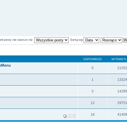
tl posty nie starsze niż:
Sortuj wg
ODPOWIEDZI
WYŚWIET
upMenu
5
2125
1
1332
3
1429
12
2975
16
4140
1
2