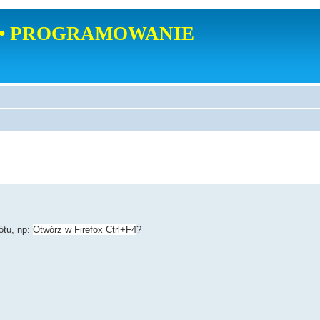
• PROGRAMOWANIE
ótu, np:
Otwórz w Firefox Ctrl+F4
?