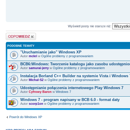
Wyświetl posty nie starsze niż:
Odpowiedz
PODOBNE TEMATY
"Uruchamianie jako" Windows XP
Autor
mckri
w
Ogólne problemy z programowaniem
BCB6:Windows: Tworzenie katalogu jako zasobu udostępni
Autor
samurai-jerry
w
Ogólne problemy z programowaniem
Instalacja Borland C++ Builder na systemie Vista i Windows 
Autor
Michal-S2
w
Ogólne problemy z programowaniem
Udostępnianie połączenia internetowego Play Windows 7
Autor
Cyfrowy Baron
w
Windows 7
Windows 7 - program napisany w BCB 6.0 - format daty
Autor
scorp1on
w
Ogólne problemy z programowaniem
Powrót do Windows XP