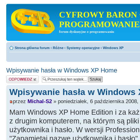
CYFROWY BARON 
PROGRAMOWANIE
forum dyskusyjne o programowaniu
Strona główna forum
‹
Różne
‹
Systemy operacyjne
‹
Windows XP
Wpisywanie hasła w Windows XP Home
Odpowiedz
Wpisywanie hasła w Windows
przez
Michal-S2
» poniedziałek, 6 października 2008,
Mam Windows XP Home Edition i za każ
z drugim komputerem, na którym są pli
użytkownika i hasło. W wersji Professi
"Zapamiętaj nazwę użytkownika i hasło"