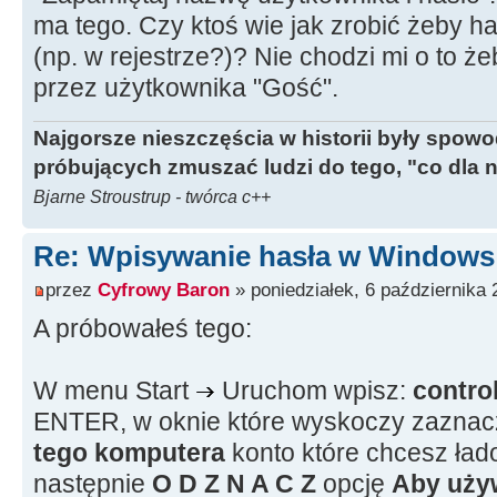
ma tego. Czy ktoś wie jak zrobić żeby h
(np. w rejestrze?)? Nie chodzi mi o to ż
przez użytkownika "Gość".
Najgorsze nieszczęścia w historii były spow
próbujących zmuszać ludzi do tego, "co dla 
Bjarne Stroustrup - twórca c++
Re: Wpisywanie hasła w Window
przez
Cyfrowy Baron
» poniedziałek, 6 października 
A próbowałeś tego:
W menu Start
Uruchom wpisz:
contro
ENTER, w oknie które wyskoczy zaznacz
tego komputera
konto które chcesz ład
następnie
O D Z N A C Z
opcję
Aby uży