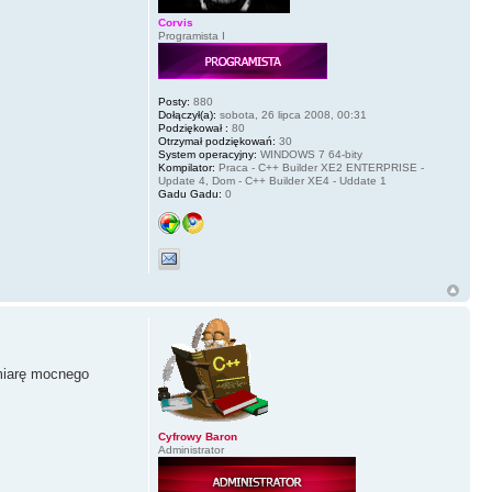
Corvis
Programista I
Posty:
880
Dołączył(a):
sobota, 26 lipca 2008, 00:31
Podziękował :
80
Otrzymał podziękowań:
30
System operacyjny:
WINDOWS 7 64-bity
Kompilator:
Praca - C++ Builder XE2 ENTERPRISE -
Update 4, Dom - C++ Builder XE4 - Uddate 1
Gadu Gadu:
0
 miarę mocnego
Cyfrowy Baron
Administrator