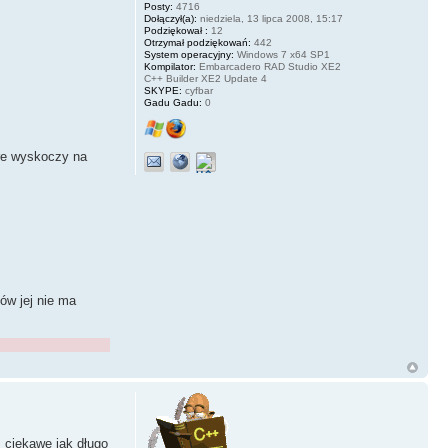
Posty:
4716
Dołączył(a):
niedziela, 13 lipca 2008, 15:17
Podziękował :
12
Otrzymał podziękowań:
442
System operacyjny:
Windows 7 x64 SP1
Kompilator:
Embarcadero RAD Studio XE2
C++ Builder XE2 Update 4
SKYPE:
cyfbar
Gadu Gadu:
0
óre wyskoczy na
ów jej nie ma
 ciekawe jak długo