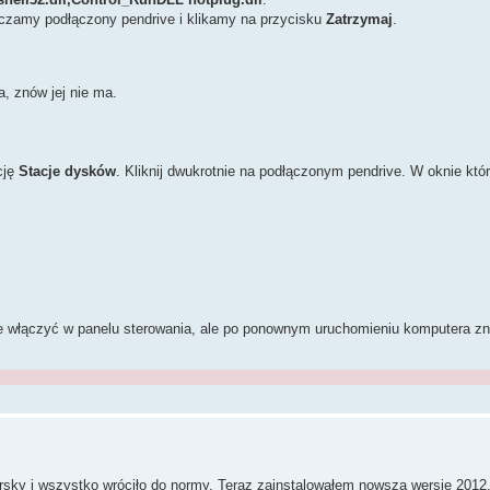
zamy podłączony pendrive i klikamy na przycisku
Zatrzymaj
.
, znów jej nie ma.
cję
Stacje dysków
. Kliknij dwukrotnie na podłączonym pendrive. W oknie kt
cie włączyć w panelu sterowania, ale po ponownym uruchomieniu komputera zn
sky i wszystko wróciło do normy. Teraz zainstalowałem nowszą wersję 2012,