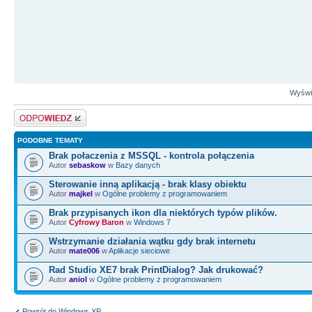
Wyświe
Odpowiedz
PODOBNE TEMATY
Brak połaczenia z MSSQL - kontrola połączenia
Autor
sebaskow
w
Bazy danych
Sterowanie inną aplikacją - brak klasy obiektu
Autor
majkel
w
Ogólne problemy z programowaniem
Brak przypisanych ikon dla niektórych typów plików.
Autor
Cyfrowy Baron
w
Windows 7
Wstrzymanie działania wątku gdy brak internetu
Autor
mate006
w
Aplikacje sieciowe
Rad Studio XE7 brak PrintDialog? Jak drukować?
Autor
aniol
w
Ogólne problemy z programowaniem
Powrót do Windows XP