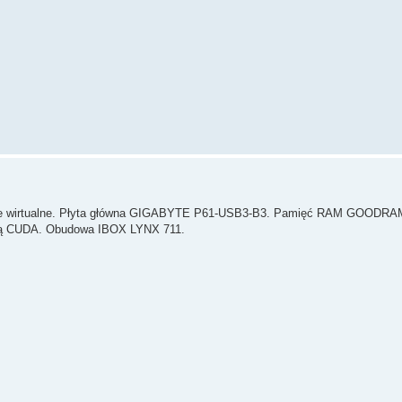
dzenie wirtualne. Płyta główna GIGABYTE P61-USB3-B3. Pamięć RAM GOODR
kcją CUDA. Obudowa IBOX LYNX 711.