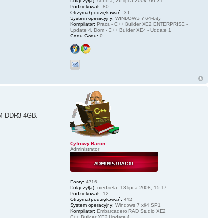
Dołączył(a):
sobota, 26 lipca 2008, 00:31
Podziękował :
80
Otrzymał podziękowań:
30
System operacyjny:
WINDOWS 7 64-bity
Kompilator:
Praca - C++ Builder XE2 ENTERPRISE -
Update 4, Dom - C++ Builder XE4 - Uddate 1
Gadu Gadu:
0
AM DDR3 4GB.
Cyfrowy Baron
Administrator
Posty:
4716
Dołączył(a):
niedziela, 13 lipca 2008, 15:17
Podziękował :
12
Otrzymał podziękowań:
442
System operacyjny:
Windows 7 x64 SP1
Kompilator:
Embarcadero RAD Studio XE2
C++ Builder XE2 Update 4