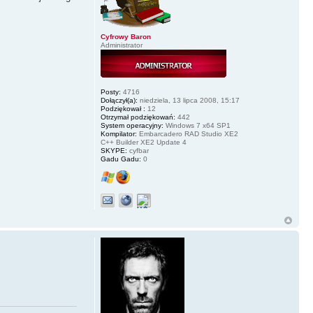
Cyfrowy Baron
Administrator
Posty:
4716
Dołączył(a):
niedziela, 13 lipca 2008, 15:17
Podziękował :
12
Otrzymał podziękowań:
442
System operacyjny:
Windows 7 x64 SP1
Kompilator:
Embarcadero RAD Studio XE2
C++ Builder XE2 Update 4
SKYPE:
cyfbar
Gadu Gadu:
0