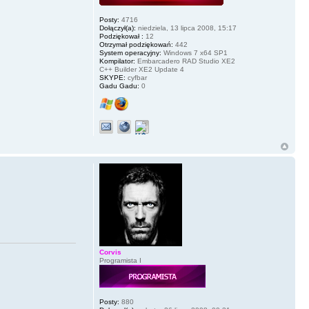
Posty:
4716
Dołączył(a):
niedziela, 13 lipca 2008, 15:17
Podziękował :
12
Otrzymał podziękowań:
442
System operacyjny:
Windows 7 x64 SP1
Kompilator:
Embarcadero RAD Studio XE2
C++ Builder XE2 Update 4
SKYPE:
cyfbar
Gadu Gadu:
0
Corvis
Programista I
Posty:
880