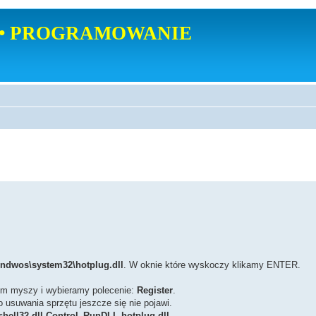
• PROGRAMOWANIE
indwos\system32\hotplug.dll
. W oknie które wyskoczy klikamy ENTER.
em myszy i wybieramy polecenie:
Register
.
usuwania sprzętu jeszcze się nie pojawi.
shell32.dll,Control_RunDLL hotplug.dll
.