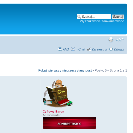
Wyszukiwanie zaawansowane
FAQ
mChat
Zarejestruj
Zaloguj
Pokaż pierwszy nieprzeczytany post
• Posty: 6 • Strona
1
z
1
Cyfrowy Baron
Administrator