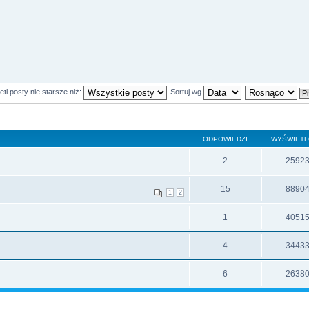
tl posty nie starsze niż:
Sortuj wg
ODPOWIEDZI
WYŚWIET
2
2592
15
8890
1
2
1
4051
4
3443
6
2638