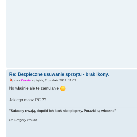
Re: Bezpieczne usuwanie sprzętu - brak ikony.
przez
Corvis
» piątek, 2 grudnia 2011, 11:03
No właśnie ale te zamulanie
Jakiego masz PC ??
"Sukcesy trwają, dopóki ich ktoś nie spieprzy. Porażki są wieczne"
Dr Gregory House