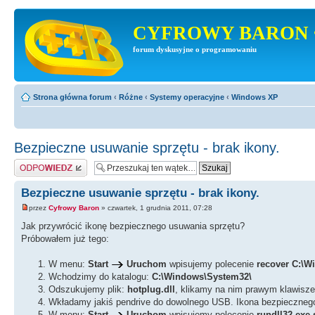
CYFROWY BARON 
forum dyskusyjne o programowaniu
Strona główna forum
‹
Różne
‹
Systemy operacyjne
‹
Windows XP
Bezpieczne usuwanie sprzętu - brak ikony.
Odpowiedz
Bezpieczne usuwanie sprzętu - brak ikony.
przez
Cyfrowy Baron
» czwartek, 1 grudnia 2011, 07:28
Jak przywrócić ikonę bezpiecznego usuwania sprzętu?
Próbowałem już tego:
W menu:
Start
Uruchom
wpisujemy polecenie
recover C:\W
Wchodzimy do katalogu:
C:\Windows\System32\
Odszukujemy plik:
hotplug.dll
, klikamy na nim prawym klawisz
Wkładamy jakiś pendrive do dowolnego USB. Ikona bezpiecznego 
W menu:
Start
Uruchom
wpisujemy polecenie
rundll32.exe 