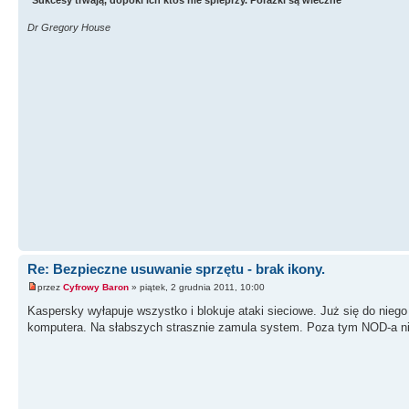
"Sukcesy trwają, dopóki ich ktoś nie spieprzy. Porażki są wieczne"
Dr Gregory House
Re: Bezpieczne usuwanie sprzętu - brak ikony.
przez
Cyfrowy Baron
» piątek, 2 grudnia 2011, 10:00
Kaspersky wyłapuje wszystko i blokuje ataki sieciowe. Już się do nie
komputera. Na słabszych strasznie zamula system. Poza tym NOD-a ni