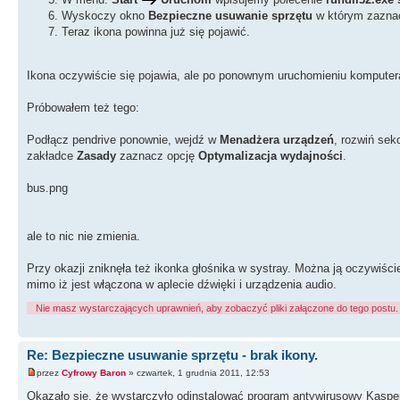
Wyskoczy okno
Bezpieczne usuwanie sprzętu
w którym zaznac
Teraz ikona powinna już się pojawić.
Ikona oczywiście się pojawia, ale po ponownym uruchomieniu komputera
Próbowałem też tego:
Podłącz pendrive ponownie, wejdź w
Menadżera urządzeń
, rozwiń sek
zakładce
Zasady
zaznacz opcję
Optymalizacja wydajności
.
bus.png
ale to nic nie zmienia.
Przy okazji zniknęła też ikonka głośnika w systray. Można ją oczywiś
mimo iż jest włączona w aplecie dźwięki i urządzenia audio.
Nie masz wystarczających uprawnień, aby zobaczyć pliki załączone do tego postu.
Re: Bezpieczne usuwanie sprzętu - brak ikony.
przez
Cyfrowy Baron
» czwartek, 1 grudnia 2011, 12:53
Okazało się, że wystarczyło odinstalować program antywirusowy Kasper