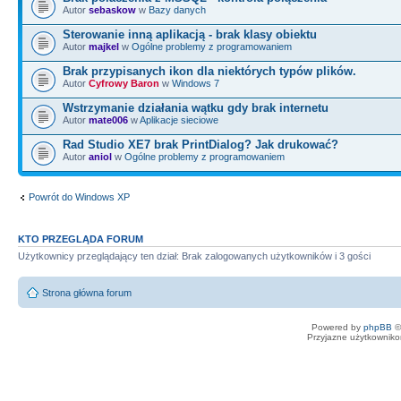
Autor
sebaskow
w
Bazy danych
Sterowanie inną aplikacją - brak klasy obiektu
Autor
majkel
w
Ogólne problemy z programowaniem
Brak przypisanych ikon dla niektórych typów plików.
Autor
Cyfrowy Baron
w
Windows 7
Wstrzymanie działania wątku gdy brak internetu
Autor
mate006
w
Aplikacje sieciowe
Rad Studio XE7 brak PrintDialog? Jak drukować?
Autor
aniol
w
Ogólne problemy z programowaniem
Powrót do Windows XP
KTO PRZEGLĄDA FORUM
Użytkownicy przeglądający ten dział: Brak zalogowanych użytkowników i 3 gości
Strona główna forum
Powered by
phpBB
©
Przyjazne użytkowniko