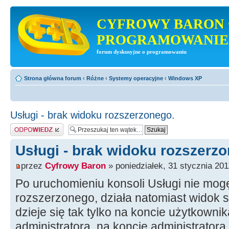
CYFROWY BARON 
PROGRAMOWANIE
forum dyskusyjne o programowaniu
Strona główna forum
‹
Różne
‹
Systemy operacyjne
‹
Windows XP
Usługi - brak widoku rozszerzonego.
Odpowiedz
Usługi - brak widoku rozszerz
przez
Cyfrowy Baron
» poniedziałek, 31 stycznia 201
Po uruchomieniu konsoli Usługi nie mog
rozszerzonego, działa natomiast widok 
dzieje się tak tylko na koncie użytkowni
administratora, na koncie administrator