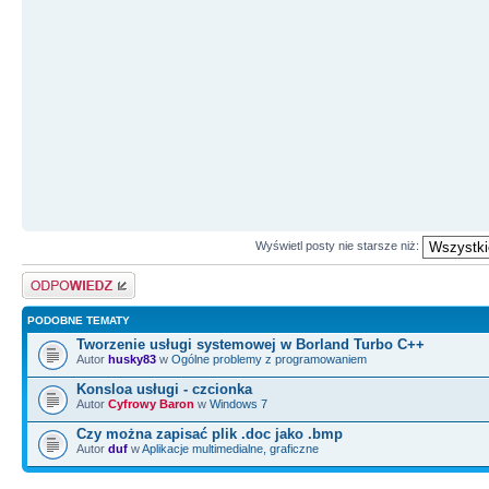
Wyświetl posty nie starsze niż:
Odpowiedz
PODOBNE TEMATY
Tworzenie usługi systemowej w Borland Turbo C++
Autor
husky83
w
Ogólne problemy z programowaniem
Konsloa usługi - czcionka
Autor
Cyfrowy Baron
w
Windows 7
Czy można zapisać plik .doc jako .bmp
Autor
duf
w
Aplikacje multimedialne, graficzne