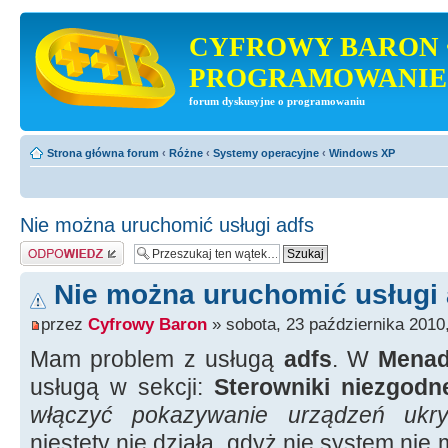
CYFROWY BARON 
PROGRAMOWANIE
forum dyskusyjne o programowaniu
Strona główna forum
‹
Różne
‹
Systemy operacyjne
‹
Windows XP
Nie można uruchomić usługi adfs
Odpowiedz
Nie można uruchomić usługi 
przez
Cyfrowy Baron
» sobota, 23 października 2010
Mam problem z usługą
adfs
. W
Menad
usługą w sekcji:
Sterowniki niezgodn
włączyć pokazywanie urządzeń ukry
niestety nie działa, gdyż nie system ni