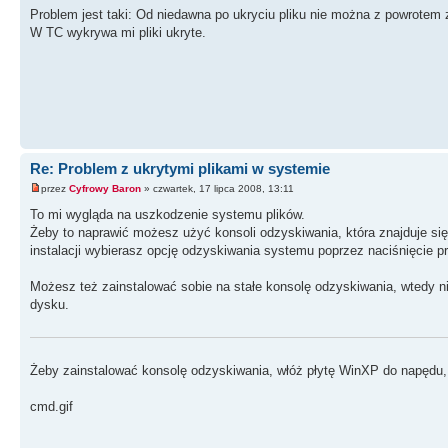
Problem jest taki: Od niedawna po ukryciu pliku nie można z powrotem 
W TC wykrywa mi pliki ukryte.
Re: Problem z ukrytymi plikami w systemie
przez
Cyfrowy Baron
» czwartek, 17 lipca 2008, 13:11
To mi wygląda na uszkodzenie systemu plików.
Żeby to naprawić możesz użyć konsoli odzyskiwania, która znajduje się
instalacji wybierasz opcję odzyskiwania systemu poprzez naciśnięcie 
Możesz też zainstalować sobie na stałe konsolę odzyskiwania, wtedy n
dysku.
Żeby zainstalować konsolę odzyskiwania, włóż płytę WinXP do napędu,
cmd.gif