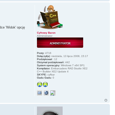
ce 'Widok' opcję
Cyfrowy Baron
Administrator
Posty:
4716
Dołączył(a):
niedziela, 13 lipca 2008, 15:17
Podziękował :
12
Otrzymał podziękowań:
442
System operacyjny:
Windows 7 x64 SP1
Kompilator:
Embarcadero RAD Studio XE2
C++ Builder XE2 Update 4
SKYPE:
cyfbar
Gadu Gadu:
0