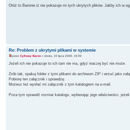
Otóż to Baronie iż nie pokazuje mi tych ukrytych plików. Jakby ich w ogó
Re: Problem z ukrytymi plikami w systemie
przez
Cyfrowy Baron
» środa, 16 lipca 2008, 16:09
Jeżeli ich nie pokazuje to ich tam nie ma, gdyż inaczej być nie może.
Zrób tak, spakuj folder z tymi plikami do archiwum ZIP i wrzuć jako załąc
Pobiorę ten załącznik i sprawdzę.
Możesz też wysłać mi załącznik z tym katalogiem na e-mail.
Poza tym sprawdź rozmiar katalogu, wybierając jego właściwości, jeżeli