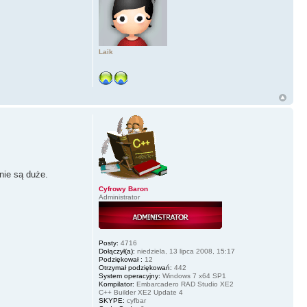
Laik
 nie są duże.
Cyfrowy Baron
Administrator
Posty:
4716
Dołączył(a):
niedziela, 13 lipca 2008, 15:17
Podziękował :
12
Otrzymał podziękowań:
442
System operacyjny:
Windows 7 x64 SP1
Kompilator:
Embarcadero RAD Studio XE2
C++ Builder XE2 Update 4
SKYPE:
cyfbar