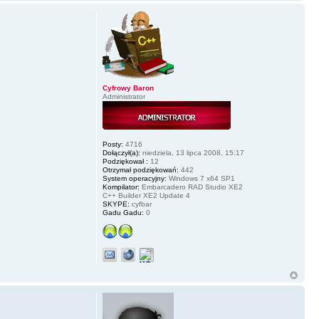
Cyfrowy Baron
Administrator
Posty:
4716
Dołączył(a):
niedziela, 13 lipca 2008, 15:17
Podziękował :
12
Otrzymał podziękowań:
442
System operacyjny:
Windows 7 x64 SP1
Kompilator:
Embarcadero RAD Studio XE2
C++ Builder XE2 Update 4
SKYPE:
cyfbar
Gadu Gadu:
0