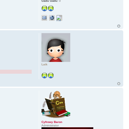
Gadu Gadu:
0
Laik
Cyfrowy Baron
Administrator