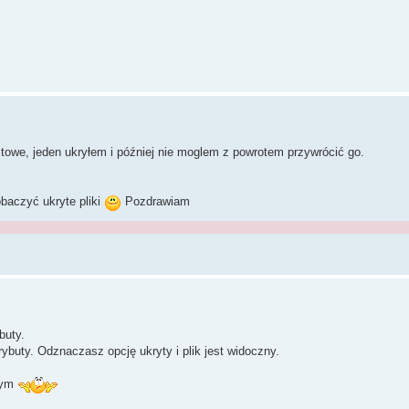
stowe, jeden ukryłem i później nie moglem z powrotem przywrócić go.
aczyć ukryte pliki
Pozdrawiam
buty.
rybuty. Odznaczasz opcję ukryty i plik jest widoczny.
 tym