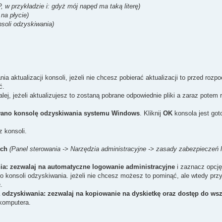
P, w przykładzie i: gdyż mój napęd ma taką literę)
na płycie)
nsoli odzyskiwania)
ia aktualizacji konsoli, jeżeli nie chcesz pobierać aktualizacji to przed rozpo
ć.
alej, jeżeli aktualizujesz to zostaną pobrane odpowiednie pliki a zaraz potem 
wano konsolę odzyskiwania systemu Windows
. Kliknij
OK
konsola jest got
z konsoli.
ych
(Panel sterowania -> Narzędzia administracyjne -> zasady zabezpieczeń 
a: zezwalaj na automatyczne logowanie administracyjne
i zaznacz opcj
o konsoli odzyskiwania. jeżeli nie chcesz możesz to pominąć, ale wtedy prz
a
.
 odzyskiwania: zezwalaj na kopiowanie na dyskietkę oraz dostęp do wsz
 komputera.