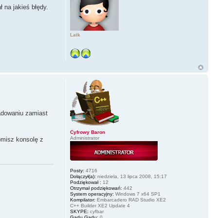
 na jakieś błędy.
Laik
ładowaniu zamiast
Cyfrowy Baron
Administrator
omisz konsolę z
Posty:
4716
Dołączył(a):
niedziela, 13 lipca 2008, 15:17
Podziękował :
12
Otrzymał podziękowań:
442
System operacyjny:
Windows 7 x64 SP1
Kompilator:
Embarcadero RAD Studio XE2
C++ Builder XE2 Update 4
SKYPE:
cyfbar
Gadu Gadu:
0