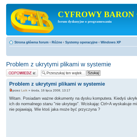
CYFROWY BARON 
forum dyskusyjne o programowaniu
Strona główna forum
‹
Różne
‹
Systemy operacyjne
‹
Windows XP
Problem z ukrytymi plikami w systemie
Odpowiedz
Problem z ukrytymi plikami w systemie
przez
Laik
» środa, 16 lipca 2008, 13:17
Witam. Posiadam ważne dokumenty na dysku komputera. Kiedyś ukryłem 
ich do normalnego stanu "nie ukrytego". Wciskając Ctrl+A wyskakuje mi k
nie pojawiają. Wie ktoś jaka może być przyczyna ?