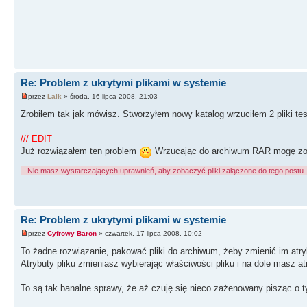
Re: Problem z ukrytymi plikami w systemie
przez
Laik
» środa, 16 lipca 2008, 21:03
Zrobiłem tak jak mówisz. Stworzyłem nowy katalog wrzuciłem 2 pliki te
/// EDIT
Już rozwiązałem ten problem
Wrzucając do archiwum RAR mogę zob
Nie masz wystarczających uprawnień, aby zobaczyć pliki załączone do tego postu.
Re: Problem z ukrytymi plikami w systemie
przez
Cyfrowy Baron
» czwartek, 17 lipca 2008, 10:02
To żadne rozwiązanie, pakować pliki do archiwum, żeby zmienić im atry
Atrybuty pliku zmieniasz wybierając właściwości pliku i na dole masz at
To są tak banalne sprawy, że aż czuję się nieco zażenowany pisząc o