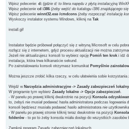
Wpisz polecenie:
d:
(gdzie d: to litera napędu z płytą instalacyjną WinX
Wpisz polecenie
cd i386
(żeby wejść do katalogu i386 znajdującego się 
Wpisz polecenie
winnt32.exe /cmdcons
(żeby rozpocząć instalację ko
Wyskoczy instalator systemu Windows, kliknij na
Tak
install.gif
Instalator będzie próbował połączyć się z witryną Microsoft w celu pobran
rozłącz się z internetem, gdyż procesu aktualizacji nie można zatrzyma
Jeżeli nie aktualizujesz konsoli to wybierz opcję
Pomiń ten krok
i idź d
instalacja, która trwa kilkanaście sekund.
Po zainstalowaniu konsoli otrzymasz komunikat
Pomyślnie zainstalo
Można jeszcze zrobić kilka rzeczy, w celu ułatwienia sobie korzystania 
Wejdź w
Narzędzia administracyjne -> Zasady zabezpieczeń lokaln
W programie tym wybierz
Zasady lokalne -> Opcje zabezpieczeń
.
- W panelu po prawej kliknij dwukrotnie na pozycji
Konsola odzyskiwani
to, żebyś nie musiał podawać hasła administratora podczas logowania d
konsoli będziesz musiała podawać hasło administratora
nie użytkownik
- W panelu po prawej stronie kliknij teraz dwukrotnie na pozycji
Konsola
folderów
- to po to żeby konsola miała dostęp do wszystkich zasobów
Zamknij program Zasady zabezpieczeń lokalnych.