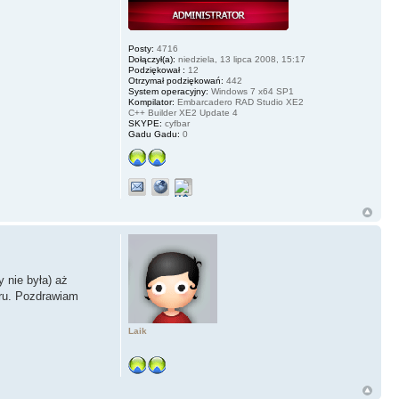
Posty:
4716
Dołączył(a):
niedziela, 13 lipca 2008, 15:17
Podziękował :
12
Otrzymał podziękowań:
442
System operacyjny:
Windows 7 x64 SP1
Kompilator:
Embarcadero RAD Studio XE2
C++ Builder XE2 Update 4
SKYPE:
cyfbar
Gadu Gadu:
0
 nie była) aż
aru. Pozdrawiam
Laik