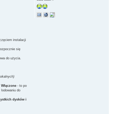
częciem instalacji
rozpocznie się
owa do użycia.
lokalnych)
ę
Włączone
- to po
y lodowaniu do
ystkich dysków i