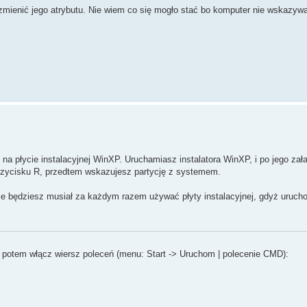
zmienić jego atrybutu. Nie wiem co się mogło stać bo komputer nie wskazywał
 na płycie instalacyjnej WinXP. Uruchamiasz instalatora WinXP, i po jego za
przycisku R, przedtem wskazujesz partycję z systemem.
ie będziesz musiał za każdym razem używać płyty instalacyjnej, gdyż uruch
 potem włącz wiersz poleceń (menu: Start -> Uruchom | polecenie CMD):