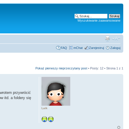
Wyszukiwanie zaawansowane
FAQ
mChat
Zarejestruj
Zaloguj
Pokaż pierwszy nieprzeczytany post
• Posty: 12 • Strona
1
z
1
owrotem przywrócić
 itd. a foldery się
Laik