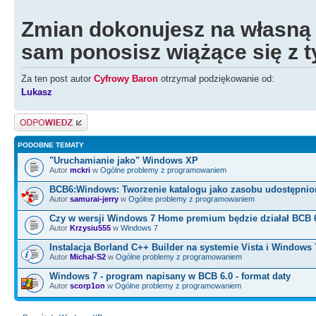
Zmian dokonujesz na własną 
sam ponosisz wiążące się z t
Za ten post autor
Cyfrowy Baron
otrzymał podziękowanie od:
Lukasz
Odpowiedz
PODOBNE TEMATY
"Uruchamianie jako" Windows XP
Autor
mckri
w
Ogólne problemy z programowaniem
BCB6:Windows: Tworzenie katalogu jako zasobu udostępni
Autor
samurai-jerry
w
Ogólne problemy z programowaniem
Czy w wersji Windows 7 Home premium będzie działał BCB 
Autor
Krzysiu555
w
Windows 7
Instalacja Borland C++ Builder na systemie Vista i Windows 
Autor
Michal-S2
w
Ogólne problemy z programowaniem
Windows 7 - program napisany w BCB 6.0 - format daty
Autor
scorp1on
w
Ogólne problemy z programowaniem