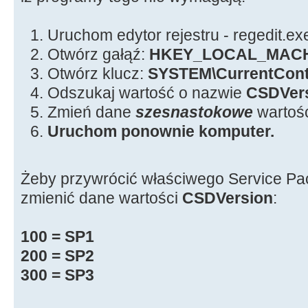
Uruchom edytor rejestru - regedit.ex
Otwórz gałąź:
HKEY_LOCAL_MAC
Otwórz klucz:
SYSTEM\CurrentCont
Odszukaj wartość o nazwie
CSDVer
Zmień dane
szesnastokowe
wartoś
Uruchom ponownie komputer.
Żeby przywrócić właściwego Service Pa
zmienić dane wartości
CSDVersion
:
100 = SP1
200 = SP2
300 = SP3