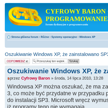
CYFROWY BARON 
PROGRAMOWANIE
forum dyskusyjne o programowaniu
Strona główna forum
‹
Różne
‹
Systemy operacyjne
‹
Windows XP
Oszukiwanie Windows XP, że zainstalowano SP
Odpowiedz
Oszukiwanie Windows XP, że z
przez
Cyfrowy Baron
» środa, 14 lipca 2010, 13:28
Windowsa XP można oszukać, że ma zai
3, co może być przydatne w przypadk
do instalacji SP3. Microsoft wręcz wym
iż programy tego nie wymagają.