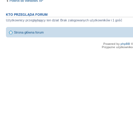
Powrót do Windows XP
KTO PRZEGLĄDA FORUM
Użytkownicy przeglądający ten dział: Brak zalogowanych użytkowników i 1 gość
Strona główna forum
Powered by
phpBB
©
Przyjazne użytkowniko