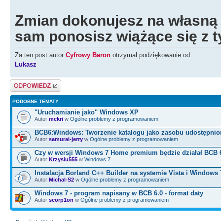
Zmian dokonujesz na własną 
sam ponosisz wiążące się z t
Za ten post autor
Cyfrowy Baron
otrzymał podziękowanie od:
Lukasz
Odpowiedz
PODOBNE TEMATY
"Uruchamianie jako" Windows XP
Autor
mckri
w
Ogólne problemy z programowaniem
BCB6:Windows: Tworzenie katalogu jako zasobu udostępni
Autor
samurai-jerry
w
Ogólne problemy z programowaniem
Czy w wersji Windows 7 Home premium będzie działał BCB 
Autor
Krzysiu555
w
Windows 7
Instalacja Borland C++ Builder na systemie Vista i Windows 
Autor
Michal-S2
w
Ogólne problemy z programowaniem
Windows 7 - program napisany w BCB 6.0 - format daty
Autor
scorp1on
w
Ogólne problemy z programowaniem