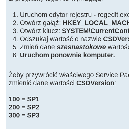
Uruchom edytor rejestru - regedit.ex
Otwórz gałąź:
HKEY_LOCAL_MAC
Otwórz klucz:
SYSTEM\CurrentCont
Odszukaj wartość o nazwie
CSDVer
Zmień dane
szesnastokowe
wartoś
Uruchom ponownie komputer.
Żeby przywrócić właściwego Service Pa
zmienić dane wartości
CSDVersion
:
100 = SP1
200 = SP2
300 = SP3