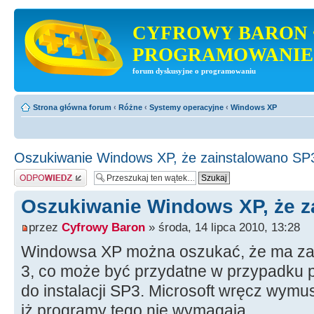
CYFROWY BARON 
PROGRAMOWANIE
forum dyskusyjne o programowaniu
Strona główna forum
‹
Różne
‹
Systemy operacyjne
‹
Windows XP
Oszukiwanie Windows XP, że zainstalowano SP
Odpowiedz
Oszukiwanie Windows XP, że z
przez
Cyfrowy Baron
» środa, 14 lipca 2010, 13:28
Windowsa XP można oszukać, że ma zai
3, co może być przydatne w przypadk
do instalacji SP3. Microsoft wręcz wym
iż programy tego nie wymagają.