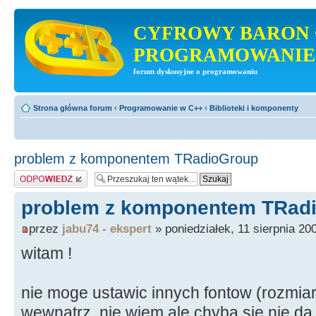
CYFROWY BARON 
PROGRAMOWANIE
forum dyskusyjne o programowaniu
Strona główna forum
‹
Programowanie w C++
‹
Biblioteki i komponenty
problem z komponentem TRadioGroup
Odpowiedz
problem z komponentem TRad
przez
jabu74 - ekspert
» poniedziałek, 11 sierpnia 20
witam !
nie moge ustawic innych fontow (rozmiar)
wewnatrz. nie wiem ale chyba sie nie da