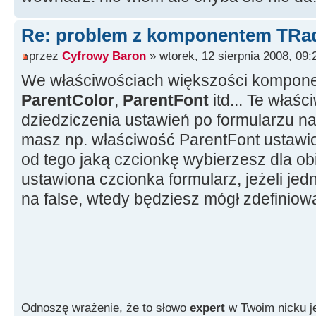
Re: problem z komponentem TRa
przez
Cyfrowy Baron
» wtorek, 12 sierpnia 2008, 09:
We właściwościach większości kompone
ParentColor
,
ParentFont
itd... Te właśc
dziedziczenia ustawień po formularzu na 
masz np. właściwość ParentFont ustawion
od tego jaką czcionkę wybierzesz dla obi
ustawiona czcionka formularz, jeżeli je
na false, wtedy będziesz mógł zdefiniow
Odnoszę wrażenie, że to słowo
expert
w Twoim nicku je