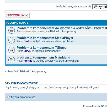
Wyświetl posty nie starsze niż:
Odpowiedz
PODOBNE TEMATY
Problem z komponentem do rysowania wykresów - TWykres
Autor
Niezarejestrowany
w
Biblioteki i komponenty
Problem z komponentem MediaPlayer
Autor
Proton
w
Aplikacje multimedialne, graficzne
Problem z komponentem TShape
Autor
kris35
w
Biblioteki i komponenty
problem z komponentem MainMenu
Autor
morarz
w
Ogólne problemy z programowaniem
Powrót do Biblioteki i komponenty
KTO PRZEGLĄDA FORUM
Użytkownicy przeglądający ten dział: Brak zalogowanych użytkowników i 4 gości
Strona główna forum
Powered by
phpBB
©