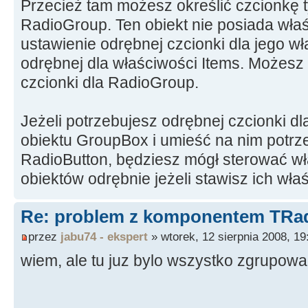
Przecież tam możesz określić czcionkę t
RadioGroup. Ten obiekt nie posiada właś
ustawienie odrębnej czcionki dla jego wł
odrębnej dla właściwości Items. Możesz o
czcionki dla RadioGroup.
Jeżeli potrzebujesz odrębnej czcionki dla
obiektu GroupBox i umieść na nim potrz
RadioButton, będziesz mógł sterować w
obiektów odrębnie jeżeli stawisz ich wła
Re: problem z komponentem TRa
przez
jabu74 - ekspert
» wtorek, 12 sierpnia 2008, 19
wiem, ale tu juz bylo wszystko zgrupow