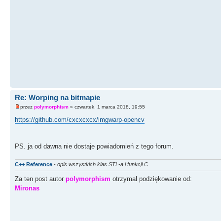
Re: Worping na bitmapie
przez
polymorphism
» czwartek, 1 marca 2018, 19:55
https://github.com/cxcxcxcx/imgwarp-opencv
PS. ja od dawna nie dostaje powiadomień z tego forum.
C++ Reference
-
opis wszystkich klas STL-a i funkcji C.
Za ten post autor
polymorphism
otrzymał podziękowanie od:
Mironas