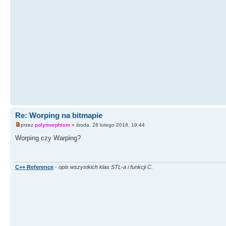
Re: Worping na bitmapie
przez
polymorphism
» środa, 28 lutego 2018, 19:44
Worping czy Warping?
C++ Reference
-
opis wszystkich klas STL-a i funkcji C.