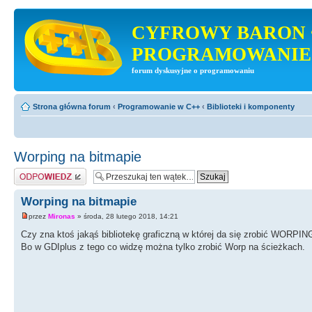
CYFROWY BARON 
PROGRAMOWANIE
forum dyskusyjne o programowaniu
Strona główna forum
‹
Programowanie w C++
‹
Biblioteki i komponenty
Worping na bitmapie
Odpowiedz
Worping na bitmapie
przez
Mironas
» środa, 28 lutego 2018, 14:21
Czy zna ktoś jakąś bibliotekę graficzną w której da się zrobić WORPIN
Bo w GDIplus z tego co widzę można tylko zrobić Worp na ścieżkach.