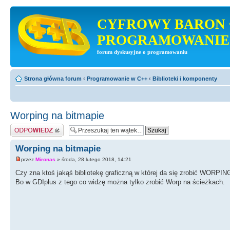
CYFROWY BARON 
PROGRAMOWANIE
forum dyskusyjne o programowaniu
Strona główna forum
‹
Programowanie w C++
‹
Biblioteki i komponenty
Worping na bitmapie
Odpowiedz
Worping na bitmapie
przez
Mironas
» środa, 28 lutego 2018, 14:21
Czy zna ktoś jakąś bibliotekę graficzną w której da się zrobić WORPIN
Bo w GDIplus z tego co widzę można tylko zrobić Worp na ścieżkach.