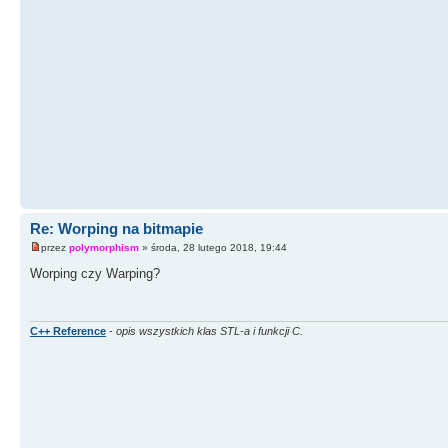
Re: Worping na bitmapie
przez
polymorphism
» środa, 28 lutego 2018, 19:44
Worping czy Warping?
C++ Reference
-
opis wszystkich klas STL-a i funkcji C.