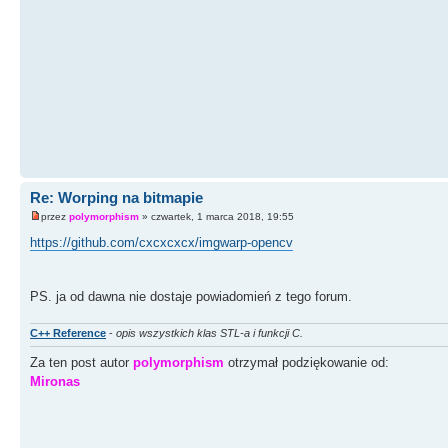
Re: Worping na bitmapie
przez
polymorphism
» czwartek, 1 marca 2018, 19:55
https://github.com/cxcxcxcx/imgwarp-opencv
PS. ja od dawna nie dostaje powiadomień z tego forum.
C++ Reference
-
opis wszystkich klas STL-a i funkcji C.
Za ten post autor
polymorphism
otrzymał podziękowanie od:
Mironas