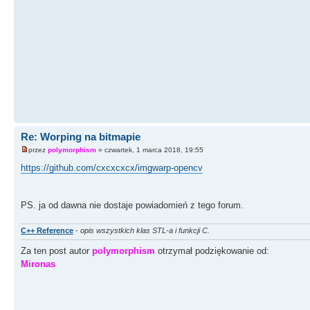
Re: Worping na bitmapie
przez
polymorphism
» czwartek, 1 marca 2018, 19:55
https://github.com/cxcxcxcx/imgwarp-opencv
PS. ja od dawna nie dostaje powiadomień z tego forum.
C++ Reference
-
opis wszystkich klas STL-a i funkcji C.
Za ten post autor
polymorphism
otrzymał podziękowanie od:
Mironas