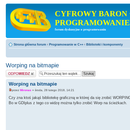
CYFROWY BARON 
PROGRAMOWANIE
forum dyskusyjne o programowaniu
Strona główna forum
‹
Programowanie w C++
‹
Biblioteki i komponenty
Worping na bitmapie
Odpowiedz
Worping na bitmapie
przez
Mironas
» środa, 28 lutego 2018, 14:21
Czy zna ktoś jakąś bibliotekę graficzną w której da się zrobić WORPIN
Bo w GDIplus z tego co widzę można tylko zrobić Worp na ścieżkach.