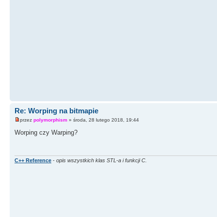
Re: Worping na bitmapie
przez
polymorphism
» środa, 28 lutego 2018, 19:44
Worping czy Warping?
C++ Reference
-
opis wszystkich klas STL-a i funkcji C.