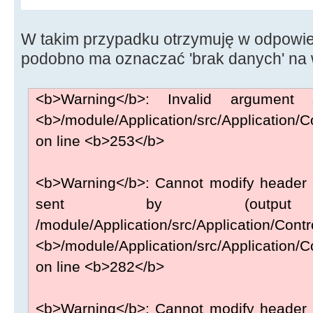
// Wysylanie
W takim przypadku otrzymuję w odpowied
String response
=
IdHTTP1
-
>
podobno ma oznaczać 'brak danych' na w
MPFDStream
)
;
<b>Warning</b>: Invalid argument 
<b>/module/Application/src/Application/Co
on line <b>253</b>
<b>Warning</b>: Cannot modify header i
sent by (output
/module/Application/src/Application/Contr
<b>/module/Application/src/Application/Co
on line <b>282</b>
<b>Warning</b>: Cannot modify header i