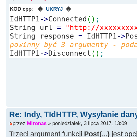
KOD cpp
:
�
UKRYJ
�
IdHTTP1
-
>
Connected
(
)
;
String url
=
"http://xxxxxxxx
String response
=
IdHTTP1
-
>
Po
powinny być 3 argumenty - pod
IdHTTP1
-
>
Disconnect
(
)
;
Re: Indy, TIdHTTP, Wysyłanie da
przez
Mironas
» poniedziałek, 3 lipca 2017, 13:09
Trzeci argument funkcji
Post(...)
jest opc