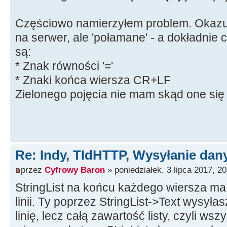
Częściowo namierzyłem problem. Okazuj
na serwer, ale 'połamane' - a dokładnie
są:
* Znak równości '='
* Znaki końca wiersza CR+LF
Zielonego pojęcia nie mam skąd one się 
Re: Indy, TIdHTTP, Wysyłanie da
przez
Cyfrowy Baron
» poniedziałek, 3 lipca 2017, 20
StringList na końcu każdego wiersza ma
linii. Ty poprzez StringList->Text wysył
linię, lecz całą zawartość listy, czyli wszy