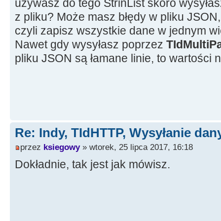
używasz do tego StrinList skoro wysyła
z pliku? Może masz błędy w pliku JSON, 
czyli zapisz wszystkie dane w jednym wie
Nawet gdy wysyłasz poprzez
TIdMultiP
pliku JSON są łamane linie, to wartości 
Re: Indy, TIdHTTP, Wysyłanie da
przez
ksiegowy
» wtorek, 25 lipca 2017, 16:18
Dokładnie, tak jest jak mówisz.