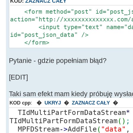
KOD:
ZAZNACZ CAŁY
<form method="post" id="post_j
action="http://xxxxxxxxxxxxxx.com/
<input type="text" name="dat
id="post_json_data" />
</form>
Pytanie - gdzie popełniam błąd?
[EDIT]
Taki sam efekt mam kiedy próbuję wysła
KOD cpp
:
�
UKRYJ
�
ZAZNACZ CAŁY
�
TIdMultiPartFormDataStream
*
TIdMultiPartFormDataStream
(
)
;
MPFDStream
-
>
AddFile
(
"data"