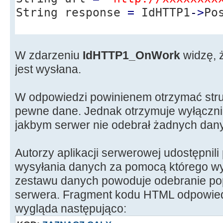
String response
=
IdHTTP1
-
>
Po
W zdarzeniu
IdHTTP1_OnWork
widzę, 
jest wysłana.
W odpowiedzi powinienem otrzymać str
pewne dane. Jednak otrzymuje wyłącznie
jakbym serwer nie odebrał żadnych dany
Autorzy aplikacji serwerowej udostępnili
wysyłania danych za pomocą którego w
zestawu danych powoduje odebranie po
serwera. Fragment kodu HTML odpowied
wygląda następująco: