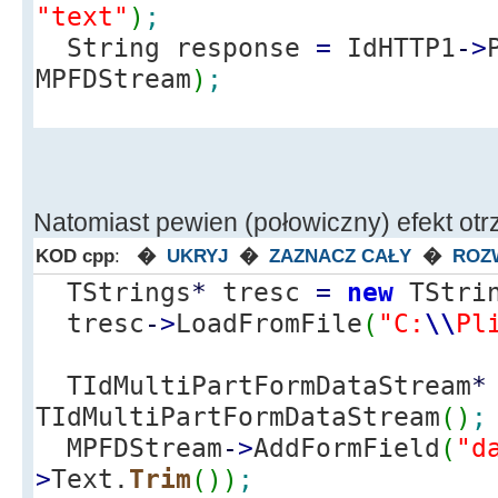
"text"
)
;
String response
=
IdHTTP1
-
>
MPFDStream
)
;
Natomiast pewien (połowiczny) efekt otr
KOD cpp
:
�
UKRYJ
�
ZAZNACZ CAŁY
�
ROZ
TStrings
*
tresc
=
new
TStrin
tresc
-
>
LoadFromFile
(
"C:
\\
Pl
TIdMultiPartFormDataStream
*
TIdMultiPartFormDataStream
(
)
;
MPFDStream
-
>
AddFormField
(
"d
>
Text.
Trim
(
)
)
;