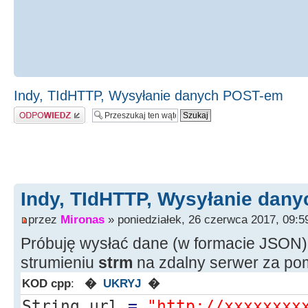
Indy, TIdHTTP, Wysyłanie danych POST-em
Odpowiedz
Indy, TIdHTTP, Wysyłanie dan
przez
Mironas
» poniedziałek, 26 czerwca 2017, 09:5
Próbuję wysłać dane (w formacie JSON
strumieniu
strm
na zdalny serwer za po
KOD cpp
:
�
UKRYJ
�
String url
=
"http://xxxxxxxx