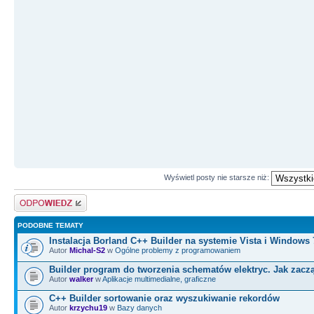
Wyświetl posty nie starsze niż:
Odpowiedz
PODOBNE TEMATY
Instalacja Borland C++ Builder na systemie Vista i Windows 
Autor
Michal-S2
w
Ogólne problemy z programowaniem
Builder program do tworzenia schematów elektryc. Jak zacz
Autor
walker
w
Aplikacje multimedialne, graficzne
C++ Builder sortowanie oraz wyszukiwanie rekordów
Autor
krzychu19
w
Bazy danych