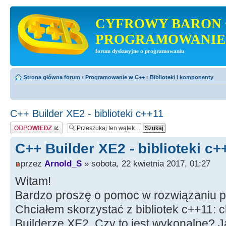
CYFROWY BARON 
PROGRAMOWANIE
forum dyskusyjne o programowaniu
Strona główna forum
‹
Programowanie w C++
‹
Biblioteki i komponenty
C++ Builder XE2 - biblioteki c++11
Odpowiedz
C++ Builder XE2 - biblioteki c+
przez
Arnold_S
» sobota, 22 kwietnia 2017, 01:27
Witam!
Bardzo proszę o pomoc w rozwiązaniu p
Chciałem skorzystać z bibliotek c++11: c
Builderze XE2. Czy to jest wykonalne? 