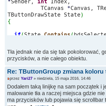
*
Sender,
int
Index,
TCanvas
*
Canvas, T
TButtonDrawState State
)
{
if
(
State.
Contains
(
bdsSelect
przycisk zaznaczony
{
Tła jednak nie da się tak pokolorować, g
Canvas
-
>
Brush
-
>
Color
=
clGr
przycisków, a nie całego obiektu.
}
else
// koloruje pozo
Re: TButtonGroup zmiana koloru 
{
przez
Yari27
» niedziela, 15 maja 2016, 14:46
Canvas
-
>
Brush
-
>
Color
Dodałem taką linijkę na sam początek i 
}
malowanie tła a raczej miejsca gdzie nie
}
ma przycisków lub pojawia się scrollbar t