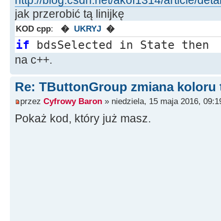
jak przerobić tą linijkę
KOD cpp
:
�
UKRYJ
�
if
bdsSelected in State then
na c++.
Re: TButtonGroup zmiana koloru 
przez
Cyfrowy Baron
» niedziela, 15 maja 2016, 09:1
Pokaż kod, który już masz.