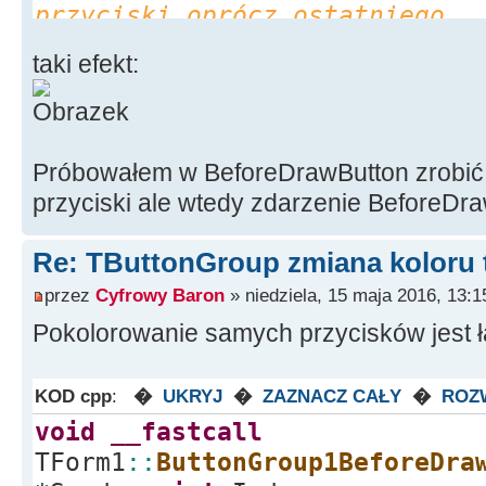
przyciski oprócz ostatniego
Canvas
-
>
Brush
-
>
Color
taki efekt:
TRect R
(
0,20,ButtonGr
Canvas
-
>
FillRect
(
R
)
;
//if (State == bdsSel
Próbowałem w BeforeDrawButton zrobić t
Canvas
-
>
Brush
-
>
Color
przyciski ale wtedy zdarzenie BeforeDra
przyciskami
//Rect.init(0,0,Butto
Re: TButtonGroup zmiana koloru 
>Width,40);//jest tylko jeden
przez
Cyfrowy Baron
» niedziela, 15 maja 2016, 13:1
na nim tekst ostatniego przyc
Pokolorowanie samych przycisków jest ł
Canvas
-
>
FillRect
(
Rect
}
KOD cpp
:
�
UKRYJ
�
ZAZNACZ CAŁY
�
ROZ
void
__fastcall
TForm1
::
ButtonGroup1BeforeDra