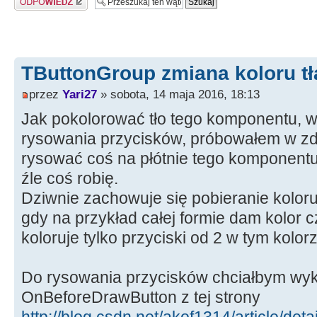
TButtonGroup zmiana koloru tł
przez
Yari27
» sobota, 14 maja 2016, 18:13
Jak pokolorować tło tego komponentu, w
rysowania przycisków, próbowałem w zd
rysować coś na płótnie tego komponentu
źle coś robię.
Dziwnie zachowuje się pobieranie kolor
gdy na przykład całej formie dam kolor
koloruje tylko przyciski od 2 w tym kolor
Do rysowania przycisków chciałbym wyk
OnBeforeDrawButton z tej strony
http://blog.csdn.net/akof1314/article/det