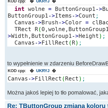
KOD cpp
:
�
UKRYJ
�
int
wolne
=
ButtonGroup1
-
>
B
ButtonGroup1
-
>
Items
-
>
Count
;
Canvas
-
>
Brush
-
>
Color
=
clBac
TRect R
(
0,wolne,ButtonGroup
>
Width,ButtonGroup1
-
>
Height
)
;
Canvas
-
>
FillRect
(
R
)
;
to wypełnienie w zdarzeniu BeforeDrawBu
KOD cpp
:
�
UKRYJ
�
Canvas
-
>
FillRect
(
Rect
)
;
Można jakoś lepiej to tło pomalować, ja
Re: TButtonGroup zmiana koloru 