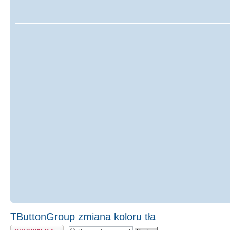
TButtonGroup zmiana koloru tła
Odpowiedz