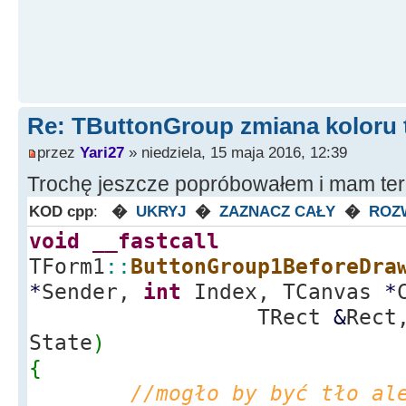
Re: TButtonGroup zmiana koloru 
przez
Yari27
» niedziela, 15 maja 2016, 12:39
Trochę jeszcze popróbowałem i mam tera
KOD cpp
:
�
UKRYJ
�
ZAZNACZ CAŁY
�
ROZ
void
__fastcall
TForm1
::
ButtonGroup1BeforeDra
*
Sender,
int
Index, TCanvas
*
TRect
&
Rect
State
)
{
//mogło by być tło al