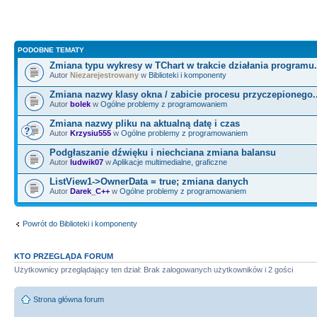
PODOBNE TEMATY
Zmiana typu wykresy w TChart w trakcie działania programu.
Autor
Niezarejestrowany
w
Biblioteki i komponenty
Zmiana nazwy klasy okna / zabicie procesu przyczepionego.
Autor
bolek
w
Ogólne problemy z programowaniem
Zmiana nazwy pliku na aktualną datę i czas
Autor
Krzysiu555
w
Ogólne problemy z programowaniem
Podgłaszanie dźwięku i niechciana zmiana balansu
Autor
ludwik07
w
Aplikacje multimedialne, graficzne
ListView1->OwnerData = true; zmiana danych
Autor
Darek_C++
w
Ogólne problemy z programowaniem
Powrót do Biblioteki i komponenty
KTO PRZEGLĄDA FORUM
Użytkownicy przeglądający ten dział: Brak zalogowanych użytkowników i 2 gości
Strona główna forum