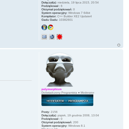
Dołączył(a):
niedziela, 19 lipca 2015, 20:54
Podziękował :
6
Otrzymał podziękowań:
0
System operacyjny:
Windows 7 64bit
Kompilator:
C++ Builder XE2 Update4
Gadu Gadu:
10382601
polymorphism
Doświadczony Programista ● Moderator
Posty:
2156
Dołączył(a):
piątek, 19 grudnia 2008, 13:04
Podziękował :
0
Otrzymał podziękowań:
200
System operacyjny:
Windows 8.1