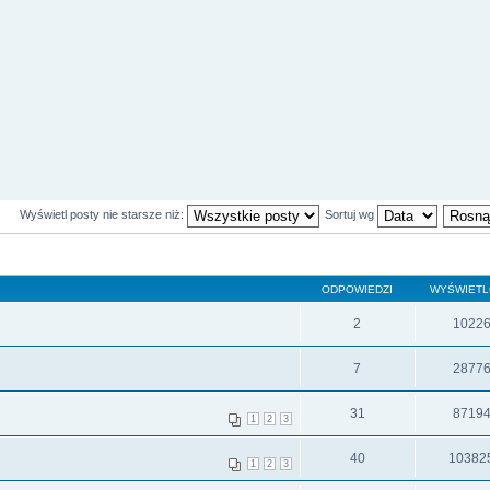
Wyświetl posty nie starsze niż:
Sortuj wg
ODPOWIEDZI
WYŚWIET
2
1022
7
2877
31
8719
1
2
3
40
10382
1
2
3