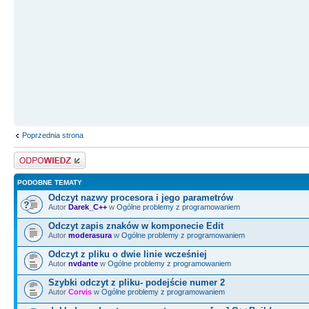
Poprzednia strona
Odpowiedz
PODOBNE TEMATY
Odczyt nazwy procesora i jego parametrów
Autor
Darek_C++
w
Ogólne problemy z programowaniem
Odczyt zapis znaków w komponecie Edit
Autor
moderasura
w
Ogólne problemy z programowaniem
Odczyt z pliku o dwie linie wcześniej
Autor
nvdante
w
Ogólne problemy z programowaniem
Szybki odczyt z pliku- podejście numer 2
Autor
Corvis
w
Ogólne problemy z programowaniem