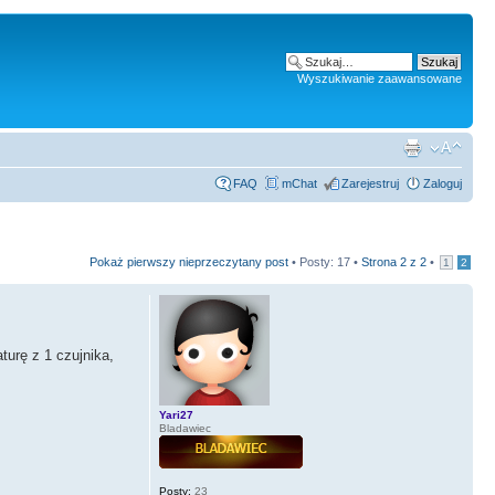
Wyszukiwanie zaawansowane
FAQ
mChat
Zarejestruj
Zaloguj
Pokaż pierwszy nieprzeczytany post
• Posty: 17 •
Strona
2
z
2
•
1
2
turę z 1 czujnika,
Yari27
Bladawiec
Posty:
23