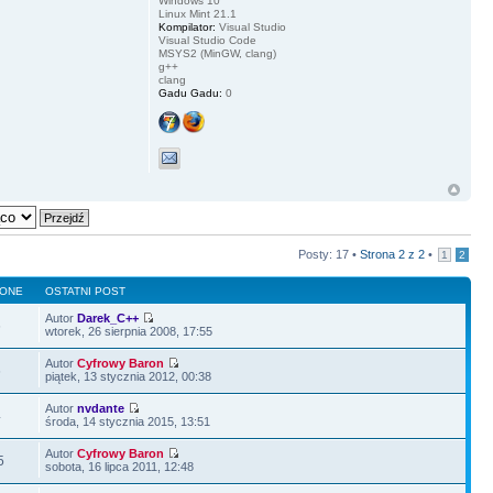
Windows 10
Linux Mint 21.1
Kompilator:
Visual Studio
Visual Studio Code
MSYS2 (MinGW, clang)
g++
clang
Gadu Gadu:
0
Posty: 17 •
Strona
2
z
2
•
1
2
LONE
OSTATNI POST
Autor
Darek_C++
6
wtorek, 26 sierpnia 2008, 17:55
Autor
Cyfrowy Baron
6
piątek, 13 stycznia 2012, 00:38
Autor
nvdante
4
środa, 14 stycznia 2015, 13:51
Autor
Cyfrowy Baron
5
sobota, 16 lipca 2011, 12:48