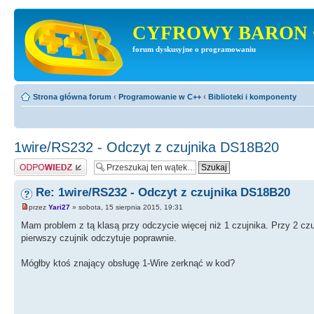
CYFROWY BARON 
forum dyskusyjne o programowaniu
Strona główna forum
‹
Programowanie w C++
‹
Biblioteki i komponenty
1wire/RS232 - Odczyt z czujnika DS18B20
Odpowiedz
Re: 1wire/RS232 - Odczyt z czujnika DS18B20
przez
Yari27
» sobota, 15 sierpnia 2015, 19:31
Mam problem z tą klasą przy odczycie więcej niż 1 czujnika. Przy 2 cz
pierwszy czujnik odczytuje poprawnie.
Mógłby ktoś znający obsługę 1-Wire zerknąć w kod?