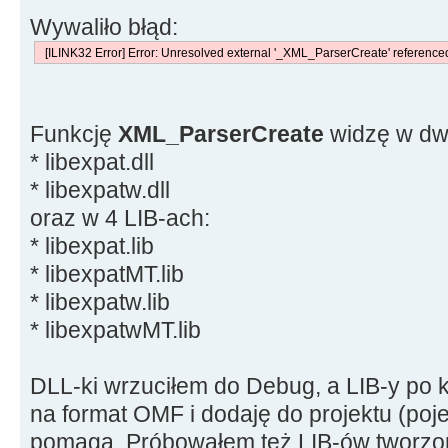
Wywaliło błąd:
[ILINK32 Error] Error: Unresolved external '_XML_ParserCreate' referenced 
Funkcję
XML_ParserCreate
widzę w dw
* libexpat.dll
* libexpatw.dll
oraz w 4 LIB-ach:
* libexpat.lib
* libexpatMT.lib
* libexpatw.lib
* libexpatwMT.lib
DLL-ki wrzuciłem do Debug, a LIB-y po k
na format OMF i dodaję do projektu (poje
pomaga. Próbowałem też LIB-ów tworzon