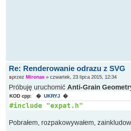
Re: Renderowanie odrazu z SVG
przez
Mironas
» czwartek, 23 lipca 2015, 12:34
Próbuję uruchomić
Anti-Grain Geometr
KOD cpp
:
�
UKRYJ
�
#include "expat.h"
Pobrałem, rozpakowywałem, zainkludow