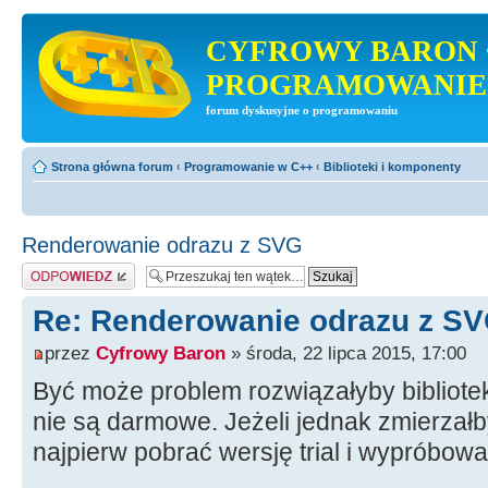
CYFROWY BARON 
PROGRAMOWANIE
forum dyskusyjne o programowaniu
Strona główna forum
‹
Programowanie w C++
‹
Biblioteki i komponenty
Renderowanie odrazu z SVG
Odpowiedz
Re: Renderowanie odrazu z S
przez
Cyfrowy Baron
» środa, 22 lipca 2015, 17:00
Być może problem rozwiązałyby bibliote
nie są darmowe. Jeżeli jednak zmierzałb
najpierw pobrać wersję trial i wypróbowa