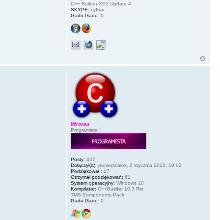
C++ Builder XE2 Update 4
SKYPE:
cyfbar
Gadu Gadu:
0
Mironas
Programista I
Posty:
427
Dołączył(a):
poniedziałek, 2 stycznia 2012, 19:02
Podziękował :
17
Otrzymał podziękowań:
61
System operacyjny:
Windows 10
Kompilator:
C++Builder 10.3 Rio
TMS Components Pack
Gadu Gadu:
0