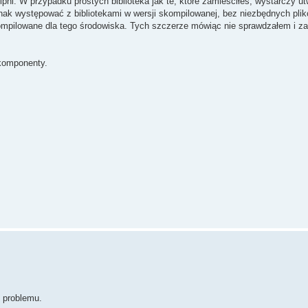
hi. W przypadku prostych biblioteka jak te, które zamieściłeś, wystarczy u
ak występować z bibliotekami w wersji skompilowanej, bez niezbędnych plik
kompilowane dla tego środowiska. Tych szczerze mówiąc nie sprawdzałem i za
 komponenty.
 problemu.