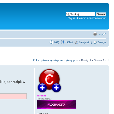
Wyszukiwanie zaawansowane
FAQ
mChat
Zarejestruj
Zaloguj
Pokaż pierwszy nieprzeczytany post
• Posty: 9 • Strona
1
z
1
zki
djsonrt.dpk
w
Mironas
Programista I
Posty:
427