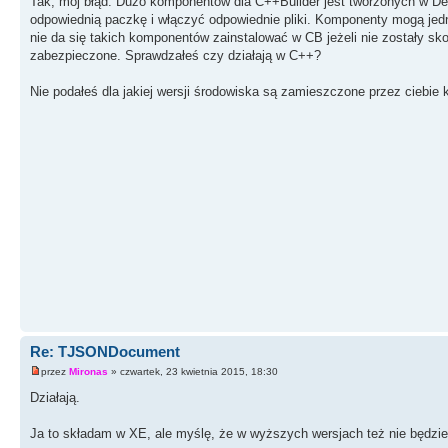
Tak, mój błąd. Dużo komponentów dla C++Builder jest tworzonych w Delp
odpowiednią paczkę i włączyć odpowiednie pliki. Komponenty mogą jedn
nie da się takich komponentów zainstalować w CB jeżeli nie zostały s
zabezpieczone. Sprawdzałeś czy działają w C++?
Nie podałeś dla jakiej wersji środowiska są zamieszczone przez ciebie
Re: TJSONDocument
przez
Mironas
» czwartek, 23 kwietnia 2015, 18:30
Działają.
Ja to składam w XE, ale myślę, że w wyższych wersjach też nie będzie