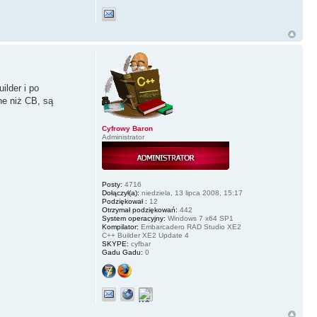
ilder i po
ne niż CB, są
Cyfrowy Baron
Administrator
Posty:
4716
Dołączył(a):
niedziela, 13 lipca 2008, 15:17
Podziękował :
12
Otrzymał podziękowań:
442
System operacyjny:
Windows 7 x64 SP1
Kompilator:
Embarcadero RAD Studio XE2
C++ Builder XE2 Update 4
SKYPE:
cyfbar
Gadu Gadu:
0