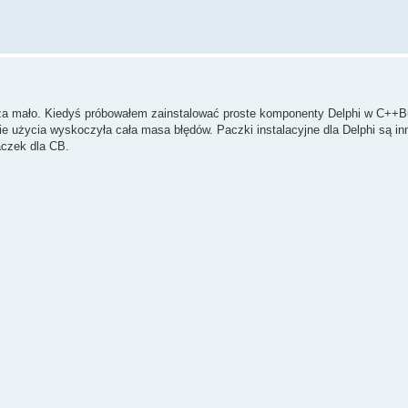
ę za mało. Kiedyś próbowałem zainstalować proste komponenty Delphi w C++Bu
ie użycia wyskoczyła cała masa błędów. Paczki instalacyjne dla Delphi są in
aczek dla CB.