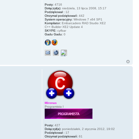
Posty:
4716
Dołączył(a):
niedziela, 13 lipca 2008, 15:17
Podziękował :
12
Otrzymał podziękowań:
442
System operacyjny:
Windows 7 x64 SP1
Kompilator:
Embarcadero RAD Studio XE2
C++ Builder XE2 Update 4
SKYPE:
cyfbar
Gadu Gadu:
0
Mironas
Programista I
Posty:
427
Dołączył(a):
poniedziałek, 2 stycznia 2012, 19:02
Podziękował :
17
Otrzymał podziękowań:
61