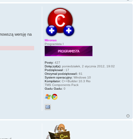
 nowszą wersję na
Mironas
Programista I
Posty:
427
Dołączył(a):
poniedziałek, 2 stycznia 2012, 19:02
Podziękował :
17
Otrzymał podziękowań:
61
System operacyjny:
Windows 10
Kompilator:
C++Builder 10.3 Rio
TMS Components Pack
Gadu Gadu:
0