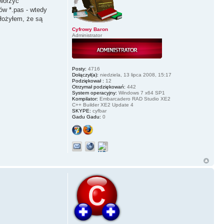
tworzyć
ów *.pas - wtedy
łożyłem, że są
Cyfrowy Baron
Administrator
Posty:
4716
Dołączył(a):
niedziela, 13 lipca 2008, 15:17
Podziękował :
12
Otrzymał podziękowań:
442
System operacyjny:
Windows 7 x64 SP1
Kompilator:
Embarcadero RAD Studio XE2
C++ Builder XE2 Update 4
SKYPE:
cyfbar
Gadu Gadu:
0