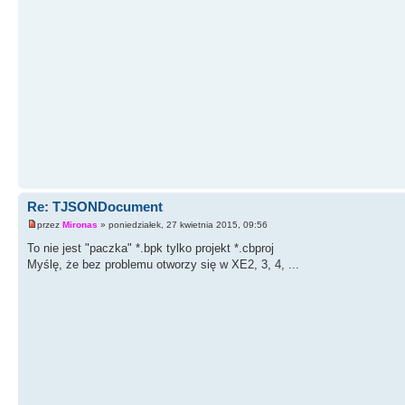
Re: TJSONDocument
przez
Mironas
» poniedziałek, 27 kwietnia 2015, 09:56
To nie jest "paczka" *.bpk tylko projekt *.cbproj
Myślę, że bez problemu otworzy się w XE2, 3, 4, ...