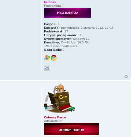
Mironas
Programista I
Posty:
427
Dołączył(a):
poniedziałek, 2 stycznia 2012, 19:02
Podziękował :
17
Otrzymał podziękowań:
61
System operacyjny:
Windows 10
Kompilator:
C++Builder 10.3 Rio
TMS Components Pack
Gadu Gadu:
0
Cyfrowy Baron
Administrator