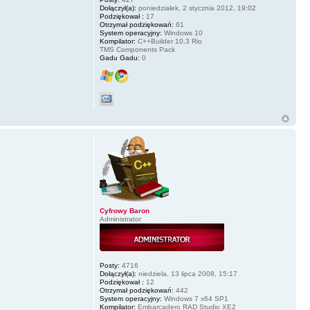
Dołączył(a):
poniedziałek, 2 stycznia 2012, 19:02
Podziękował :
17
Otrzymał podziękowań:
61
System operacyjny:
Windows 10
Kompilator:
C++Builder 10.3 Rio
TMS Components Pack
Gadu Gadu:
0
Cyfrowy Baron
Administrator
Posty:
4716
Dołączył(a):
niedziela, 13 lipca 2008, 15:17
Podziękował :
12
Otrzymał podziękowań:
442
System operacyjny:
Windows 7 x64 SP1
Kompilator:
Embarcadero RAD Studio XE2