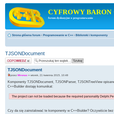
CYFROWY BARON 
forum dyskusyjne o programowaniu
Strona główna forum
‹
Programowanie w C++
‹
Biblioteki i komponenty
TJSONDocument
Odpowiedz
TJSONDocument
przez
Mironas
» wtorek, 21 kwietnia 2015, 10:48
Komponenty TJSONDocument, TJSONParser, TJSONTreeView opisane 
C++Builder dostaję komunikat:
The project can not be loaded because the required parsonality Delphi.Pers
Czy da się zainstalować te komponenty w C++Biulder? Oczywiście bez 