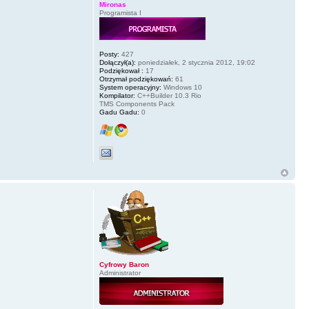
Mironas
Programista I
Posty:
427
Dołączył(a):
poniedziałek, 2 stycznia 2012, 19:02
Podziękował :
17
Otrzymał podziękowań:
61
System operacyjny:
Windows 10
Kompilator:
C++Builder 10.3 Rio
TMS Components Pack
Gadu Gadu:
0
Cyfrowy Baron
Administrator