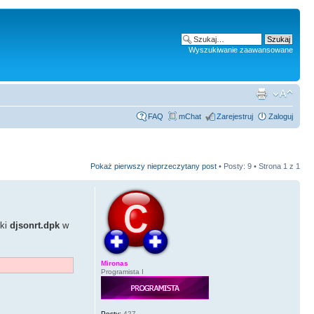
Wyszukiwanie zaawansowane
FAQ
mChat
Zarejestruj
Zaloguj
Pokaż pierwszy nieprzeczytany post
• Posty: 9 • Strona
1
z
1
zki
djsonrt.dpk
w
Mironas
Programista I
Posty:
427