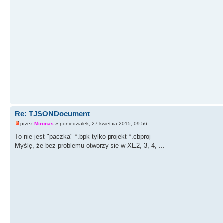
Re: TJSONDocument
przez
Mironas
» poniedziałek, 27 kwietnia 2015, 09:56
To nie jest "paczka" *.bpk tylko projekt *.cbproj
Myślę, że bez problemu otworzy się w XE2, 3, 4, ...