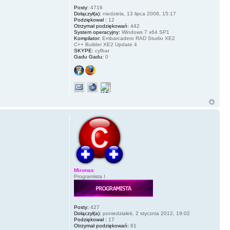
Posty:
4716
Dołączył(a):
niedziela, 13 lipca 2008, 15:17
Podziękował :
12
Otrzymał podziękowań:
442
System operacyjny:
Windows 7 x64 SP1
Kompilator:
Embarcadero RAD Studio XE2
C++ Builder XE2 Update 4
SKYPE:
cyfbar
Gadu Gadu:
0
Mironas
Programista I
Posty:
427
Dołączył(a):
poniedziałek, 2 stycznia 2012, 19:02
Podziękował :
17
Otrzymał podziękowań:
61