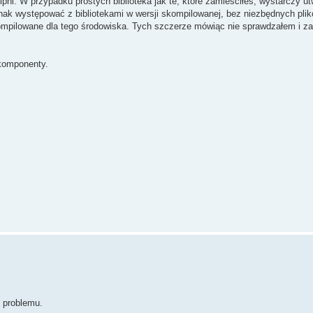
hi. W przypadku prostych biblioteka jak te, które zamieściłeś, wystarczy u
ak występować z bibliotekami w wersji skompilowanej, bez niezbędnych plik
kompilowane dla tego środowiska. Tych szczerze mówiąc nie sprawdzałem i za
 komponenty.
 problemu.