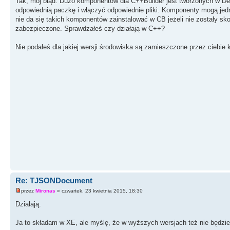
Tak, mój błąd. Dużo komponentów dla C++Builder jest tworzonych w Delp
odpowiednią paczkę i włączyć odpowiednie pliki. Komponenty mogą jedn
nie da się takich komponentów zainstalować w CB jeżeli nie zostały s
zabezpieczone. Sprawdzałeś czy działają w C++?
Nie podałeś dla jakiej wersji środowiska są zamieszczone przez ciebie
Re: TJSONDocument
przez
Mironas
» czwartek, 23 kwietnia 2015, 18:30
Działają.
Ja to składam w XE, ale myślę, że w wyższych wersjach też nie będzie