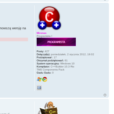
 nowszą wersję na
Mironas
Programista I
Posty:
427
Dołączył(a):
poniedziałek, 2 stycznia 2012, 19:02
Podziękował :
17
Otrzymał podziękowań:
61
System operacyjny:
Windows 10
Kompilator:
C++Builder 10.3 Rio
TMS Components Pack
Gadu Gadu:
0