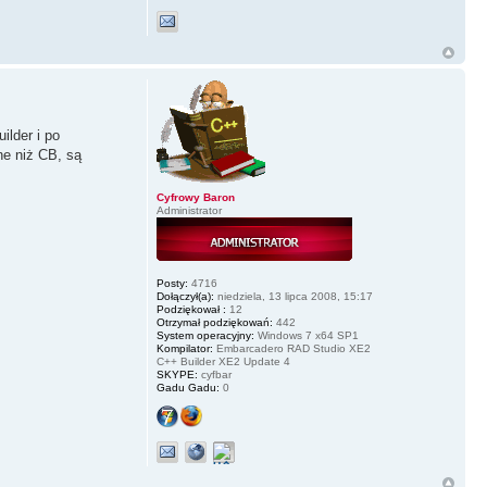
ilder i po
ne niż CB, są
Cyfrowy Baron
Administrator
Posty:
4716
Dołączył(a):
niedziela, 13 lipca 2008, 15:17
Podziękował :
12
Otrzymał podziękowań:
442
System operacyjny:
Windows 7 x64 SP1
Kompilator:
Embarcadero RAD Studio XE2
C++ Builder XE2 Update 4
SKYPE:
cyfbar
Gadu Gadu:
0