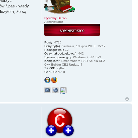
tworzyć
ów *.pas - wtedy
łożyłem, że są
Cyfrowy Baron
Administrator
Posty:
4716
Dołączył(a):
niedziela, 13 lipca 2008, 15:17
Podziękował :
12
Otrzymał podziękowań:
442
System operacyjny:
Windows 7 x64 SP1
Kompilator:
Embarcadero RAD Studio XE2
C++ Builder XE2 Update 4
SKYPE:
cyfbar
Gadu Gadu:
0