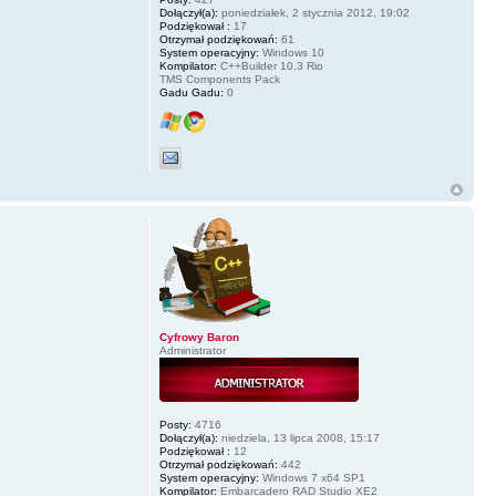
Dołączył(a):
poniedziałek, 2 stycznia 2012, 19:02
Podziękował :
17
Otrzymał podziękowań:
61
System operacyjny:
Windows 10
Kompilator:
C++Builder 10.3 Rio
TMS Components Pack
Gadu Gadu:
0
Cyfrowy Baron
Administrator
Posty:
4716
Dołączył(a):
niedziela, 13 lipca 2008, 15:17
Podziękował :
12
Otrzymał podziękowań:
442
System operacyjny:
Windows 7 x64 SP1
Kompilator:
Embarcadero RAD Studio XE2