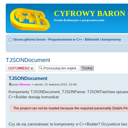
CYFROWY BARON 
forum dyskusyjne o programowaniu
Strona główna forum
‹
Programowanie w C++
‹
Biblioteki i komponenty
TJSONDocument
Odpowiedz
TJSONDocument
przez
Mironas
» wtorek, 21 kwietnia 2015, 10:48
Komponenty TJSONDocument, TJSONParser, TJSONTreeView opisane 
C++Builder dostaję komunikat:
The project can not be loaded because the required parsonality Delphi.Pers
Czy da się zainstalować te komponenty w C++Biulder? Oczywiście bez 