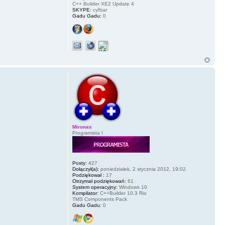
C++ Builder XE2 Update 4
SKYPE:
cyfbar
Gadu Gadu:
0
Mironas
Programista I
Posty:
427
Dołączył(a):
poniedziałek, 2 stycznia 2012, 19:02
Podziękował :
17
Otrzymał podziękowań:
61
System operacyjny:
Windows 10
Kompilator:
C++Builder 10.3 Rio
TMS Components Pack
Gadu Gadu:
0