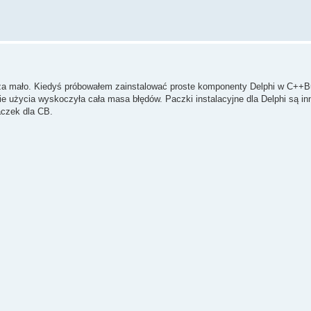
ę za mało. Kiedyś próbowałem zainstalować proste komponenty Delphi w C++Bu
ie użycia wyskoczyła cała masa błędów. Paczki instalacyjne dla Delphi są in
aczek dla CB.