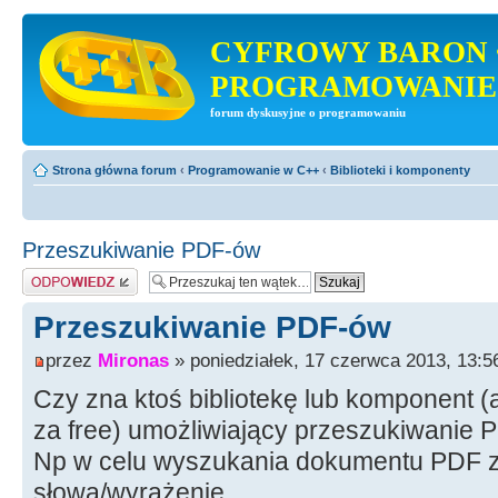
CYFROWY BARON 
PROGRAMOWANIE
forum dyskusyjne o programowaniu
Strona główna forum
‹
Programowanie w C++
‹
Biblioteki i komponenty
Przeszukiwanie PDF-ów
Odpowiedz
Przeszukiwanie PDF-ów
przez
Mironas
» poniedziałek, 17 czerwca 2013, 13:5
Czy zna ktoś bibliotekę lub komponent (a
za free) umożliwiający przeszukiwanie 
Np w celu wyszukania dokumentu PDF z
słowa/wyrażenie.