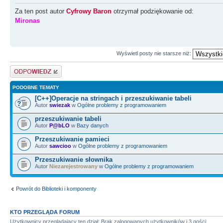
Za ten post autor
Cyfrowy Baron
otrzymał podziękowanie od:
Mironas
Wyświetl posty nie starsze niż:
Odpowiedz
PODOBNE TEMATY
[C++]Operacje na stringach i przeszukiwanie tabeli
Autor
swiezak
w
Ogólne problemy z programowaniem
przeszukiwanie tabeli
Autor
P@bLO
w
Bazy danych
Przeszukiwanie pamieci
Autor
sawcioo
w
Ogólne problemy z programowaniem
Przeszukiwanie słownika
Autor
Niezarejestrowany
w
Ogólne problemy z programowaniem
Powrót do Biblioteki i komponenty
KTO PRZEGLĄDA FORUM
Użytkownicy przeglądający ten dział: Brak zalogowanych użytkowników i 3 gości