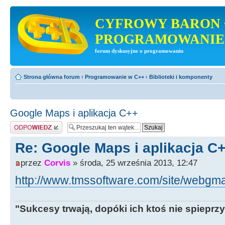
CYFROWY BARON 
PROGRAMOWANIE
forum dyskusyjne o programowaniu
Strona główna forum
‹
Programowanie w C++
‹
Biblioteki i komponenty
Google Maps i aplikacja C++
Odpowiedz
Re: Google Maps i aplikacja C
przez
Corvis
» środa, 25 września 2013, 12:47
http://www.tmssoftware.com/site/webgm
"Sukcesy trwają, dopóki ich ktoś nie spieprzy