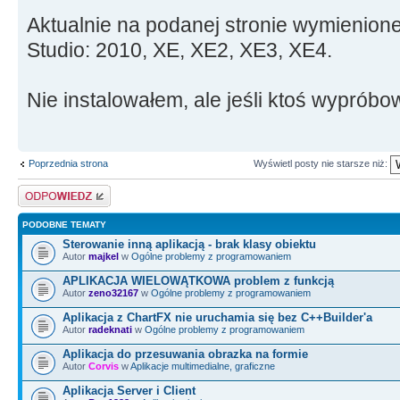
Aktualnie na podanej stronie wymienio
Studio: 2010, XE, XE2, XE3, XE4.
Nie instalowałem, ale jeśli ktoś wypróbo
Poprzednia strona
Wyświetl posty nie starsze niż:
Odpowiedz
PODOBNE TEMATY
Sterowanie inną aplikacją - brak klasy obiektu
Autor
majkel
w
Ogólne problemy z programowaniem
APLIKACJA WIELOWĄTKOWA problem z funkcją
Autor
zeno32167
w
Ogólne problemy z programowaniem
Aplikacja z ChartFX nie uruchamia się bez C++Builder'a
Autor
radeknati
w
Ogólne problemy z programowaniem
Aplikacja do przesuwania obrazka na formie
Autor
Corvis
w
Aplikacje multimedialne, graficzne
Aplikacja Server i Client