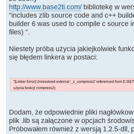
http://www.base2ti.com/
bibliotekę w wers
"includes zlib source code and c++ builde
builder 6 was used to compile c source i
files) ".
Niestety próba użycia jakiejkolwiek funkcj
się błędem linkera w postaci:
"[Linker Error] Unresolved external '_z_compress2' referenced from E:\S
użycia funkcji compress2).
Dodam, że odpowiednie pliki nagłówkowe 
plik .lib są załączone w opcjach środowi
Próbowałem również z wersją 1.2.5-dll, p