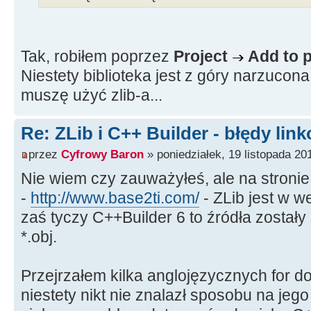
Tak, robiłem poprzez
Project
Add to p
Niestety biblioteka jest z góry narzucona 
muszę użyć zlib-a...
Re: ZLib i C++ Builder - błędy lin
przez
Cyfrowy Baron
» poniedziałek, 19 listopada 20
Nie wiem czy zauważyłeś, ale na stronie z
-
http://www.base2ti.com/
- ZLib jest w we
zaś tyczy C++Builder 6 to źródła został
*.obj.
Przejrzałem kilka anglojęzycznych for d
niestety nikt nie znalazł sposobu na jeg