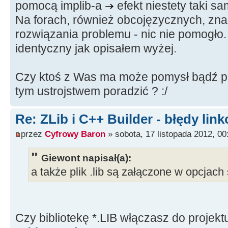
pomocą implib-a
efekt niestety taki sa
Na forach, również obcojęzycznych, zna
rozwiązania problemu - nic nie pomogło.
identyczny jak opisałem wyżej.
Czy ktoś z Was ma może pomysł bądź po 
tym ustrojstwem poradzić ? :/
Re: ZLib i C++ Builder - błędy lin
przez
Cyfrowy Baron
» sobota, 17 listopada 2012, 00
Giewont napisał(a):
a także plik .lib są załączone w opcjac
Czy bibliotekę *.LIB włączasz do projek