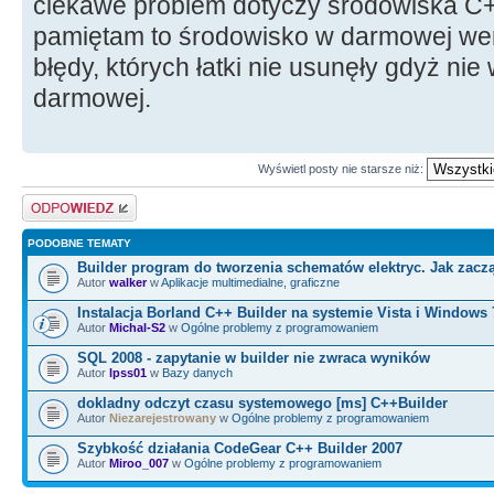
ciekawe problem dotyczy środowiska C++
pamiętam to środowisko w darmowej wers
błędy, których łatki nie usunęły gdyż ni
darmowej.
Wyświetl posty nie starsze niż:
Odpowiedz
PODOBNE TEMATY
Builder program do tworzenia schematów elektryc. Jak zacz
Autor
walker
w
Aplikacje multimedialne, graficzne
Instalacja Borland C++ Builder na systemie Vista i Windows 
Autor
Michal-S2
w
Ogólne problemy z programowaniem
SQL 2008 - zapytanie w builder nie zwraca wyników
Autor
lpss01
w
Bazy danych
dokladny odczyt czasu systemowego [ms] C++Builder
Autor
Niezarejestrowany
w
Ogólne problemy z programowaniem
Szybkość działania CodeGear C++ Builder 2007
Autor
Miroo_007
w
Ogólne problemy z programowaniem