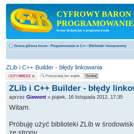
CYFROWY BARON 
PROGRAMOWANIE
forum dyskusyjne o programowaniu
Strona główna forum
‹
Programowanie w C++
‹
Biblioteki i komponenty
ZLib i C++ Builder - błędy linkowania
Odpowiedz
ZLib i C++ Builder - błędy link
przez
Giewont
» piątek, 16 listopada 2012, 17:35
Witam.
Próbuję użyć biblioteki ZLib w środowis
ze strony