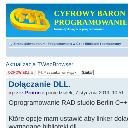
CYFROWY BARON 
PROGRAMOWANIE
forum dyskusyjne o programowaniu
Strona główna forum
‹
Programowanie w C++
‹
Biblioteki i komponenty
Aktualizacja TWebBrowser
Odpowiedz
Dołączanie DLL.
przez
Proton
» poniedziałek, 7 stycznia 2019, 10:51
Oprogramowanie RAD studio Berlin C++
Które opcje mam ustawić aby linker dołąc
wymagane biblioteki dll.