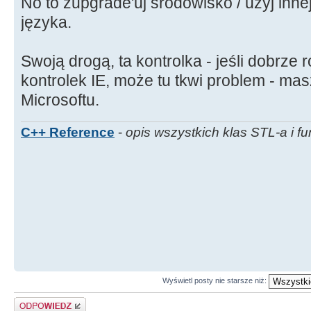
No to zupgrade'uj środowisko / użyj innej
języka.
Swoją drogą, ta kontrolka - jeśli dobrze
kontrolek IE, może tu tkwi problem - ma
Microsoftu.
C++ Reference
-
opis wszystkich klas STL-a i fu
Wyświetl posty nie starsze niż:
Odpowiedz