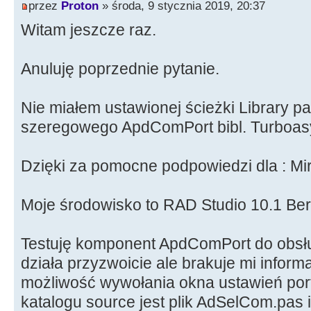
przez
Proton
» środa, 9 stycznia 2019, 20:37
Witam jeszcze raz.
Anuluję poprzednie pytanie.
Nie miałem ustawionej ścieżki Library p
szeregowego ApdComPort bibl. Turboas
Dzięki za pomocne podpowiedzi dla : Mi
Moje środowisko to RAD Studio 10.1 Berl
Testuję komponent ApdComPort do obsł
działa przyzwoicie ale brakuje mi inform
możliwość wywołania okna ustawień po
katalogu source jest plik AdSelCom.pas i