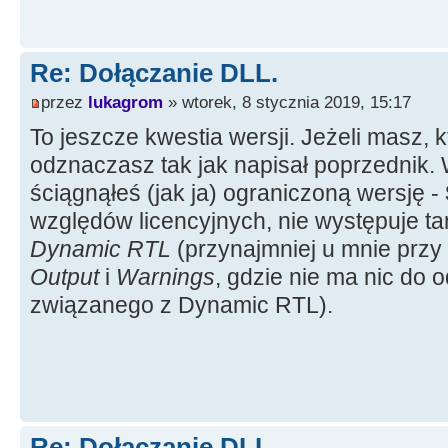
Re: Dołączanie DLL.
przez
lukagrom
» wtorek, 8 stycznia 2019, 15:17
To jeszcze kwestia wersji. Jeżeli masz, k
odznaczasz tak jak napisał poprzednik. 
ściągnąłeś (jak ja) ograniczoną wersję -
względów licencyjnych, nie występuje t
Dynamic RTL
(przynajmniej u mnie przy
Output
i
Warnings
, gdzie nie ma nic do
związanego z Dynamic RTL).
Re: Dołączanie DLL.