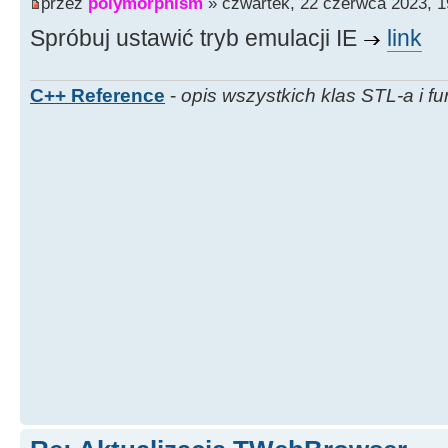
przez
polymorphism
» czwartek, 22 czerwca 2023, 1
Spróbuj ustawić tryb emulacji IE
link
C++ Reference
-
opis wszystkich klas STL-a i fu