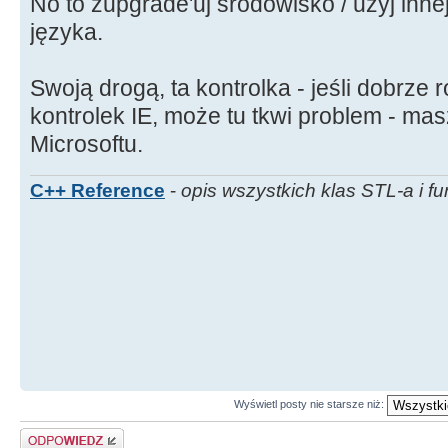
No to zupgrade'uj środowisko / użyj innej
języka.
Swoją drogą, ta kontrolka - jeśli dobrze
kontrolek IE, może tu tkwi problem - ma
Microsoftu.
C++ Reference
-
opis wszystkich klas STL-a i fu
Wyświetl posty nie starsze niż:
Odpowiedz