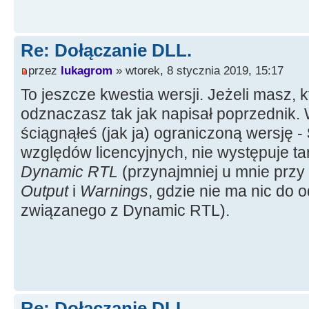
Re: Dołączanie DLL.
przez
lukagrom
» wtorek, 8 stycznia 2019, 15:17
To jeszcze kwestia wersji. Jeżeli masz, k
odznaczasz tak jak napisał poprzednik. 
ściągnąłeś (jak ja) ograniczoną wersję -
względów licencyjnych, nie występuje t
Dynamic RTL
(przynajmniej u mnie przy
Output
i
Warnings
, gdzie nie ma nic do
związanego z Dynamic RTL).
Re: Dołączanie DLL.