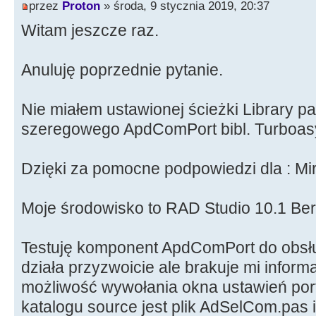
przez
Proton
» środa, 9 stycznia 2019, 20:37
Witam jeszcze raz.
Anuluję poprzednie pytanie.
Nie miałem ustawionej ścieżki Library p
szeregowego ApdComPort bibl. Turboas
Dzięki za pomocne podpowiedzi dla : Mi
Moje środowisko to RAD Studio 10.1 Berl
Testuję komponent ApdComPort do obsł
działa przyzwoicie ale brakuje mi inform
możliwość wywołania okna ustawień po
katalogu source jest plik AdSelCom.pas i