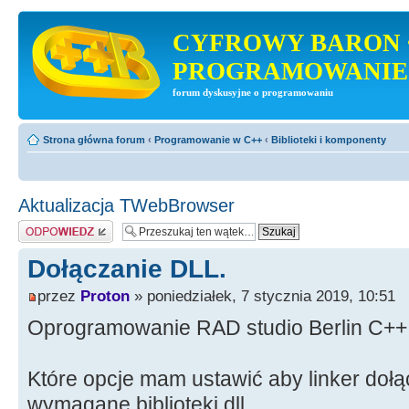
CYFROWY BARON 
PROGRAMOWANIE
forum dyskusyjne o programowaniu
Strona główna forum
‹
Programowanie w C++
‹
Biblioteki i komponenty
Aktualizacja TWebBrowser
Odpowiedz
Dołączanie DLL.
przez
Proton
» poniedziałek, 7 stycznia 2019, 10:51
Oprogramowanie RAD studio Berlin C++
Które opcje mam ustawić aby linker dołąc
wymagane biblioteki dll.