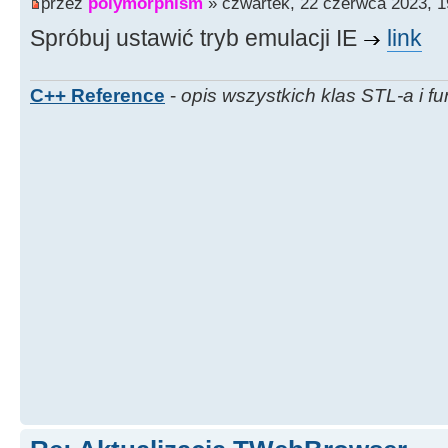
przez
polymorphism
» czwartek, 22 czerwca 2023, 1
Spróbuj ustawić tryb emulacji IE
link
C++ Reference
-
opis wszystkich klas STL-a i fu