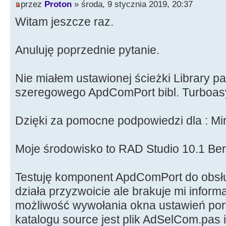
przez
Proton
» środa, 9 stycznia 2019, 20:37
Witam jeszcze raz.
Anuluję poprzednie pytanie.
Nie miałem ustawionej ścieżki Library p
szeregowego ApdComPort bibl. Turboas
Dzięki za pomocne podpowiedzi dla : Mi
Moje środowisko to RAD Studio 10.1 Berl
Testuję komponent ApdComPort do obsł
działa przyzwoicie ale brakuje mi inform
możliwość wywołania okna ustawień po
katalogu source jest plik AdSelCom.pas i