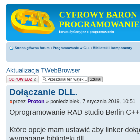
CYFROWY BARON 
PROGRAMOWANIE
forum dyskusyjne o programowaniu
Strona główna forum
‹
Programowanie w C++
‹
Biblioteki i komponenty
Aktualizacja TWebBrowser
Odpowiedz
Dołączanie DLL.
przez
Proton
» poniedziałek, 7 stycznia 2019, 10:51
Oprogramowanie RAD studio Berlin C++
Które opcje mam ustawić aby linker dołąc
wymagane biblioteki dll.