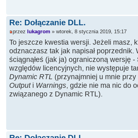
Re: Dołączanie DLL.
przez
lukagrom
» wtorek, 8 stycznia 2019, 15:17
To jeszcze kwestia wersji. Jeżeli masz, k
odznaczasz tak jak napisał poprzednik. 
ściągnąłeś (jak ja) ograniczoną wersję -
względów licencyjnych, nie występuje t
Dynamic RTL
(przynajmniej u mnie przy
Output
i
Warnings
, gdzie nie ma nic do
związanego z Dynamic RTL).
Re: Dołączanie DLL.