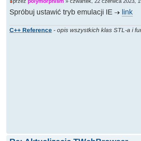
przez
polymorphism
» czwartek, 22 czerwca 2023, 1
Spróbuj ustawić tryb emulacji IE
link
C++ Reference
-
opis wszystkich klas STL-a i fu