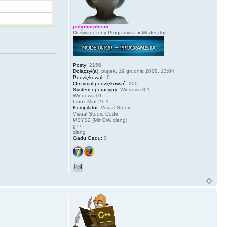
polymorphism
Doświadczony Programista ● Moderator
Posty:
2156
Dołączył(a):
piątek, 19 grudnia 2008, 13:04
Podziękował :
0
Otrzymał podziękowań:
200
System operacyjny:
Windows 8.1
Windows 10
Linux Mint 21.1
Kompilator:
Visual Studio
Visual Studio Code
MSYS2 (MinGW, clang)
g++
clang
Gadu Gadu:
0