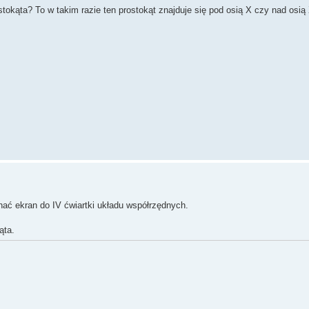
okąta? To w takim razie ten prostokąt znajduje się pod osią X czy nad osią
ać ekran do IV ćwiartki układu współrzędnych.
ąta.