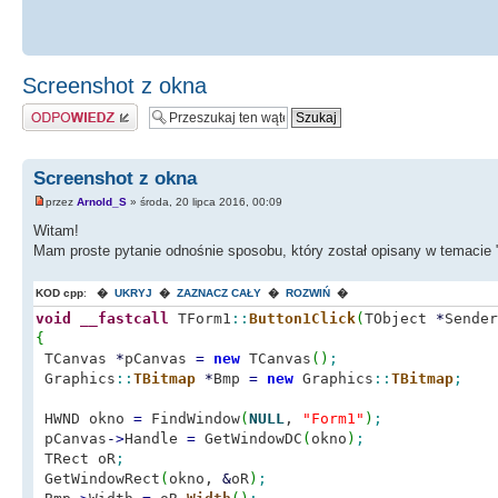
Screenshot z okna
Odpowiedz
Screenshot z okna
przez
Arnold_S
» środa, 20 lipca 2016, 00:09
Witam!
Mam proste pytanie odnośnie sposobu, który został opisany w temacie 
KOD cpp
:
�
UKRYJ
�
ZAZNACZ CAŁY
�
ROZWIŃ
�
void
__fastcall
TForm1
::
Button1Click
(
TObject
*
Sender
{
TCanvas
*
pCanvas
=
new
TCanvas
(
)
;
Graphics
::
TBitmap
*
Bmp
=
new
Graphics
::
TBitmap
;
HWND okno
=
FindWindow
(
NULL
,
"Form1"
)
;
pCanvas
-
>
Handle
=
GetWindowDC
(
okno
)
;
TRect oR
;
GetWindowRect
(
okno,
&
oR
)
;