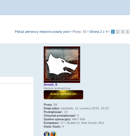
Pokaż pierwszy nieprzeczytany post
• Posty: 53 •
Strona
1
z
4
•
1
2
3
4
Arnold_S
Homos antropiczny
Posty:
58
Dołączył(a):
niedziela, 12 czerwca 2016, 23:22
Podziękował :
15
Otrzymał podziękowań:
0
System operacyjny:
Win7 64b
Kompilator:
C++ Builder 6, Rad Studio XE2
Gadu Gadu:
0