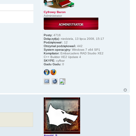
Cyfrowy Baron
Administrator
Posty:
4716
Dołączył(a):
niedziela, 13 lipca 2008, 15:17
Podziękował :
12
Otrzymał podziękowań:
442
System operacyjny:
Windows 7 x64 SP1
Kompilator:
Embarcadero RAD Studio XE2
C++ Builder XE2 Update 4
SKYPE:
cyfbar
Gadu Gadu:
0
Arnold_S