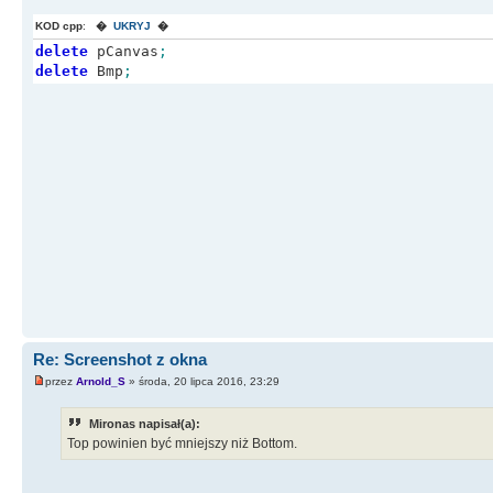
KOD cpp
:
�
UKRYJ
�
delete
pCanvas
;
delete
Bmp
;
Re: Screenshot z okna
przez
Arnold_S
» środa, 20 lipca 2016, 23:29
Mironas napisał(a):
Top powinien być mniejszy niż Bottom.