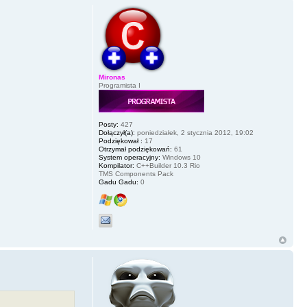
Mironas
Programista I
Posty:
427
Dołączył(a):
poniedziałek, 2 stycznia 2012, 19:02
Podziękował :
17
Otrzymał podziękowań:
61
System operacyjny:
Windows 10
Kompilator:
C++Builder 10.3 Rio
TMS Components Pack
Gadu Gadu:
0