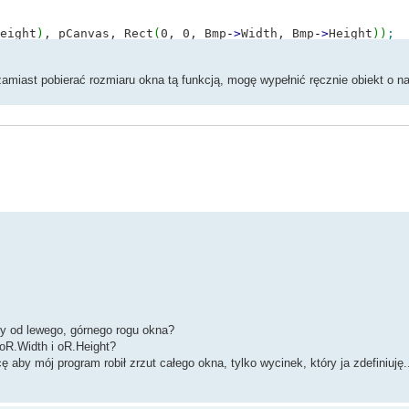
eight
)
, pCanvas, Rect
(
0, 0, Bmp
-
>
Width, Bmp
-
>
Height
)
)
;
iast pobierać rozmiaru okna tą funkcją, mogę wypełnić ręcznie obiekt o n
ny od lewego, górnego rogu okna?
 oR.Width i oR.Height?
aby mój program robił zrzut całego okna, tylko wycinek, który ja zdefiniuję..