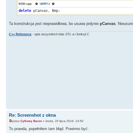
KOD cpp
:
�
UKRYJ
�
delete
pCanvas, Bmp
;
Ta konstrukcja jest nieprawidłowa, bo usuwa jedynie
pCanvas
. Nieusun
C++ Reference
-
opis wszystkich klas STL-a i funkcji C.
Re: Screenshot z okna
przez
Cyfrowy Baron
» środa, 20 lipca 2016, 14:50
To prawda, popełniłem tam błąd. Powinno być: