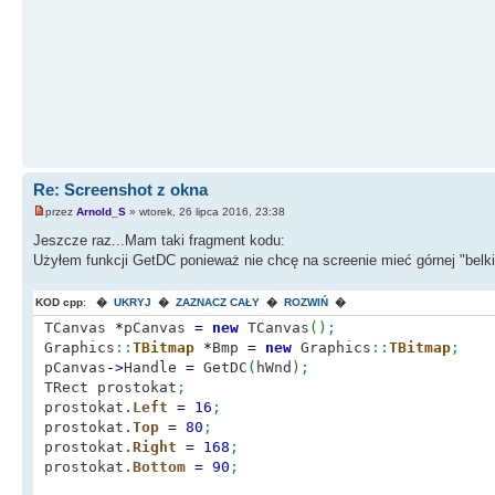
Re: Screenshot z okna
przez
Arnold_S
» wtorek, 26 lipca 2016, 23:38
Jeszcze raz...Mam taki fragment kodu:
Użyłem funkcji GetDC ponieważ nie chcę na screenie mieć górnej "belki
KOD cpp
:
�
UKRYJ
�
ZAZNACZ CAŁY
�
ROZWIŃ
�
TCanvas
*
pCanvas
=
new
TCanvas
(
)
;
Graphics
::
TBitmap
*
Bmp
=
new
Graphics
::
TBitmap
;
pCanvas
-
>
Handle
=
GetDC
(
hWnd
)
;
TRect prostokat
;
prostokat.
Left
=
16
;
prostokat.
Top
=
80
;
prostokat.
Right
=
168
;
prostokat.
Bottom
=
90
;