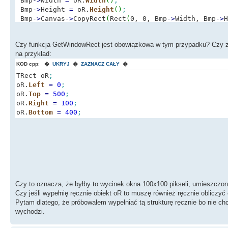
Bmp
-
>
Width
=
oR.
Width
(
)
;
Bmp
-
>
Height
=
oR.
Height
(
)
;
Bmp
-
>
Canvas
-
>
CopyRect
(
Rect
(
0, 0, Bmp
-
>
Width, Bmp
-
>
H
Bmp
-
>
SaveToFile
(
"c:
\\
ekran.bmp"
)
;
Czy funkcja GetWindowRect jest obowiązkowa w tym przypadku? Czy zam
ReleaseDC
(
0, pCanvas
-
>
Handle
)
;
na przykład:
delete
pCanvas, Bmp
;
KOD cpp
:
�
UKRYJ
�
ZAZNACZ CAŁY
�
}
TRect oR
;
oR.
Left
=
0
;
oR.
Top
=
500
;
oR.
Right
=
100
;
oR.
Bottom
=
400
;
Czy to oznacza, że byłby to wycinek okna 100x100 pikseli, umieszczo
Czy jeśli wypełnię ręcznie obiekt oR to muszę również ręcznie obliczyć
Pytam dlatego, że próbowałem wypełniać tą strukturę ręcznie bo nie chcę 
wychodzi.