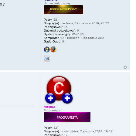
Homos antropiczny
 X?
Posty:
58
Dołączył(a):
niedziela, 12 czerwca 2016, 23:22
Podziękował :
15
Otrzymał podziękowań:
0
System operacyjny:
Win7 64b
Kompilator:
C++ Builder 6, Rad Studio XE2
Gadu Gadu:
0
Mironas
Programista I
Posty:
427
Dołączył(a):
poniedziałek, 2 stycznia 2012, 19:02
Podziękował :
17