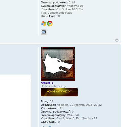
Otrzymał podziękowań:
61
System operacyjny:
Windows 10
Kompilator:
C++Builder 10.3 Rio
TMS Components Pack
Gadu Gadu:
0
Arnold_S
Homos antropiczny
Posty:
58
Dołączył(a):
niedziela, 12 czerwca 2016, 23:22
Podziękował :
15
Otrzymał podziękowań:
0
System operacyjny:
Win7 64b
Kompilator:
C++ Builder 6, Rad Studio XE2
Gadu Gadu:
0