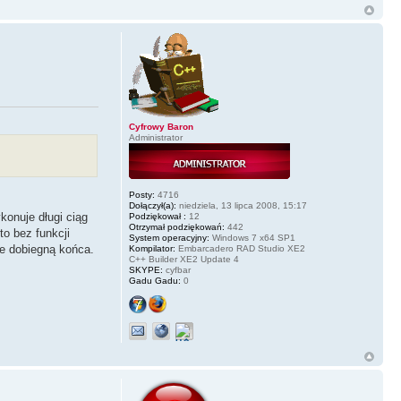
Cyfrowy Baron
Administrator
Posty:
4716
Dołączył(a):
niedziela, 13 lipca 2008, 15:17
konuje długi ciąg
Podziękował :
12
Otrzymał podziękowań:
442
to bez funkcji
System operacyjny:
Windows 7 x64 SP1
ie dobiegną końca.
Kompilator:
Embarcadero RAD Studio XE2
C++ Builder XE2 Update 4
SKYPE:
cyfbar
Gadu Gadu:
0