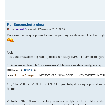
Re: Screenshot z okna
przez
Arnold_S
» wtorek, 27 września 2016, 22:30
Panowie! Lepszej odpowiedzi nie mogłem się spodziewać. Bardzo dzięku
/edit
Tak zastanawiałem się nad tą tablicą struktury INPUT i mam kilka pytań
1. W moim kodzie, dla "
podniesienia
" klawisza użyłem następującej ins
KOD cpp
:
�
UKRYJ
�
aaa.
ki
.
dwFlags
=
KEYEVENTF_SCANCODE
|
KEYEVENTF_KEYU
Czy "flaga" KEYEVENTF_SCANCODE jest tutaj do czegoś potrzebna, c
hmmm
2. Tablica "INPUT-ów" musiałaby zawierać 2x tyle pól ile jest liter w s