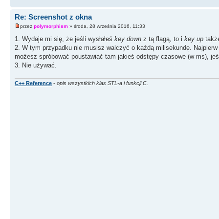
SendInput
(
4,in,
sizeof
(
INPUT
)
)
;
Re: Screenshot z okna
przez
polymorphism
» środa, 28 września 2016, 11:33
1. Wydaje mi się, że jeśli wysłałeś
key down
z tą flagą, to i
key up
także
2. W tym przypadku nie musisz walczyć o każdą milisekundę. Najpierw na
możesz spróbować poustawiać tam jakieś odstępy czasowe (w ms), jeśli
3. Nie używać.
C++ Reference
-
opis wszystkich klas STL-a i funkcji C.