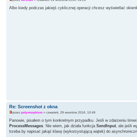
Albo kiedy podczas jakiejś cyklicznej operacji chcesz wyświetlać okie
Re: Screenshot z okna
przez
polymorphism
» czwartek, 29 września 2016, 10:49
Panowie, pisałem o tym konkretnym przypadku. Jeśli w zdarzeniu tim
ProcessMessages
. Nie wiem, jak działa funkcja
SendInput
, ale jeśli
trzeba by napisać jakąś klasę (wykorzystującą wątek) do asynchronic