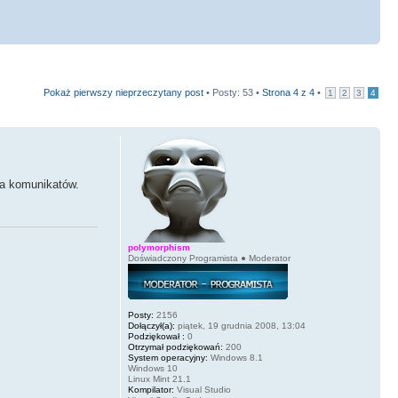
Pokaż pierwszy nieprzeczytany post
• Posty: 53 •
Strona
4
z
4
•
1
2
3
4
ia komunikatów.
polymorphism
Doświadczony Programista ● Moderator
Posty:
2156
Dołączył(a):
piątek, 19 grudnia 2008, 13:04
Podziękował :
0
Otrzymał podziękowań:
200
System operacyjny:
Windows 8.1
Windows 10
Linux Mint 21.1
Kompilator:
Visual Studio