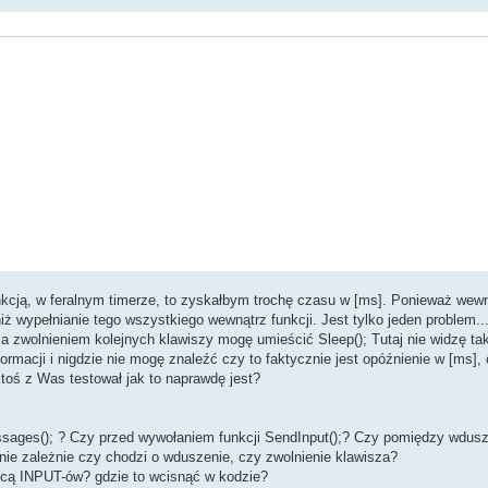
EYUP
;
//tutaj wstawiam te dwie flagi bo nie mam pewnośc
funkcją, w feralnym timerze, to zyskałbym trochę czasu w [ms]. Ponieważ wewn
 wypełnianie tego wszystkiego wewnątrz funkcji. Jest tylko jeden problem..
a zwolnieniem kolejnych klawiszy mogę umieścić Sleep(); Tutaj nie widzę tak
rmacji i nigdzie nie mogę znaleźć czy to faktycznie jest opóźnienie w [ms],
toś z Was testował jak to naprawdę jest?
essages(); ? Czy przed wywołaniem funkcji SendInput();? Czy pomiędzy wdus
nie zależnie czy chodzi o wduszenie, czy zwolnienie klawisza?
licą INPUT-ów? gdzie to wcisnąć w kodzie?
EYUP
;