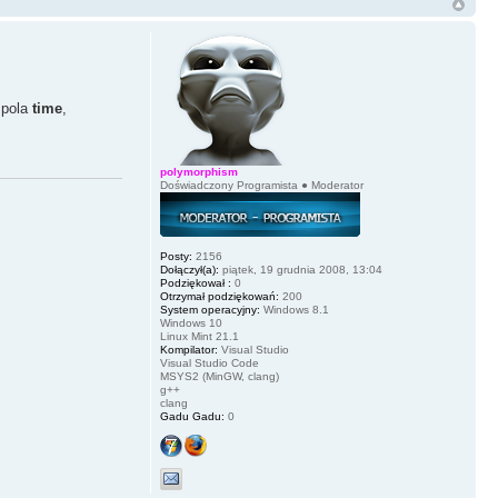
 pola
time
,
polymorphism
Doświadczony Programista ● Moderator
Posty:
2156
Dołączył(a):
piątek, 19 grudnia 2008, 13:04
Podziękował :
0
Otrzymał podziękowań:
200
System operacyjny:
Windows 8.1
Windows 10
Linux Mint 21.1
Kompilator:
Visual Studio
Visual Studio Code
MSYS2 (MinGW, clang)
g++
clang
Gadu Gadu:
0