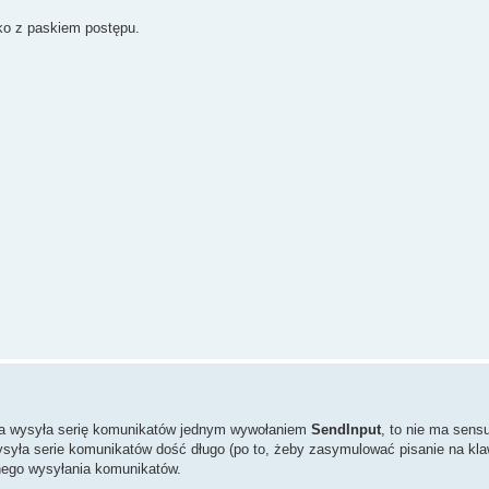
nko z paskiem postępu.
era wysyła serię komunikatów jednym wywołaniem
SendInput
, to nie ma sen
 wysyła serie komunikatów dość długo (po to, żeby zasymulować pisanie na kla
znego wysyłania komunikatów.