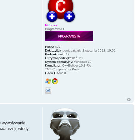
Mironas
Programista I
Posty:
427
Dołączył(a):
poniedziałek, 2 stycznia 2012, 19:02
Podziękował :
17
Otrzymał podziękowań:
61
System operacyjny:
Windows 10
Kompilator:
C++Builder 10.3 Rio
TMS Components Pack
Gadu Gadu:
0
su wywoływanie
wiaturze), wtedy