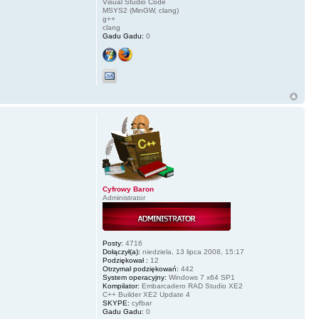
Visual Studio Code
MSYS2 (MinGW, clang)
g++
clang
Gadu Gadu:
0
Cyfrowy Baron
Administrator
Posty:
4716
Dołączył(a):
niedziela, 13 lipca 2008, 15:17
Podziękował :
12
Otrzymał podziękowań:
442
System operacyjny:
Windows 7 x64 SP1
Kompilator:
Embarcadero RAD Studio XE2
C++ Builder XE2 Update 4
SKYPE:
cyfbar
Gadu Gadu:
0