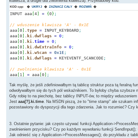
klawisza, a drugie dla zwolnienia klawisza). Przykładowy kod:
KOD cpp
:
�
UKRYJ
�
ZAZNACZ CAŁY
�
ROZWIŃ
�
INPUT aaa
[
4
]
=
{
0
}
;
// wduszenie klawisza 'A' - 0x1E
aaa
[
0
]
.
type
=
INPUT_KEYBOARD
;
aaa
[
0
]
.
ki
.
dwFlags
=
0
;
aaa
[
0
]
.
ki
.
time
=
0
;
aaa
[
0
]
.
ki
.
dwExtraInfo
=
0
;
aaa
[
0
]
.
ki
.
wScan
=
0x1E
;
aaa
[
0
]
.
ki
.
dwFlags
=
KEYEVENTF_SCANCODE
;
// zwolnienie klawisza 'A' - 0x1E
aaa
[
1
]
=
aaa
[
0
]
;
aaa
[
1
]
.
ki
.
dwFlags
=
KEYEVENTF_SCANCODE
|
KEYEVENTF_K
Tak myślę, że jeśli zdefiniowałbym tą tablicę struktur poza tą feralną 
naprawdę powinno być.
odwoływałbym się do tych pól wskaźnikiem. To byłoby chyba szybsze niż
Gdy robię to na piechotę, bez tablicy INPUT-ów, to między wduszeniem 
// wduszenie klawisza 'B' - 0x30
Jest
aaa[?].ki.time
. Na MSDN piszą, że to "time stamp" ale szukam info
aaa
[
2
]
=
aaa
[
0
]
;
pozostawiony do dyspozycji dla tego zdarzenia. Jak to rozumieć? Czy k
aaa
[
2
]
.
ki
.
wScan
=
0x30
;
aaa
[
2
]
.
ki
.
dwFlags
=
KEYEVENTF_SCANCODE
;
3. Ostatnie pytanie: jak często używać funkcji Application->ProcessM
// zwolnienie klawisza 'B' - 0x30
zwolnieniem przycisku? Czy po każdym wywołaniu funkcji SendInput(); 
aaa
[
3
]
=
aaa
[
0
]
;
Jak odnieść się z Application->ProcessMessages(); do przykładu z tab
aaa
[
3
]
.
ki
.
dwFlags
=
KEYEVENTF_SCANCODE
|
KEYEVENTF_K