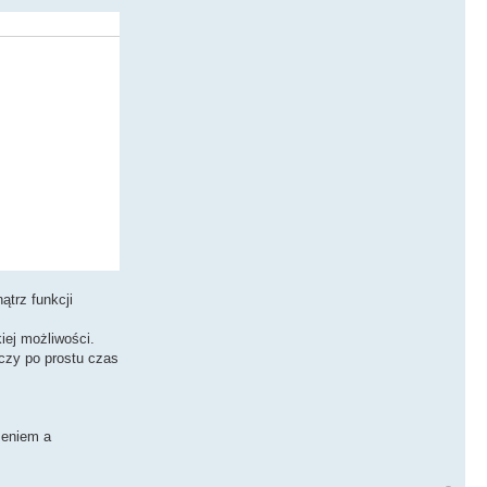
i jak to
ątrz funkcji
.
iej możliwości.
 czy po prostu czas
zeniem a