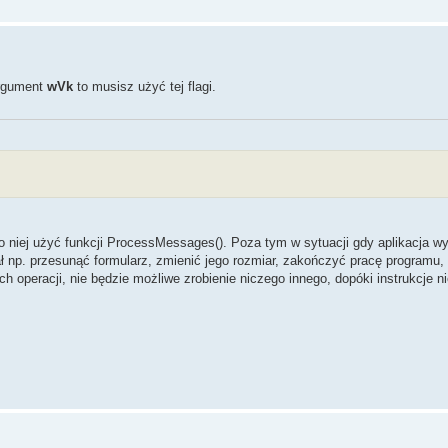
argument
wVk
to musisz użyć tej flagi.
po niej użyć funkcji ProcessMessages(). Poza tym w sytuacji gdy aplikacja wy
ał np. przesunąć formularz, zmienić jego rozmiar, zakończyć pracę programu, 
 operacji, nie będzie możliwe zrobienie niczego innego, dopóki instrukcje n