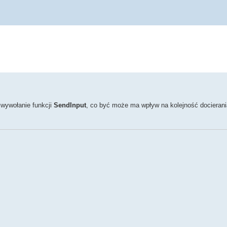
e wywołanie funkcji
SendInput
, co być może ma wpływ na kolejność docieran