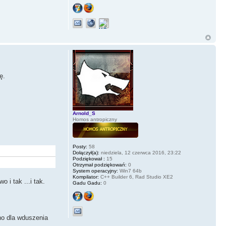
ę.
Arnold_S
Homos antropiczny
Posty:
58
Dołączył(a):
niedziela, 12 czerwca 2016, 23:22
Podziękował :
15
Otrzymał podziękowań:
0
System operacyjny:
Win7 64b
Kompilator:
C++ Builder 6, Rad Studio XE2
 tak ...i tak.
Gadu Gadu:
0
dno dla wduszenia