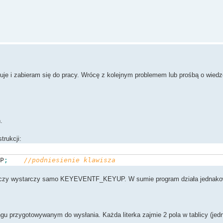
je i zabieram się do pracy. Wrócę z kolejnym problemem lub prośbą o wiedz
.
trukcji:
P
;
//podniesienie klawisza
zy wystarczy samo KEYEVENTF_KEYUP. W sumie program działa jednakowo i
tringu przygotowywanym do wysłania. Każda literka zajmie 2 pola w tablicy (je