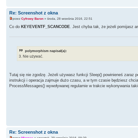
Re: Screenshot z okna
przez
Cyfrowy Baron
» środa, 28 września 2016, 22:51
Co do
KEYEVENTF_SCANCODE
. Jest chyba tak, że jeżeli pomijasz 
polymorphism napisał(a):
3. Nie używać.
Tutaj się nie zgodzę. Jeżeli używasz funkcji Sleep() powinieneś zaraz 
instrukcji i operacja zajmuje dużo czasu, a w tym czasie będziesz chci
ProcessMessages() wywoływanej regularnie w trakcie wykonywania takich
Re: Screenshot z okna
przez
Mironas
» czwartek, 29 września 2016, 09:29