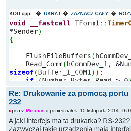
KOD cpp
:
�
UKRYJ
�
ZAZNACZ CAŁY
�
ROZ
void
__fastcall
TForm1
::
Timer
*
Sender
)
{
FlushFileBuffers
(
hCommDev
Read_Comm
(
hCommDev_1,
&
Nu
sizeof
(
Buffer_I_COM1
)
)
;
if
(
Number_Bytes_Read
>
0
{
Re: Drukowanie za pomocą portu
String s
=
Buffer_I_COM
232
//s = s.SubString(1, 
przez
Mironas
» poniedziałek, 10 listopada 2014, 16:
Memo1
-
>
Lines
-
>
Add
(
Buf
A jaki interfejs ma ta drukarka? RS-232?
}
Zazwyczaj takie urządzenia mają interfej
Sleep
(
50
)
;