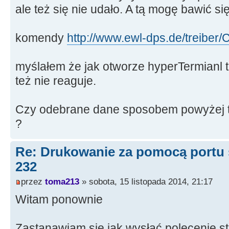
ale też się nie udało. A tą mogę bawić si
komendy
http://www.ewl-dps.de/treiber/
myślałem że jak otworze hyperTermianl 
też nie reaguje.
Czy odebrane dane sposobem powyżej t
?
Re: Drukowanie za pomocą portu
232
przez
toma213
» sobota, 15 listopada 2014, 21:17
Witam ponownie
Zastanawiam się jak wysłać polecenie st