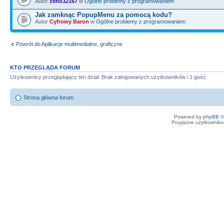
Autor
zeno32167
w
Ogólne problemy z programowaniem
Jak zamknąc PopupMenu za pomocą kodu?
Autor
Cyfrowy Baron
w
Ogólne problemy z programowaniem
Powrót do Aplikacje multimedialne, graficzne
KTO PRZEGLĄDA FORUM
Użytkownicy przeglądający ten dział: Brak zalogowanych użytkowników i 1 gość
Strona główna forum
Powered by
phpBB
©
Przyjazne użytkowniko