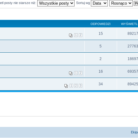
tl posty nie starsze niż:
Sortuj wg
ODPOWIEDZI
WYŚWIET
15
8921
1
2
5
2776
2
1869
16
6935
1
2
34
8942
1
2
3
Ekip