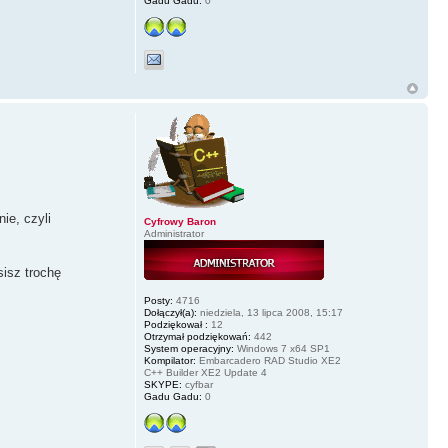
Gadu Gadu:
0
ie, czyli
Cyfrowy Baron
Administrator
sisz trochę
Posty:
4716
Dołączył(a):
niedziela, 13 lipca 2008, 15:17
Podziękował :
12
Otrzymał podziękowań:
442
System operacyjny:
Windows 7 x64 SP1
Kompilator:
Embarcadero RAD Studio XE2
C++ Builder XE2 Update 4
SKYPE:
cyfbar
Gadu Gadu:
0