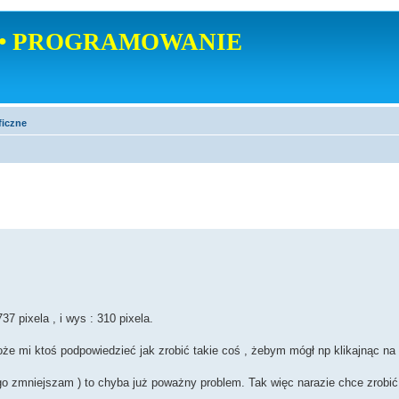
• PROGRAMOWANIE
ficzne
 pixela , i wys : 310 pixela.
 mi ktoś podpowiedzieć jak zrobić takie coś , żebym mógł np klikajnąc na
go zmniejszam ) to chyba już poważny problem. Tak więc narazie chce zrobi