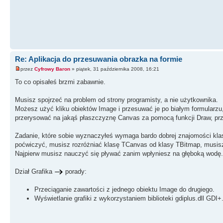
Re: Aplikacja do przesuwania obrazka na formie
przez
Cyfrowy Baron
» piątek, 31 października 2008, 16:21
To co opisałeś brzmi zabawnie.
Musisz spojrzeć na problem od strony programisty, a nie użytkownika.
Możesz użyć kliku obiektów Image i przesuwać je po białym formularzu,
przerysować na jakąś płaszczyznę Canvas za pomocą funkcji Draw, prze
Zadanie, które sobie wyznaczyłeś wymaga bardo dobrej znajomości klas
poćwiczyć, musisz rozróżniać klasę TCanvas od klasy TBitmap, musisz wi
Najpierw musisz nauczyć się pływać zanim wpłyniesz na głęboką wodę.
Dział Grafika
porady:
Przeciąganie zawartości z jednego obiektu Image do drugiego.
Wyświetlanie grafiki z wykorzystaniem biblioteki gdiplus.dll GDI+