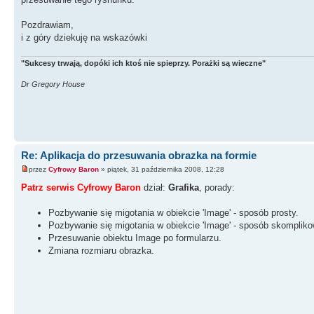
Pozdrawiam,
i z góry dziekuję na wskazówki
"Sukcesy trwają, dopóki ich ktoś nie spieprzy. Porażki są wieczne"
Dr Gregory House
Re: Aplikacja do przesuwania obrazka na formie
przez
Cyfrowy Baron
» piątek, 31 października 2008, 12:28
Patrz serwis Cyfrowy Baron
dział:
Grafika
, porady:
Pozbywanie się migotania w obiekcie 'Image' - sposób prosty.
Pozbywanie się migotania w obiekcie 'Image' - sposób skomplik
Przesuwanie obiektu Image po formularzu.
Zmiana rozmiaru obrazka.