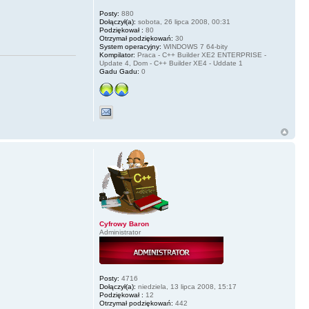
Posty:
880
Dołączył(a):
sobota, 26 lipca 2008, 00:31
Podziękował :
80
Otrzymał podziękowań:
30
System operacyjny:
WINDOWS 7 64-bity
Kompilator:
Praca - C++ Builder XE2 ENTERPRISE -
Update 4, Dom - C++ Builder XE4 - Uddate 1
Gadu Gadu:
0
Cyfrowy Baron
Administrator
Posty:
4716
Dołączył(a):
niedziela, 13 lipca 2008, 15:17
Podziękował :
12
Otrzymał podziękowań:
442