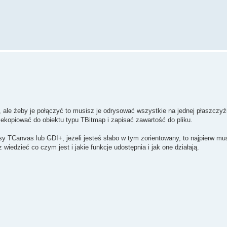
 ale żeby je połączyć to musisz je odrysować wszystkie na jednej płaszczyźn
kopiować do obiektu typu TBitmap i zapisać zawartość do pliku.
y TCanvas lub GDI+, jeżeli jesteś słabo w tym zorientowany, to najpierw mu
edzieć co czym jest i jakie funkcje udostępnia i jak one działają.
.