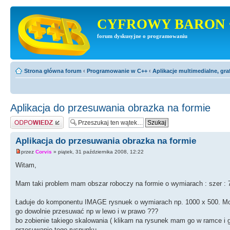
CYFROWY BARON 
forum dyskusyjne o programowaniu
Strona główna forum
‹
Programowanie w C++
‹
Aplikacje multimedialne, gra
Aplikacja do przesuwania obrazka na formie
Odpowiedz
Aplikacja do przesuwania obrazka na formie
przez
Corvis
» piątek, 31 października 2008, 12:22
Witam,
Mam taki problem mam obszar roboczy na formie o wymiarach : szer : 737
Ładuje do komponentu IMAGE rysnuek o wymiarach np. 1000 x 500. Może
go dowolnie przesuwać np w lewo i w prawo ???
bo zobienie takiego skalowania ( klikam na rysunek mam go w ramce i 
przesuwanie tego rysnunku.