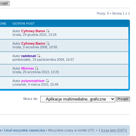
Posty: 5 • Strona
1
z
1
LONE
OSTATNI POST
Autor
Cyfrowy Baron
7
środa, 29 grudnia 2010, 13:26
Autor
Cyfrowy Baron
3
środa, 3 września 2008, 19:58
Autor
radeknati
7
poniedziałek, 19 października 2009, 16:57
Autor
Mironas
7
środa, 25 września 2013, 13:25
Autor
polymorphism
5
czwartek, 4 marca 2010, 15:49
Skocz do:
a
•
Usuń wszystkie ciasteczka
• Wszystkie czasy w strefie UTC + 1 [
czas letni (DST)
]