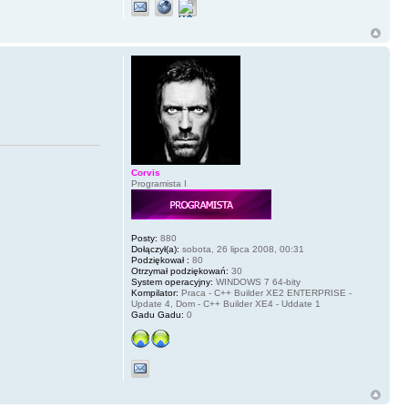
Corvis
Programista I
Posty:
880
Dołączył(a):
sobota, 26 lipca 2008, 00:31
Podziękował :
80
Otrzymał podziękowań:
30
System operacyjny:
WINDOWS 7 64-bity
Kompilator:
Praca - C++ Builder XE2 ENTERPRISE -
Update 4, Dom - C++ Builder XE4 - Uddate 1
Gadu Gadu:
0