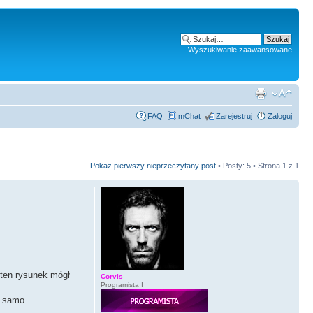
Wyszukiwanie zaawansowane
FAQ
mChat
Zarejestruj
Zaloguj
Pokaż pierwszy nieprzeczytany post
• Posty: 5 • Strona
1
z
1
 ten rysunek mógł
Corvis
Programista I
ć samo