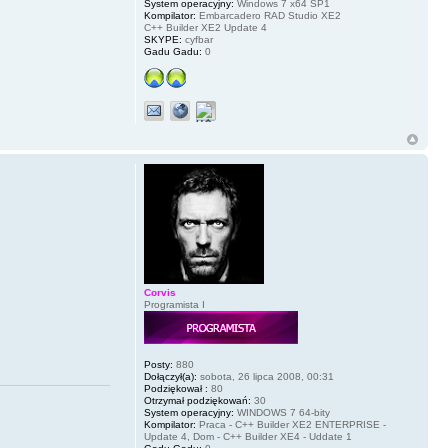
System operacyjny:
Windows 7 x64 SP1
Kompilator:
Embarcadero RAD Studio XE2
C++ Builder XE2 Update 4
SKYPE:
cyfbar
Gadu Gadu:
0
Corvis
Programista I
Posty:
880
Dołączył(a):
sobota, 26 lipca 2008, 00:31
Podziękował :
80
Otrzymał podziękowań:
30
System operacyjny:
WINDOWS 7 64-bity
Kompilator:
Praca - C++ Builder XE2 ENTERPRISE -
Update 4, Dom - C++ Builder XE4 - Uddate 1