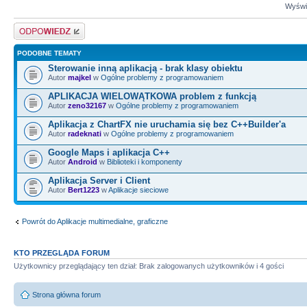
Wyświe
Odpowiedz
PODOBNE TEMATY
Sterowanie inną aplikacją - brak klasy obiektu
Autor
majkel
w
Ogólne problemy z programowaniem
APLIKACJA WIELOWĄTKOWA problem z funkcją
Autor
zeno32167
w
Ogólne problemy z programowaniem
Aplikacja z ChartFX nie uruchamia się bez C++Builder'a
Autor
radeknati
w
Ogólne problemy z programowaniem
Google Maps i aplikacja C++
Autor
Android
w
Biblioteki i komponenty
Aplikacja Server i Client
Autor
Bert1223
w
Aplikacje sieciowe
Powrót do Aplikacje multimedialne, graficzne
KTO PRZEGLĄDA FORUM
Użytkownicy przeglądający ten dział: Brak zalogowanych użytkowników i 4 gości
Strona główna forum