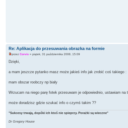
Re: Aplikacja do przesuwania obrazka na formie
przez
Corvis
» piątek, 31 października 2008, 15:09
Dzięki,
a mam jeszcze pytanko masz może jakieś info jak zrobić coś takiego :
mam obszar roobczy np biały
Wrzucam na niego parę fotek przesuwam je odpowiednio, ustawiam na tym
może doradzisz gdzie szukać info o czymś takim ??
"Sukcesy trwają, dopóki ich ktoś nie spieprzy. Porażki są wieczne"
Dr Gregory House