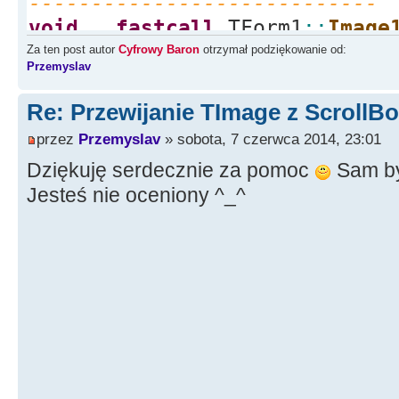
----------------------------
void
__fastcall
TForm1
::
Image
*
Sender, TMouseButton Button,
Za ten post autor
Cyfrowy Baron
otrzymał podziękowanie od:
Przemyslav
int
X,
int
{
Re: Przewijanie TImage z ScrollB
iX
=
X
;
przez
Przemyslav
» sobota, 7 czerwca 2014, 23:01
iY
=
Y
;
Dziękuję serdecznie za pomoc
Sam by
bMove
=
true
;
Jesteś nie oceniony ^_^
}
//---------------------------
----------------------------
void
__fastcall
TForm1
::
Image
*
Sender, TShiftState Shift,
i
int
Y
)
{
if
(
!
bMove
)
return
;