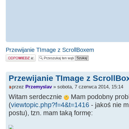
Przewijanie TImage z ScrollBoxem
Odpowiedz
Przewijanie TImage z ScrollB
przez
Przemyslav
» sobota, 7 czerwca 2014, 15:14
Witam serdecznie
Mam podobny probl
(
viewtopic.php?f=4&t=1416
- jakoś nie
postu), tzn. mam taką formę: