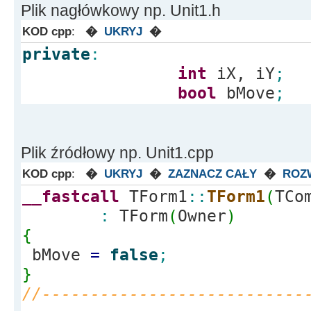
Plik nagłówkowy np. Unit1.h
KOD cpp
:
�
UKRYJ
�
private
:
int
iX, iY
;
bool
bMove
;
Plik źródłowy np. Unit1.cpp
KOD cpp
:
�
UKRYJ
�
ZAZNACZ CAŁY
�
ROZ
__fastcall
TForm1
::
TForm1
(
TCo
:
TForm
(
Owner
)
{
bMove
=
false
;
}
//---------------------------