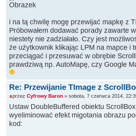
i na tą chwilę mogę przewijać mapkę z T
Próbowałem dodawać porady zawarte w 
niestety nie zadziałało. Czy jest możliwo
że użytkownik klikając LPM na mapce i t
przeciągać i przesuwać w obrębie Scrol
prawdziwą np. AutoMapę, czy Google M
Re: Przewijanie TImage z ScrollB
przez
Cyfrowy Baron
» sobota, 7 czerwca 2014, 22:3
Ustaw DoubleBuffered obiektu ScrollBox 
wyeliminować efekt migotania obrazu po
kod: