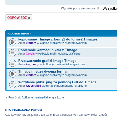
ScrollBox1
-
>
HorzScrollBar
-
>
P
Wyświetl posty nie starsze niż:
ScrollBox1
-
>
HorzScrollBar
-
>
Po
Odpowiedz
ScrollBox1
-
>
VertScrollBar
-
>
P
ScrollBox1
-
>
VertScrollBar
-
>
Po
PODOBNE TEMATY
}
kopiowanie TImage z formy1 do formy2 Timage2
Autor
xredom
w
Ogólne problemy z programowaniem
//---------------------------
Pobieranie wartości pixela z TImage
----------------------------
Autor
Corvis
w
Aplikacje multimedialne, graficzne
void
__fastcall
TForm1
::
Image
Przetwarzanie grafiki Image TImage
Autor
kwgrkwgr
w
Aplikacje multimedialne, graficzne
*
Sender, TMouseButton Button,
TImage między dwoma formami
int
X,
int
Y
)
Autor
xredom
w
Ogólne problemy z programowaniem
{
Wczytanie pliku .png za pomocą GDI do TImage
Autor
Krzysiu555
w
Aplikacje multimedialne, graficzne
bMove
=
false
;
}
Powrót do Aplikacje multimedialne, graficzne
KTO PRZEGLĄDA FORUM
Użytkownicy przeglądający ten dział: Brak zalogowanych użytkowników i 2 gości