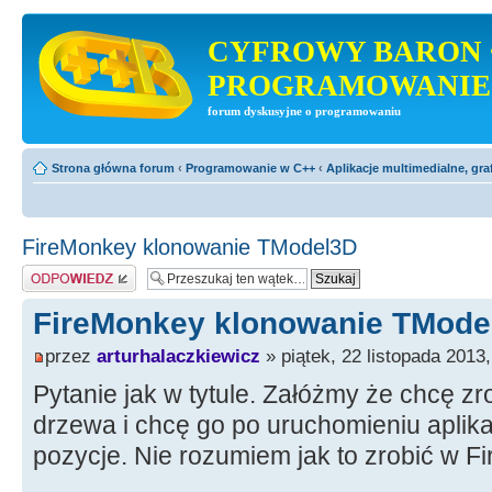
CYFROWY BARON 
PROGRAMOWANIE
forum dyskusyjne o programowaniu
Strona główna forum
‹
Programowanie w C++
‹
Aplikacje multimedialne, gra
FireMonkey klonowanie TModel3D
Odpowiedz
FireMonkey klonowanie TMode
przez
arturhalaczkiewicz
» piątek, 22 listopada 2013,
Pytanie jak w tytule. Załóżmy że chcę zr
drzewa i chcę go po uruchomieniu aplik
pozycje. Nie rozumiem jak to zrobić w 