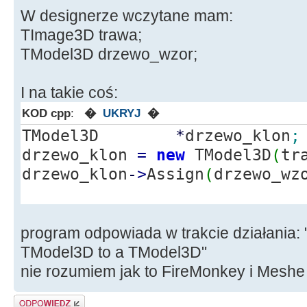
W designerze wczytane mam:
TImage3D trawa;
TModel3D drzewo_wzor;
I na takie coś:
KOD cpp
:
�
UKRYJ
�
TModel3D
*
drzewo_klon
;
drzewo_klon
=
new
TModel3D
(
tr
drzewo_klon
-
>
Assign
(
drzewo_wz
program odpowiada w trakcie działania:
TModel3D to a TModel3D"
nie rozumiem jak to FireMonkey i Meshe 
Odpowiedz