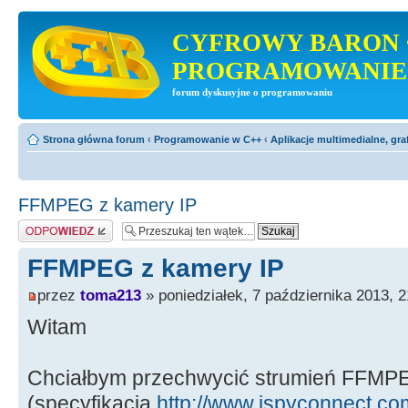
CYFROWY BARON 
PROGRAMOWANIE
forum dyskusyjne o programowaniu
Strona główna forum
‹
Programowanie w C++
‹
Aplikacje multimedialne, gra
FFMPEG z kamery IP
Odpowiedz
FFMPEG z kamery IP
przez
toma213
» poniedziałek, 7 października 2013, 2
Witam
Chciałbym przechwycić strumień FFMPE
(specyfikacja
http://www.ispyconnect.