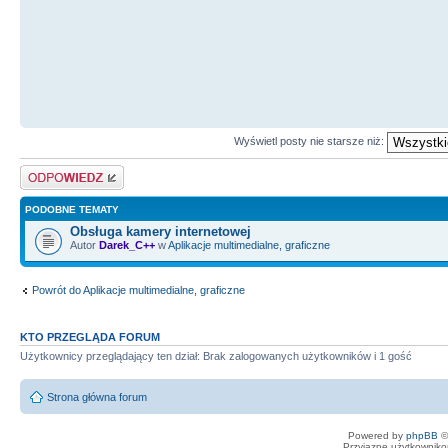
Wyświetl posty nie starsze niż:
Odpowiedz
PODOBNE TEMATY
Obsługa kamery internetowej
Autor
Darek_C++
w
Aplikacje multimedialne, graficzne
Powrót do Aplikacje multimedialne, graficzne
KTO PRZEGLĄDA FORUM
Użytkownicy przeglądający ten dział: Brak zalogowanych użytkowników i 1 gość
Strona główna forum
Powered by
phpBB
©
Przyjazne użytkowniko