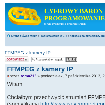
CYFROWY BARON 
PROGRAMOWANIE
forum dyskusyjne o programowaniu
Strona główna forum
‹
Programowanie w C++
‹
Aplikacje multimedialne, gra
FFMPEG z kamery IP
Odpowiedz
FFMPEG z kamery IP
przez
toma213
» poniedziałek, 7 października 2013, 2
Witam
Chciałbym przechwycić strumień FFMPE
(specyfikacja
http://www.ispyconnect.