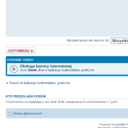
Wyświetl posty nie starsze niż:
Odpowiedz
PODOBNE TEMATY
Obsługa kamery internetowej
Autor
Darek_C++
w
Aplikacje multimedialne, graficzne
Powrót do Aplikacje multimedialne, graficzne
KTO PRZEGLĄDA FORUM
Użytkownicy przeglądający ten dział: Brak zalogowanych użytkowników i 1 gość
Strona główna forum
Powered by
phpBB
©
Przyjazne użytkowniko