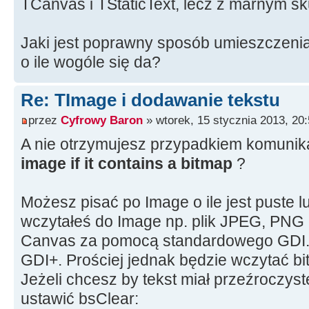
TCanvas i TStaticText, lecz z marnym sk
Jaki jest poprawny sposób umieszczenia
o ile wogóle się da?
Re: TImage i dodawanie tekstu
przez
Cyfrowy Baron
» wtorek, 15 stycznia 2013, 20
A nie otrzymujesz przypadkiem komunik
image if it contains a bitmap
?
Możesz pisać po Image o ile jest puste l
wczytałeś do Image np. plik JPEG, PNG it
Canvas za pomocą standardowego GDI. 
GDI+. Prościej jednak będzie wczytać b
Jeżeli chcesz by tekst miał przeźroczyst
ustawić bsClear: