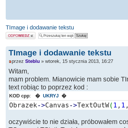
TImage i dodawanie tekstu
Odpowiedz
TImage i dodawanie tekstu
przez
Steblu
» wtorek, 15 stycznia 2013, 16:27
Witam,
mam problem. Mianowicie mam sobie TIm
text robiąc to poprzez kod :
KOD cpp
:
�
UKRYJ
�
Obrazek
-
>
Canvas
-
>
TextOutW
(
1
,
1
oczywiście to nie działa, próbowałem c