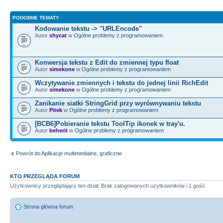
PODOBNE TEMATY
Kodowanie tekstu -> "URLEncode"
Autor
shycat
w
Ogólne problemy z programowaniem
Konwersja tekstu z Edit do zmiennej typu float
Autor
simekone
w
Ogólne problemy z programowaniem
Wczytywanie zmiennych i tekstu do jednej linii RichEdit
Autor
simekone
w
Ogólne problemy z programowaniem
Zanikanie siatki StringGrid przy wyrównywaniu tekstu
Autor
Pitek
w
Ogólne problemy z programowaniem
[BCB6]Pobieranie tekstu ToolTip ikonek w tray'u.
Autor
beherit
w
Ogólne problemy z programowaniem
Powrót do Aplikacje multimedialne, graficzne
KTO PRZEGLĄDA FORUM
Użytkownicy przeglądający ten dział: Brak zalogowanych użytkowników i 1 gość
Strona główna forum