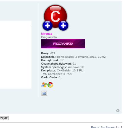
Mironas
Programista I
Posty:
427
Dołączył(a):
poniedziałek, 2 stycznia 2012, 19:02
Podziękował :
17
Otrzymał podziękowań:
61
System operacyjny:
Windows 10
Kompilator:
C++Builder 10.3 Rio
TMS Components Pack
Gadu Gadu:
0
Posty: 6 • Strona
1
z
1