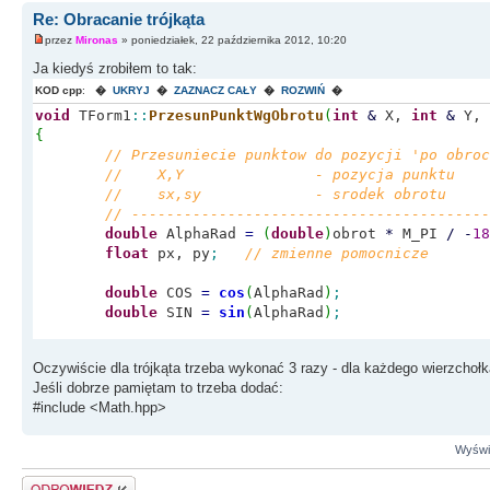
Re: Obracanie trójkąta
przez
Mironas
» poniedziałek, 22 października 2012, 10:20
Ja kiedyś zrobiłem to tak:
KOD cpp
:
�
UKRYJ
�
ZAZNACZ CAŁY
�
ROZWIŃ
�
void
TForm1
::
PrzesunPunktWgObrotu
(
int
&
X,
int
&
Y,
{
// Przesuniecie punktow do pozycji 'po obroc
// X,Y - pozycja punktu
// sx,sy - srodek obrotu
// -----------------------------------------
double
AlphaRad
=
(
double
)
obrot
*
M_PI
/
-
18
float
px, py
;
// zmienne pomocnicze
double
COS
=
cos
(
AlphaRad
)
;
double
SIN
=
sin
(
AlphaRad
)
;
float
FX
=
X
;
Oczywiście dla trójkąta trzeba wykonać 3 razy - dla każdego wierzchołk
float
FY
=
Y
;
Jeśli dobrze pamiętam to trzeba dodać:
#include <Math.hpp>
// przesuniecie srodka obrotu do poczatku uk
FX
=
FX
-
sx
;
FY
=
FY
-
sy
;
Wyświe
Odpowiedz
// obrot o kat Alpha wzgledem srodka obrotu