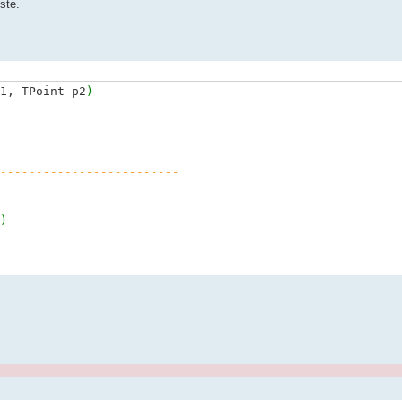
ste.
1, TPoint p2
)
-------------------------
)
 p1.
y
)
)
;