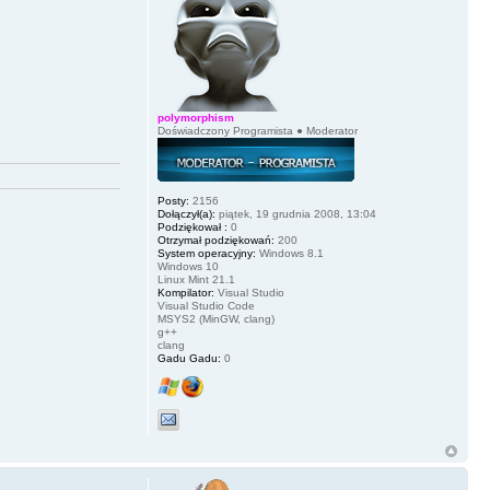
polymorphism
Doświadczony Programista ● Moderator
Posty:
2156
Dołączył(a):
piątek, 19 grudnia 2008, 13:04
Podziękował :
0
Otrzymał podziękowań:
200
System operacyjny:
Windows 8.1
Windows 10
Linux Mint 21.1
Kompilator:
Visual Studio
Visual Studio Code
MSYS2 (MinGW, clang)
g++
clang
Gadu Gadu:
0