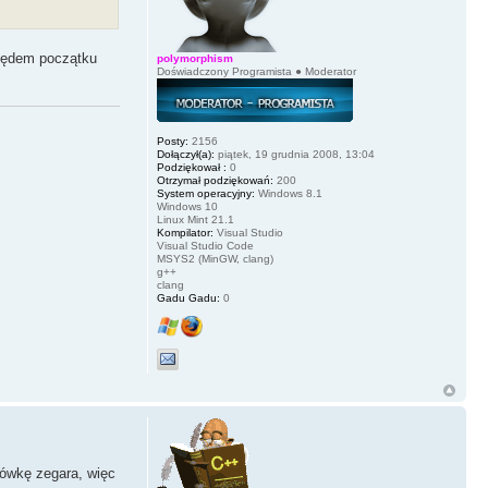
ględem początku
polymorphism
Doświadczony Programista ● Moderator
Posty:
2156
Dołączył(a):
piątek, 19 grudnia 2008, 13:04
Podziękował :
0
Otrzymał podziękowań:
200
System operacyjny:
Windows 8.1
Windows 10
Linux Mint 21.1
Kompilator:
Visual Studio
Visual Studio Code
MSYS2 (MinGW, clang)
g++
clang
Gadu Gadu:
0
zówkę zegara, więc