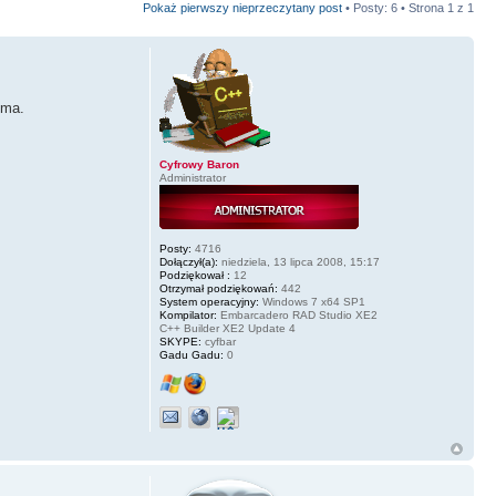
Pokaż pierwszy nieprzeczytany post
• Posty: 6 • Strona
1
z
1
 ma.
Cyfrowy Baron
Administrator
Posty:
4716
Dołączył(a):
niedziela, 13 lipca 2008, 15:17
Podziękował :
12
Otrzymał podziękowań:
442
System operacyjny:
Windows 7 x64 SP1
Kompilator:
Embarcadero RAD Studio XE2
C++ Builder XE2 Update 4
SKYPE:
cyfbar
Gadu Gadu:
0