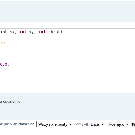
int
sx,
int
sy,
int
obrot
)
ie'
---
0.0
;
a oddzielnie.
ladu wsp czyli o wektor (-XS,-YS)
tl posty nie starsze niż:
Sortuj wg