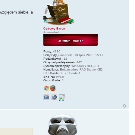
 względem siebie, a
Cyfrowy Baron
Administrator
Posty:
4716
Dołączył(a):
niedziela, 13 lipca 2008, 15:17
Podziękował :
12
Otrzymał podziękowań:
442
System operacyjny:
Windows 7 x64 SP1
Kompilator:
Embarcadero RAD Studio XE2
C++ Builder XE2 Update 4
SKYPE:
cyfbar
Gadu Gadu:
0