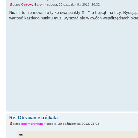
przez
Cyfrowy Baron
» sobota, 20 października 2012, 20:32
Nic mi to nie mówi. To tylko dwa punkty X i Y a trójkąt ma trzy. Rysu
wartość każdego punktu musi wyrażać się w dwóch współrzędnych okreś
Re: Obracanie trójkąta
przez
polymorphism
» sobota, 20 października 2012, 21:03