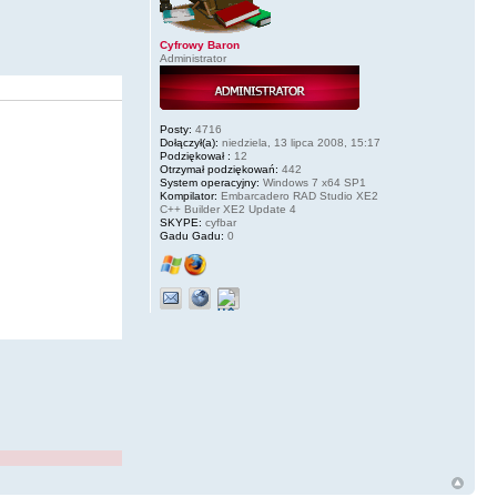
Cyfrowy Baron
Administrator
Posty:
4716
Dołączył(a):
niedziela, 13 lipca 2008, 15:17
Podziękował :
12
Otrzymał podziękowań:
442
System operacyjny:
Windows 7 x64 SP1
Kompilator:
Embarcadero RAD Studio XE2
C++ Builder XE2 Update 4
SKYPE:
cyfbar
Gadu Gadu:
0