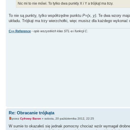
Nic mi to nie mówi. To tylko dwa punkty X i Y a trójkąt ma trzy.
To nie są punkty, tylko współrzędne punktu
P=(x, y)
. Te dwa wzory maj
układu. Trójkąt ma trzy wierzchołki, więc musisz dla każdego wykonać 
C++ Reference
-
opis wszystkich klas STL-a i funkcji C.
Re: Obracanie trójkąta
przez
Cyfrowy Baron
» sobota, 20 października 2012, 22:25
W sumie to okazałeś się jednak pomocny chociaż wzór wymagał drobnej 