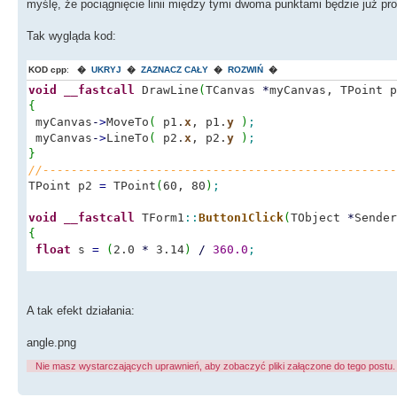
myślę, że pociągnięcie linii między tymi dwoma punktami będzie już pro
Tak wygląda kod:
KOD cpp
:
�
UKRYJ
�
ZAZNACZ CAŁY
�
ROZWIŃ
�
void
__fastcall
DrawLine
(
TCanvas
*
myCanvas, TPoint p
{
myCanvas
-
>
MoveTo
(
p1.
x
, p1.
y
)
;
myCanvas
-
>
LineTo
(
p2.
x
, p2.
y
)
;
}
//--------------------------------------------------
TPoint p2
=
TPoint
(
60, 80
)
;
void
__fastcall
TForm1
::
Button1Click
(
TObject
*
Sender
{
float
s
=
(
2.0
*
3.14
)
/
360.0
;
static
float
k
=
0
;
//kąt
k
+
=
5
;
A tak efekt działania:
int
x
=
p1.
x
+
30
*
cos
(
k
*
s
)
;
angle.png
int
y
=
p1.
y
+
30
*
sin
(
k
*
s
)
;
Nie masz wystarczających uprawnień, aby zobaczyć pliki załączone do tego postu.
DrawLine
(
Image1
-
>
Canvas, TPoint
(
x, y
)
, TPoint
(
p1.
x
,
}