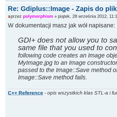
ShowMessage
(
"Błąd"
)
;
/* zmian
Re: Gdiplus::Image - Zapis do pli
tymczasowego na oryginalny */
przez
polymorphism
» piątek, 28 września 2012, 11:
}
W dokumentacji masz jak wół napisane:
GDI+ does not allow you to s
same file that you used to con
following code creates an Image obje
MyImage.jpg to an Image constructor
passed to the Image::Save method of
Image::Save method fails.
C++ Reference
-
opis wszystkich klas STL-a i fu