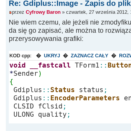
Re: Gdiplus::Image - Zapis do pli
przez
Cyfrowy Baron
» czwartek, 27 września 2012, 
Nie wiem czemu, ale jeżeli nie zmodyfiku
da się go zapisać, ale można to rozwiąz
przerysowywania grafiki:
KOD cpp
:
�
UKRYJ
�
ZAZNACZ CAŁY
�
ROZ
void
__fastcall
TForm1
::
Butto
*
Sender
)
{
Gdiplus
::
Status
status
;
Gdiplus
::
EncoderParameters
en
CLSID fClsid
;
ULONG quality
;