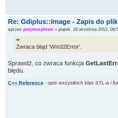
delete
item
;
Re: Gdiplus::Image - Zapis do pli
GetEncoderClsid
(
L
"image/jpeg
przez
polymorphism
» piątek, 28 września 2012, 09:
/* przykład ustawiania stopn
*/
Zwraca błąd 'Win32Error'.
encoderParameters.
Count
=
1
;
encoderParameters.
Parameter
[
Sprawdź, co zwraca funkcja
GetLastEr
Gdiplus
::
EncoderQuality
;
błędu.
encoderParameters.
Parameter
[
Gdiplus
::
EncoderParameterValu
C++ Reference
-
opis wszystkich klas STL-a i fu
encoderParameters.
Parameter
[
1
;
quality
=
100
;
encoderParameters.
Parameter
[
/* koniec przykładu */