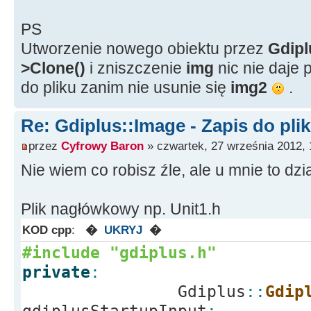
Gdiplus
::
Image
(
plik.
w_str
(
)
)
;
PS
Utworzenie nowego obiektu przez
Gdipl
// tu wykonuję modyfikacje 
>Clone()
i zniszczenie
img
nic nie daje 
do pliku zanim nie usunie się
img2
.
// przepisanie img >> bmp
Gdiplus
::
Bitmap
*
bmp
=
new
G
Re: Gdiplus::Image - Zapis do pli
>
GetWidth
(
)
, img
-
>
GetHeight
(
)
przez
Cyfrowy Baron
» czwartek, 27 września 2012, 
PixelFormat32bppARGB
)
;
Nie wiem co robisz źle, ale u mnie to dzia
GGraphics graf
(
bmp
)
;
graf.
DrawImage
(
img, 0, 0
)
;
Plik nagłówkowy np. Unit1.h
// niszczenie img
KOD cpp
:
�
UKRYJ
�
delete
img
;
#include "gdiplus.h"
private
:
// zapis do pliku
Gdiplus
::
Gdip
GetEncoderClsid
(
L
"image/jpe