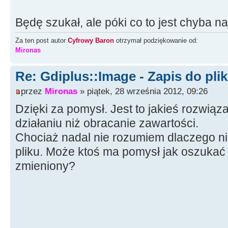
String sFile
=
"c:
\\
plik.jpg
Będę szukał, ale póki co to jest chyba n
String sTemp
=
"c:
\\
~plik.jp
Za ten post autor
Cyfrowy Baron
otrzymał podziękowanie od:
Mironas
if
(
imageFile
==
NULL
&&
FileE
imageFile
=
new
Gdiplus
::
Im
Re: Gdiplus::Image - Zapis do pli
FALSE
)
;
przez
Mironas
» piątek, 28 września 2012, 09:26
Dzięki za pomysł. Jest to jakieś rozwią
AnsiString sKomentarz
=
"Ala
działaniu niż obracanie zawartości.
Gdiplus
::
PropertyItem
*
item
Chociaż nadal nie rozumiem dlaczego n
Gdiplus
::
PropertyItem
(
)
;
pliku. Może ktoś ma pomysł jak oszukać
item
-
>
id
=
PropertyTagExifUse
zmieniony?
item
-
>
length
=
sKomentarz.
Le
length + null_terminator
item
-
>
type
=
PropertyTagType
item
-
>
value
=
sKomentarz.
c_s
imageFile
-
>
SetPropertyItem
(
i