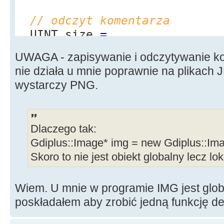
GetEncoderClsid
(
L
"image/png
// odczyt komentarza
UINT size
=
//sFile = "C:\\Plik02.png"
imageFile.
GetPropertyItemSize
inną nazwą
UWAGA - zapisywanie i odczytywanie ko
if
(
size
)
Gdiplus
::
Status
status
=
nie działa u mnie poprawnie na plikach 
{
imageFile.
Save
(
sFile.
c_str
(
)
wystarczy PNG.
Gdiplus
::
PropertyItem
*
it
if
(
status
)
(
Gdiplus
::
PropertyItem
*
)
mallo
Beep
(
)
;
}
Dlaczego tak:
imageFile.
GetPropertyItem
(
Pro
Gdiplus::Image* img = new Gdiplus::Imag
size, item
)
;
Skoro to nie jest obiekt globalny lecz lo
AnsiString sKomentarz
=
(
ShowMessage
(
sKomentarz
)
;
Wiem. U mnie w programie IMG jest globa
free
(
item
)
;
poskładałem aby zrobić jedną funkcję d
}
}