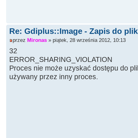
status
=
imageFile
-
>
Save
(
sTe
&
fClsid,
&
encoderParameters
)
;
Re: Gdiplus::Image - Zapis do pli
pliku tymczasowego */
przez
Mironas
» piątek, 28 września 2012, 10:13
32
if
(
status
)
ERROR_SHARING_VIOLATION
{
Proces nie może uzyskać dostępu do pli
Beep
(
)
;
używany przez inny proces.
}
delete
imageFile
;
if
(
!
DeleteFile
(
sFile
)
)
ShowMe
usunąć pliku!"
)
;
/* usuwanie 
*/
if
(
!
RenameFile
(
sTemp, sFile
)