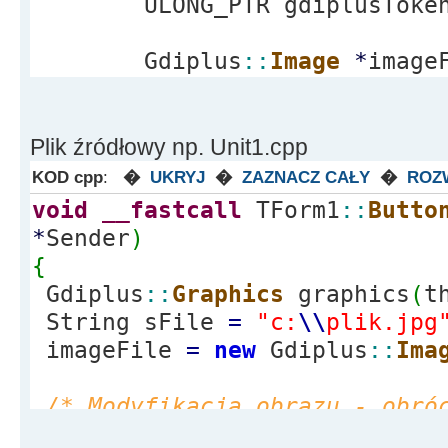
ULONG_PTR gdiplusToke
for
(
unsigned
int
i
=
0
;
i
<
n
Gdiplus
::
Image
*
image
{
if
(
wcscmp
(
imageCodecInfo
[
i
]
==
0
)
Plik źródłowy np. Unit1.cpp
{
*
pClsid
=
imageCodecInfo
[
i
KOD cpp
:
�
UKRYJ
�
ZAZNACZ CAŁY
�
ROZ
delete
[
]
imageCodecInfo
;
void
__fastcall
TForm1
::
Butto
return
i
;
*
Sender
)
}
{
}
Gdiplus
::
Graphics
graphics
(
t
delete
[
]
imageCodecInfo
;
String sFile
=
"c:
\\
plik.jpg
return
-
1
;
imageFile
=
new
Gdiplus
::
Ima
}
//---------------------------
/* Modyfikacja obrazu - obró
----------------------------
imageFile
-