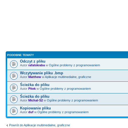
PODOBNE TEMATY
Odczyt z pliku
Autor
rafalskraba
w
Ogólne problemy z programowaniem
Wczytywanie pliku .bmp
Autor
Matthew
w
Aplikacje multimedialne, graficzne
Ścieżka do pliku
Autor
Pitek
w
Ogólne problemy z programowaniem
Ścieżka do pliku
Autor
Michal-S2
w
Ogólne problemy z programowaniem
Kopiowanie pliku
Autor
duf
w
Ogólne problemy z programowaniem
Powrót do Aplikacje multimedialne, graficzne