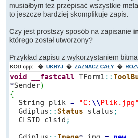
musiałbym też przepisać wszystkie meta
to jeszcze bardziej skomplikuje zapis.
Czy jest prostszy sposób na zapisanie
i
którego został utworzony?
Przykład zapisu z wykorzystaniem bitma
KOD cpp
:
�
UKRYJ
�
ZAZNACZ CAŁY
�
ROZ
void
__fastcall
TForm1
::
ToolB
*
Sender
)
{
String plik
=
"C:
\\
Plik.jpg
Gdiplus
::
Status
status
;
CLSID clsid
;
Gdiplus
::
Image
*
img
=
new