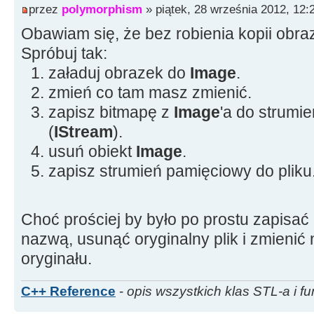
przez
polymorphism
» piątek, 28 września 2012, 12:
Obawiam się, że bez robienia kopii obraz
Spróbuj tak:
załaduj obrazek do
Image
.
zmień co tam masz zmienić.
zapisz bitmapę z
Image
'a do strumi
(
IStream
).
usuń obiekt
Image
.
zapisz strumień pamięciowy do pliku
Choć prościej by było po prostu zapisać
nazwą, usunąć oryginalny plik i zmienić
oryginału.
C++ Reference
-
opis wszystkich klas STL-a i fu