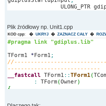
gdiplusStartupInput
;
status
=
bmp
-
>
Save
(
plik.
w_s
ULONG_PTR gdiplus
if
(
status
)
Beep
(
)
;
Plik źródłowy np. Unit1.cpp
delete
bmp
;
KOD cpp
:
�
UKRYJ
�
ZAZNACZ CAŁY
�
ROZ
}
#pragma link "gdiplus.lib"
TForm1
*
Form1
;
//---------------------------
----------------------------
__fastcall
TForm1
::
TForm1
(
TCo
:
TForm
(
Owner
)
{
GdiplusStartup
(
&
gdiplusToken
&
gdiplusStartupInput,
NULL
)
;
Dlaczego tak: