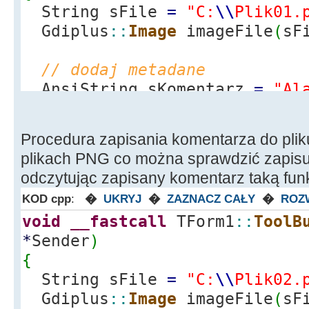
//---------------------------
String sFile
=
"C:
\\
Plik01.
----------------------------
Gdiplus
::
Image
imageFile
(
sF
void
__fastcall
TForm1
::
FormD
*
Sender
)
// dodaj metadane
{
AnsiString sKomentarz
=
"Al
Gdiplus
::
GdiplusShutdown
(
gdi
Gdiplus
::
PropertyItem
*
ite
}
Gdiplus
::
PropertyItem
(
)
;
Procedura zapisania komentarza do plik
item
-
>
id
=
PropertyTagExifUs
plikach PNG co można sprawdzić zapisuj
item
-
>
length
=
sKomentarz.
L
odczytując zapisany komentarz taką fun
// length + null_terminator
KOD cpp
:
�
UKRYJ
�
ZAZNACZ CAŁY
�
ROZ
item
-
>
type
=
PropertyTagTyp
void
__fastcall
TForm1
::
ToolB
item
-
>
value
=
sKomentarz.
c_
*
Sender
)
imageFile.
SetPropertyItem
(
i
{
delete
item
;
String sFile
=
"C:
\\
Plik02.
Gdiplus
::
Image
imageFile
(
sF
CLSID fClsid
;