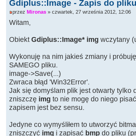
Gdiplus::Image - Zapis do plik
przez
Mironas
» czwartek, 27 września 2012, 12:06
Witam,
Obiekt
Gdiplus::Image* img
wczytany (u
Wykonuję na nim jakieś zmiany i próbuj
SAMEGO pliku.
image->Save(...)
Zwraca błąd 'Win32Error'.
Jak się domyślam plik jest otwarty tylko 
zniszczę
img
to nie mogę do niego pisać
zapisem jest bez sensu.
Jedyne co wymyśliłem to utworzyć bitma
zniszczyć
img
i zapisać
bmp
do pliku (p