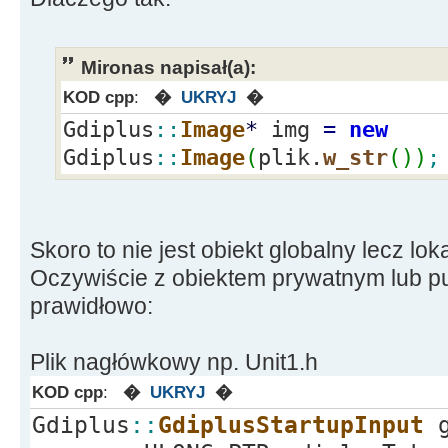
}
//---------------------------
----------------------------
Mironas napisał(a):
int
GetEncoderClsid
(
const
WCH
KOD cpp
:
�
UKRYJ
�
pClsid
)
Gdiplus
::
Image
*
img
=
new
{
Gdiplus
::
Image
(
plik.
w_str
(
)
)
;
unsigned
int
num
=
0
;
unsigned
int
size
=
0
;
Skoro to nie jest obiekt globalny lecz lok
Gdiplus
::
GetImageEncodersSiz
Oczywiście z obiektem prywatnym lub pu
if
(
size
==
0
)
return
-
1
;
prawidłowo:
Gdiplus
::
ImageCodecInfo
*
imag
Plik nagłówkowy np. Unit1.h
Gdiplus
::
ImageCodecInfo
[
size
]
KOD cpp
:
�
UKRYJ
�
Gdiplus
::
GetImageEncoders
(
nu
Gdiplus
::
GdiplusStartupInput
g
imageCodecInfo
)
;