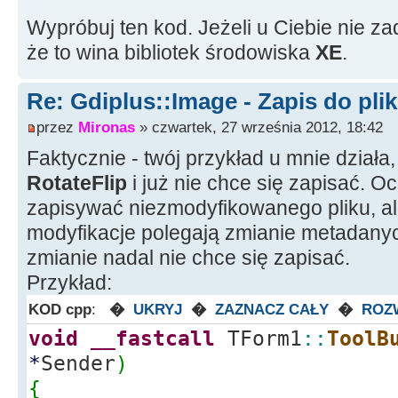
void
__fastcall
TForm1
::
Butto
>
RotateFlip
(
Gdiplus
::
Rotate90
Wypróbuj ten kod. Jeżeli u Ciebie nie za
*
Sender
)
że to wina bibliotek środowiska
XE
.
{
CLSID fClsid
;
Gdiplus
::
Graphics
graphics
(
t
GetEncoderClsid
(
L
"image/jpeg
Re: Gdiplus::Image - Zapis do pli
String sFile
=
"c:
\\
plik.jpg
przez
Mironas
» czwartek, 27 września 2012, 18:42
Gdiplus
::
Image
imageFile
(
sFi
imageFile
-
>
Save
(
sFile.
c_str
(
)
;
Faktycznie - twój przykład u mnie działa
}
RotateFlip
i już nie chce się zapisać. O
/* Modyfikacja obrazu - obró
zapisywać niezmodyfikowanego pliku, a
imageFile.
RotateFlip
(
Gdiplus
modyfikacje polegają zmianie metadanych
zmianie nadal nie chce się zapisać.
CLSID fClsid
;
Przykład:
GetEncoderClsid
(
L
"image/jpeg
KOD cpp
:
�
UKRYJ
�
ZAZNACZ CAŁY
�
ROZ
void
__fastcall
TForm1
::
ToolB
imageFile.
Save
(
sFile.
c_str
(
*
Sender
)
}
{