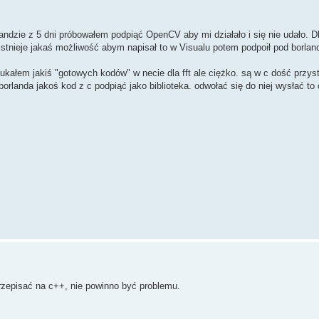
rlandzie z 5 dni próbowałem podpiąć OpenCV aby mi działało i się nie udało. D
tnieje jakaś możliwość abym napisał to w Visualu potem podpoił pod borlan
ałem jakiś "gotowych kodów" w necie dla fft ale ciężko. są w c dość przystę
rlanda jakoś kod z c podpiąć jako biblioteka. odwołać się do niej wysłać to
rzepisać na c++, nie powinno być problemu.