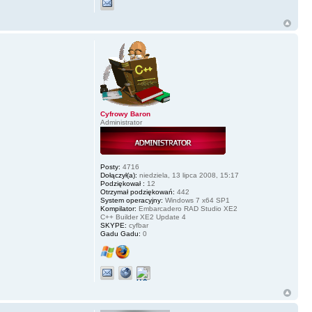
Cyfrowy Baron
Administrator
Posty:
4716
Dołączył(a):
niedziela, 13 lipca 2008, 15:17
Podziękował :
12
Otrzymał podziękowań:
442
System operacyjny:
Windows 7 x64 SP1
Kompilator:
Embarcadero RAD Studio XE2
C++ Builder XE2 Update 4
SKYPE:
cyfbar
Gadu Gadu:
0