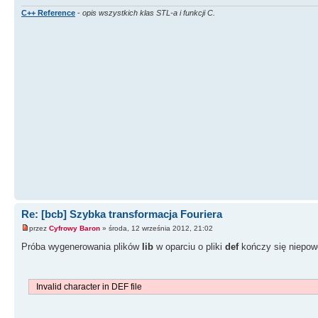
C++ Reference
-
opis wszystkich klas STL-a i funkcji C.
Re: [bcb] Szybka transformacja Fouriera
przez
Cyfrowy Baron
» środa, 12 września 2012, 21:02
Próba wygenerowania plików
lib
w oparciu o pliki
def
kończy się niepo
Invalid character in DEF file