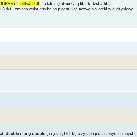
LIBRARY
"
libfftw3-3.dll
"
, udało się utworzyć plik
libfftw3-3.lib
.
3l-3.def - zmiana wpisu trzeba po prostu ująć nazwę biblioteki w cudzysłowy.
oat
,
double
i
long double
(na jedną DLL-kę przypada jedna z wymienionych pr