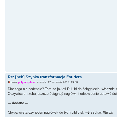
Re: [bcb] Szybka transformacja Fouriera
przez
polymorphism
» środa, 12 września 2012, 19:50
Dlaczego nie podepnie? Tam są jakieś DLL-ki do ściągnięcia, włącznie z
Oczywiście trzeba jeszcze ściągnąć nagłówki i odpowiednio ustawić ści
--- dodane ---
Chyba wystarczy jeden nagłówek do tych bibliotek
szukać
fftw3.h