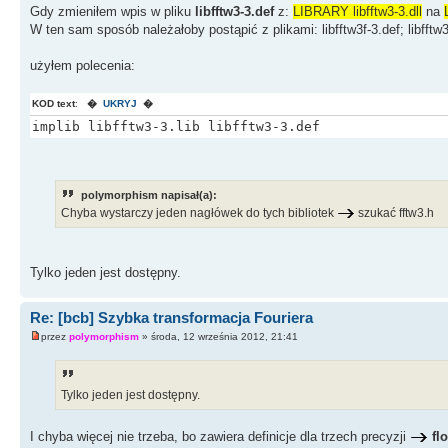
Gdy zmieniłem wpis w pliku
libfftw3-3.def
z:
LIBRARY libfftw3-3.dll
na
W ten sam sposób należałoby postąpić z plikami: libfftw3f-3.def; libfftw
użyłem polecenia:
KOD text
:
�
UKRYJ
�
implib libfftw3-3.lib libfftw3-3.def
polymorphism napisał(a):
Chyba wystarczy jeden nagłówek do tych bibliotek
szukać fftw3.h
Tylko jeden jest dostępny.
Re: [bcb] Szybka transformacja Fouriera
przez
polymorphism
» środa, 12 września 2012, 21:41
Tylko jeden jest dostępny.
I chyba więcej nie trzeba, bo zawiera definicje dla trzech precyzji
fl