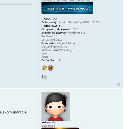
Doświadczony Programista ● Moderator
Posty:
2156
Dołączył(a):
piątek, 19 grudnia 2008, 13:04
Podziękował :
0
Otrzymał podziękowań:
200
System operacyjny:
Windows 8.1
Windows 10
Linux Mint 21.1
Kompilator:
Visual Studio
Visual Studio Code
MSYS2 (MinGW, clang)
g++
clang
Gadu Gadu:
0
le skoro mówicie
kubawodzu
Bladawiec