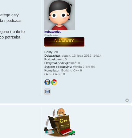
latego cały
da i podczas
pne ( o ile to
kubawodzu
Bladawiec
 co potrzeba
Posty:
28
Dołączył(a):
piątek, 13 lipca 2012, 14:14
Podziękował :
5
Otrzymał podziękowań:
0
System operacyjny:
Winda 7 pro 64
Kompilator:
Borland C++ 6
Gadu Gadu:
0