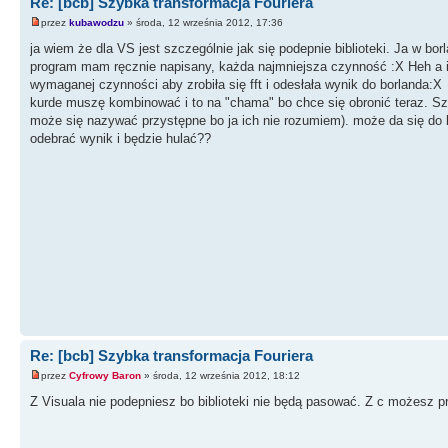
Re: [bcb] Szybka transformacja Fouriera
przez
kubawodzu
» środa, 12 września 2012, 17:36
ja wiem że dla VS jest szczególnie jak się podepnie biblioteki. Ja w bo
program mam ręcznie napisany, każda najmniejsza czynność :X Heh a is
wymaganej czynności aby zrobiła się fft i odesłała wynik do borlanda:X
kurde muszę kombinować i to na "chama" bo chce się obronić teraz. Szuk
może się nazywać przystępne bo ja ich nie rozumiem). może da się do bo
odebrać wynik i będzie hulać??
Re: [bcb] Szybka transformacja Fouriera
przez
Cyfrowy Baron
» środa, 12 września 2012, 18:12
Z Visuala nie podepniesz bo biblioteki nie będą pasować. Z c możesz p