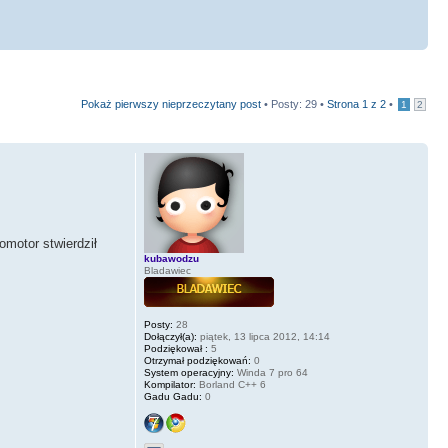
Pokaż pierwszy nieprzeczytany post
• Posty: 29 •
Strona
1
z
2
•
1
2
motor stwierdził
kubawodzu
Bladawiec
Posty:
28
Dołączył(a):
piątek, 13 lipca 2012, 14:14
Podziękował :
5
Otrzymał podziękowań:
0
System operacyjny:
Winda 7 pro 64
Kompilator:
Borland C++ 6
Gadu Gadu:
0