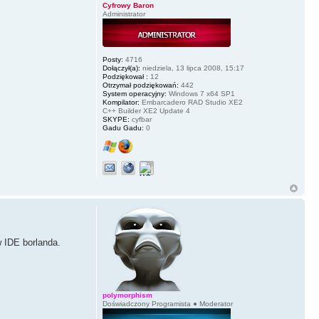
Cyfrowy Baron
Administrator
Posty:
4716
Dołączył(a):
niedziela, 13 lipca 2008, 15:17
Podziękował :
12
Otrzymał podziękowań:
442
System operacyjny:
Windows 7 x64 SP1
Kompilator:
Embarcadero RAD Studio XE2
C++ Builder XE2 Update 4
SKYPE:
cyfbar
Gadu Gadu:
0
w IDE borlanda.
polymorphism
Doświadczony Programista ● Moderator