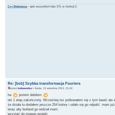
C++ Reference
-
opis wszystkich klas STL-a i funkcji C.
Re: [bcb] Szybka transformacja Fouriera
przez
kubawodzu
» środa, 12 września 2012, 21:42
ha
jestem debilem
oki 1 etap zakończony. Wcześniej tez próbowałem się z tym bawić ale imp
że działa to dodałem jeszcze 254 kolory i udało się go odpalić. mam już 
teraz aby borland go widział mam:
wczytać do mojego projekt