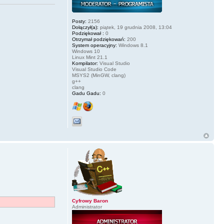
Posty:
2156
Dołączył(a):
piątek, 19 grudnia 2008, 13:04
Podziękował :
0
Otrzymał podziękowań:
200
System operacyjny:
Windows 8.1
Windows 10
Linux Mint 21.1
Kompilator:
Visual Studio
Visual Studio Code
MSYS2 (MinGW, clang)
g++
clang
Gadu Gadu:
0
Cyfrowy Baron
Administrator