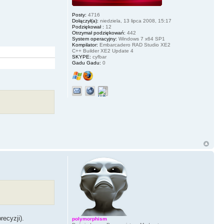
Posty:
4716
Dołączył(a):
niedziela, 13 lipca 2008, 15:17
Podziękował :
12
Otrzymał podziękowań:
442
System operacyjny:
Windows 7 x64 SP1
Kompilator:
Embarcadero RAD Studio XE2
C++ Builder XE2 Update 4
SKYPE:
cyfbar
Gadu Gadu:
0
ecyzji).
polymorphism