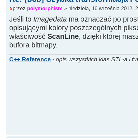
przez
polymorphism
» niedziela, 16 września 2012, 
for
(
i
=
0, k
=
0
;
i
<
h
;
i
++
Jeśli to
Imagedata
ma oznaczać po prost
{
opisującymi kolory poszczególnych pikse
for
(
j
=
0
;
j
<
w
;
j
+
właściwość
ScanLine
, dzięki której ma
{
bufora bitmapy.
in
[
k
]
[
0
]
=
Obraz
-
>
Canvas
-
>
Pixels
[
(
(
Obraz
-
>
Pict
C++ Reference
-
opis wszystkich klas STL-a i fu
>
Pixels
[
i
]
[
j
]
+
i
*
Obraz
-
>
P
>
Width
)
)
]
[
j
]
;
// <----
in
[
k
]
[
1
]
=
0.
;
ProgressB
i
;
}
}
ProgressBar1
-
>
Posit
fftw_execute
(
plan_f
)
;