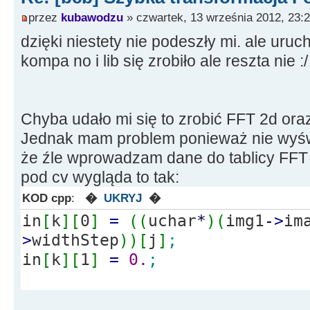
przez
kubawodzu
» czwartek, 13 września 2012, 23:
dzięki niestety nie podeszły mi. ale ur
kompa no i lib się zrobiło ale reszta nie :/
Chyba udało mi się to zrobić FFT 2d oraz
Jednak mam problem ponieważ nie wyświ
że źle wprowadzam dane do tablicy FFT
pod cv wygląda to tak:
KOD cpp
:
�
UKRYJ
�
in
[
k
]
[
0
]
=
(
(
uchar
*
)
(
img1
-
>
im
>
widthStep
)
)
[
j
]
;
in
[
k
]
[
1
]
=
0.
;