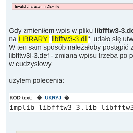
Invalid character in DEF file
Gdy zmieniłem wpis w pliku
libfftw3-3.d
na
LIBRARY
"
libfftw3-3.dll
"
, udało się ut
W ten sam sposób należałoby postąpić z p
libfftw3l-3.def - zmiana wpisu trzeba po 
w cudzysłowy.
użyłem polecenia:
KOD text
:
�
UKRYJ
�
implib libfftw3-3.lib libfftw