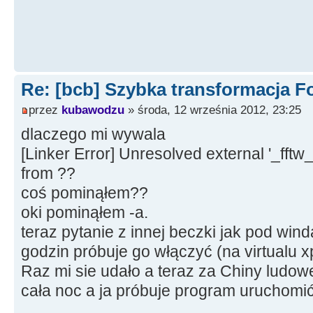
Re: [bcb] Szybka transformacja F
przez
kubawodzu
» środa, 12 września 2012, 23:25
dlaczego mi wywala
[Linker Error] Unresolved external '_fftw
from ??
coś pominąłem??
oki pominąłem -a.
teraz pytanie z innej beczki jak pod wind
godzin próbuje go włączyć (na virtualu xp
Raz mi sie udało a teraz za Chiny ludowe
cała noc a ja próbuje program uruchomić