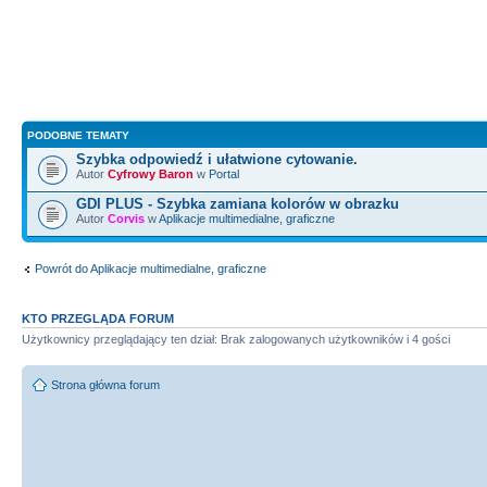
fftw_destroy_plan
(
plan_i
)
;
fftw_free
(
in
)
;
fftw_free
(
dft
)
;
}
}
PODOBNE TEMATY
LowPass
(
fftw_complex
*
outp,
i
Szybka odpowiedź i ułatwione cytowanie.
height,
int
spacing
)
Autor
Cyfrowy Baron
w
Portal
{
GDI PLUS - Szybka zamiana kolorów w obrazku
Autor
Corvis
w
Aplikacje multimedialne, graficzne
Powrót do Aplikacje multimedialne, graficzne
int
w,h
;
KTO PRZEGLĄDA FORUM
float
fh,fw,f
;
Użytkownicy przeglądający ten dział: Brak zalogowanych użytkowników i 4 gości
float
invcutx
=
1.0
/
(
2.
Strona główna forum
(
spacing
)
*
outwidth
)
;
float
invcuty
=
1.0
/
(
2.
(
spacing
)
*
height
)
;