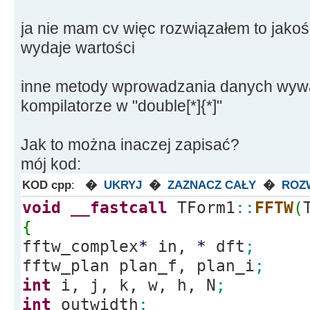
ja nie mam cv więc rozwiązałem to jakoś 
wydaje wartości
inne metody wprowadzania danych wywa
kompilatorze w "double[*]{*]"
Jak to można inaczej zapisać?
mój kod:
KOD cpp
:
�
UKRYJ
�
ZAZNACZ CAŁY
�
ROZ
void
__fastcall
TForm1
::
FFTW
(
{
fftw_complex
*
in,
*
dft
;
fftw_plan plan_f, plan_i
;
int
i, j, k, w, h, N
;
int
outwidth
;