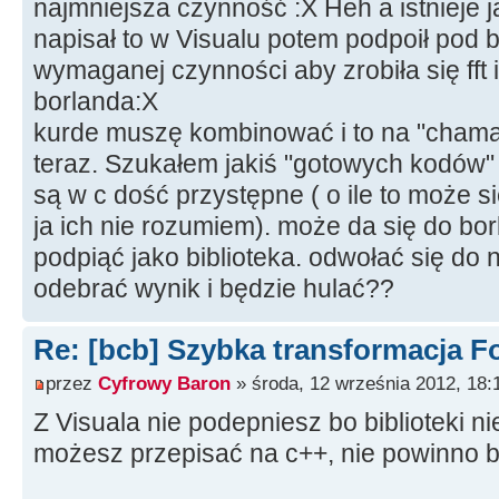
najmniejsza czynność :X Heh a istnieje
napisał to w Visualu potem podpoił pod 
wymaganej czynności aby zrobiła się fft 
borlanda:X
kurde muszę kombinować i to na "chama"
teraz. Szukałem jakiś "gotowych kodów" w
są w c dość przystępne ( o ile to może 
ja ich nie rozumiem). może da się do bor
podpiąć jako biblioteka. odwołać się do 
odebrać wynik i będzie hulać??
Re: [bcb] Szybka transformacja F
przez
Cyfrowy Baron
» środa, 12 września 2012, 18:
Z Visuala nie podepniesz bo biblioteki n
możesz przepisać na c++, nie powinno 