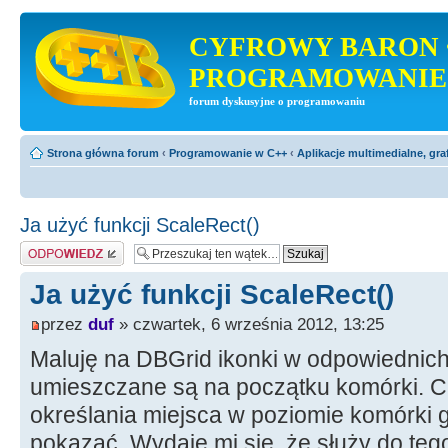
CYFROWY BARON 
PROGRAMOWANIE
forum dyskusyjne o programowaniu
Strona główna forum
‹
Programowanie w C++
‹
Aplikacje multimedialne, gra
Ja użyć funkcji ScaleRect()
Odpowiedz
Ja użyć funkcji ScaleRect()
przez
duf
» czwartek, 6 września 2012, 13:25
Maluję na DBGrid ikonki w odpowiednic
umieszczane są na początku komórki. 
określania miejsca w poziomie komórki 
pokazać. Wydaje mi się, że służy do teg