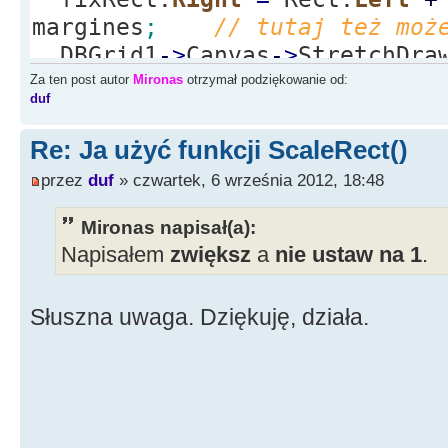
margines
;
// tutaj też moż
DBGrid1
-
>
Canvas
-
>
StretchDra
)
;
Za ten post autor
Mironas
otrzymał podziękowanie od:
duf
Re: Ja użyć funkcji ScaleRect()
przez
duf
» czwartek, 6 września 2012, 18:48
Mironas napisał(a):
Napisałem
zwiększ
a
nie ustaw na 1
.
Słuszna uwaga. Dziękuję, działa.