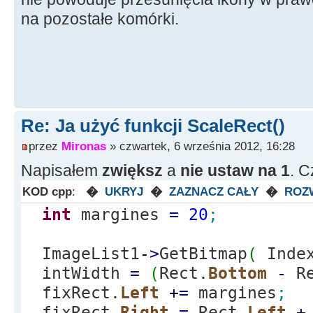
na pozostałe komórki.
Re: Ja użyć funkcji ScaleRect()
przez
Mironas
» czwartek, 6 września 2012, 16:28
Napisałem
zwiększ
a
nie ustaw na 1
. C
KOD cpp
:
�
UKRYJ
�
ZAZNACZ CAŁY
�
ROZ
int
margines
=
20
;
ImageList1
-
>
GetBitmap
(
Inde
intWidth
=
(
Rect.
Bottom
-
Re
fixRect.
Left
+
=
margines
;
fixRect.
Right
=
Rect.
Left
+