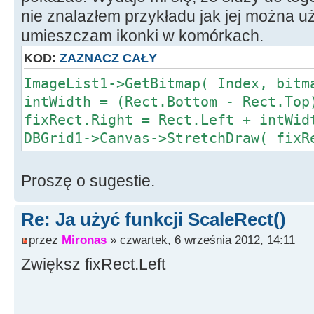
nie znalazłem przykładu jak jej można u
umieszczam ikonki w komórkach.
KOD:
ZAZNACZ CAŁY
ImageList1->GetBitmap( Index, bitm
intWidth = (Rect.Bottom - Rect.Top
fixRect.Right = Rect.Left + intWid
DBGrid1->Canvas->StretchDraw( fix
Proszę o sugestie.
Re: Ja użyć funkcji ScaleRect()
przez
Mironas
» czwartek, 6 września 2012, 14:11
Zwiększ fixRect.Left