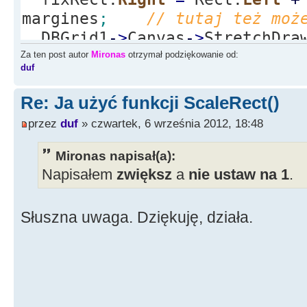
margines
;
// tutaj też moż
DBGrid1
-
>
Canvas
-
>
StretchDra
)
;
Za ten post autor
Mironas
otrzymał podziękowanie od:
duf
Re: Ja użyć funkcji ScaleRect()
przez
duf
» czwartek, 6 września 2012, 18:48
Mironas napisał(a):
Napisałem
zwiększ
a
nie ustaw na 1
.
Słuszna uwaga. Dziękuję, działa.