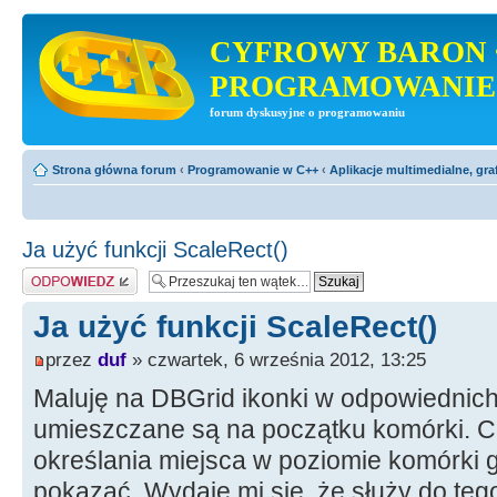
CYFROWY BARON 
PROGRAMOWANIE
forum dyskusyjne o programowaniu
Strona główna forum
‹
Programowanie w C++
‹
Aplikacje multimedialne, gra
Ja użyć funkcji ScaleRect()
Odpowiedz
Ja użyć funkcji ScaleRect()
przez
duf
» czwartek, 6 września 2012, 13:25
Maluję na DBGrid ikonki w odpowiednic
umieszczane są na początku komórki. 
określania miejsca w poziomie komórki 
pokazać. Wydaje mi się, że służy do teg