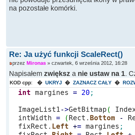
na pozostałe komórki.
Re: Ja użyć funkcji ScaleRect()
przez
Mironas
» czwartek, 6 września 2012, 16:28
Napisałem
zwiększ
a
nie ustaw na 1
. C
KOD cpp
:
�
UKRYJ
�
ZAZNACZ CAŁY
�
ROZ
int
margines
=
20
;
ImageList1
-
>
GetBitmap
(
Inde
intWidth
=
(
Rect.
Bottom
-
Re
fixRect.
Left
+
=
margines
;
fixRect.
Right
=
Rect.
Left
+