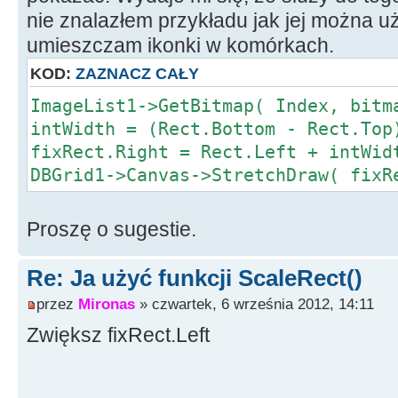
nie znalazłem przykładu jak jej można u
umieszczam ikonki w komórkach.
KOD:
ZAZNACZ CAŁY
ImageList1->GetBitmap( Index, bitm
intWidth = (Rect.Bottom - Rect.Top
fixRect.Right = Rect.Left + intWid
DBGrid1->Canvas->StretchDraw( fix
Proszę o sugestie.
Re: Ja użyć funkcji ScaleRect()
przez
Mironas
» czwartek, 6 września 2012, 14:11
Zwiększ fixRect.Left