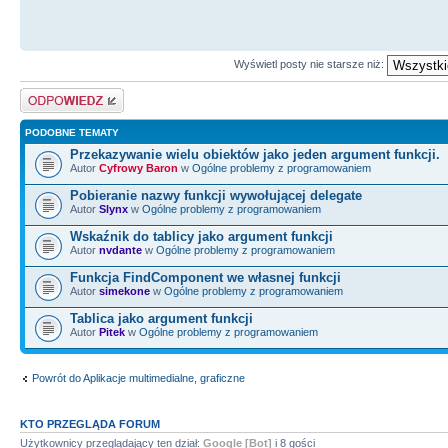
Wyświetl posty nie starsze niż:
Odpowiedz
PODOBNE TEMATY
Przekazywanie wielu obiektów jako jeden argument funkcji.
Autor
Cyfrowy Baron
w
Ogólne problemy z programowaniem
Pobieranie nazwy funkcji wywołującej delegate
Autor
Slynx
w
Ogólne problemy z programowaniem
Wskaźnik do tablicy jako argument funkcji
Autor
nvdante
w
Ogólne problemy z programowaniem
Funkcja FindComponent we własnej funkcji
Autor
simekone
w
Ogólne problemy z programowaniem
Tablica jako argument funkcji
Autor
Pitek
w
Ogólne problemy z programowaniem
Powrót do Aplikacje multimedialne, graficzne
KTO PRZEGLĄDA FORUM
Użytkownicy przeglądający ten dział:
Google [Bot]
i 8 gości