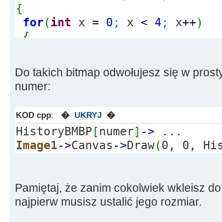
{
for
(
int
x
=
0
;
x
<
4
;
x
++
)
{
HistoryBMP
[
x
]
=
new
Graphi
}
Do takich bitmap odwołujesz się w prost
}
numer:
KOD cpp
:
�
UKRYJ
�
HistoryBMBP
[
numer
]
-
>
...
Image1
-
>
Canvas
-
>
Draw
(
0, 0, Hi
Pamiętaj, że zanim cokolwiek wkleisz do
najpierw musisz ustalić jego rozmiar.