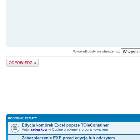
StatusBar1
-
>
Panels
-
>
I
Format
(
"Current: (%d, %d)"
, t
}
//---------------------------
----------------------------
void
__fastcall
TForm1
::
DrawS
Wyświetl posty nie starsze niż:
TPoint BottomRight, TPenMode 
Odpowiedz
Image1
-
>
Canvas
-
>
Pen
-
>
switch
(
DrawingTool
)
{
case
dtLine
:
{
HistoryB
PODOBNE TEMATY
Edycja komórek Excel poprze TOleContainer
>
MoveTo
(
TopLeft.
x
, TopLeft.
y
)
Autor
sebaskow
w
Ogólne problemy z programowaniem
HistoryB
Zabezpieczenie EXE przed edycją lub odczytem