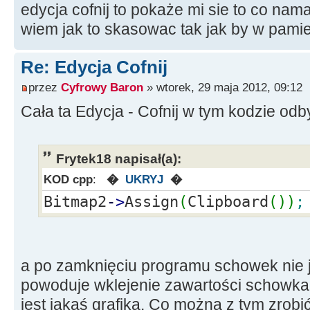
edycja cofnij to pokaże mi sie to co nam
delete
Bitm
wiem jak to skasowac tak jak by w pamie
}
}
Re: Edycja Cofnij
}
przez
Cyfrowy Baron
» wtorek, 29 maja 2012, 09:12
Cała ta Edycja - Cofnij w tym kodzie od
Frytek18 napisał(a):
KOD cpp
:
�
UKRYJ
�
Bitmap2
-
>
Assign
(
Clipboard
(
)
)
;
a po zamknięciu programu schowek nie j
powoduje wklejenie zawartości schowka
jest jakaś grafika. Co można z tym zrob