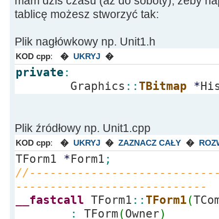
mam dziś czasu (aż do soboty), żeby nap
tablicę możesz stworzyć tak:
Plik nagłówkowy np. Unit1.h
KOD cpp
:
�
UKRYJ
�
private
:
Graphics
::
TBitmap
*
Hi
Plik źródłowy np. Unit1.cpp
KOD cpp
:
�
UKRYJ
�
ZAZNACZ CAŁY
�
ROZ
TForm1
*
Form1
;
//---------------------------
----------------------------
__fastcall
TForm1
::
TForm1
(
TCo
:
TForm
(
Owner
)