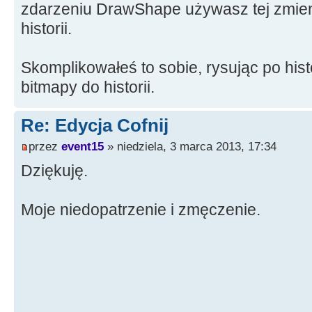
zdarzeniu DrawShape używasz tej zmien
Image1
-
>
Canvas
-
>
Brush
historii.
SpinEdit1
-
>
Value
=
Ima
>
Width
;
Skomplikowałeś to sobie, rysując po hist
DoubleBuffered
=
true
bitmapy do historii.
for
(
i
=
0
;
i
<
4
;
i
++
{
Re: Edycja Cofnij
HistoryBMP
[
i
]
Graphics
przez
event15
::
» niedziela, 3 marca 2013, 17:34
TBitmap
;
HistoryBMP
[
i
]
Dziękuję.
>
Image1
-
>
Picture
-
>
Width
;
HistoryBMP
[
i
]
Moje niedopatrzenie i zmęczenie.
>
Image1
-
>
Picture
-
>
Height
;
}
i
=
0
;
}
//---------------------------