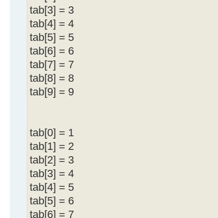
// przesuwamy komórki
Format
(
"Origin: (%d, %d)"
, te
tab[3] = 3
for(i = pozycja; i <= ile - 2; i
}
tab[4] = 4
1];
//---------------------------
tab[5] = 5
// na ostatniej pozycji umieszczam
----------------------------
tab[6] = 6
aktualną bitmape
void
__fastcall
TForm1
::
Image
tab[7] = 7
tab[ile - 1] = 0;
*
Sender, TMouseButton Button,
// wyświetlamy zawartość tablicy p
tab[8] = 8
int
X,
int
Y
)
for(i = 0; i < ile; i++) cout <<
tab[9] = 9
{
" << tab[i] << endl;
return 0;
HistoryBMP
[
i
]
-
>
Canvas
tab[0] = 1
}
OldBrush
;
tab[1] = 2
HistoryBMP
[
i
]
-
>
Canvas
tab[2] = 3
OldPen
;
tab[3] = 4
tab[4] = 5
if
(
Drawing
)
tab[5] = 6
{
tab[6] = 7