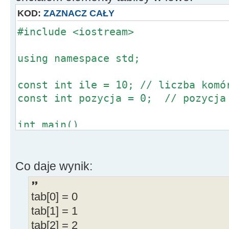
HistoryBMP
[
i
]
-
>
Canvas
KOD:
ZAZNACZ CAŁY
CurrentPen
;
#include <iostream>
using namespace std;
Drawing
=
true
;
HistoryBMP
[
i
]
-
>
Canvas
const int ile = 10; // liczba komó
Origin
=
Point
(
X, Y
)
;
const int pozycja = 0; // pozycja
MovePt
=
Origin
;
int main()
if
(
DrawingTool
==
dtRu
{
HistoryBMP
int tab[ile], i;
[
i
]
-
>
Canvas
-
>
Pen
-
>
C
Co daje wynik:
else
HistoryBMP
[
i
]
-
>
C
for(i = 0; i < ile; i++) tab[i]
clBlack
;
for(i = 0; i < ile; i++) cout <<
tab[0] = 0
" << tab[i] << endl;
TVarRec tempvar
[
2
]
=
tab[1] = 1
cout << endl << endl;
StatusBar1
-
>
Panels
-
>
I
tab[2] = 2