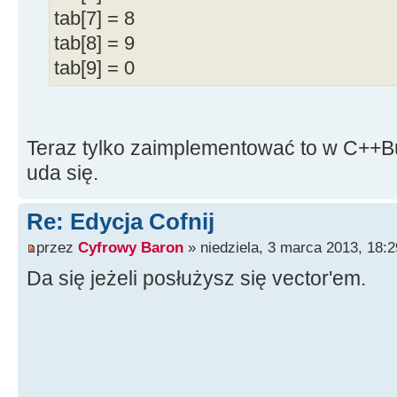
DrawShape
(
Ori
tab[7] = 8
pmCopy
)
;
tab[8] = 9
Drawing
=
fal
tab[9] = 0
}
Image1
-
>
Canvas
-
>
Draw
(
HistoryBMP
[
i
]
)
;
Teraz tylko zaimplementować to w C++Bu
i
++
;
uda się.
}
//---------------------------
Re: Edycja Cofnij
----------------------------
przez
Cyfrowy Baron
» niedziela, 3 marca 2013, 18:2
void
__fastcall
TForm1
::
Image
Da się jeżeli posłużysz się vector'em.
*
Sender, TShiftState Shift,
i
int
Y
)
{
if
(
Drawing
)
{