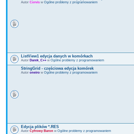
Autor
Corvis
w
Ogólne problemy z programowaniem
>
LineTo
(
BottomRight.
x
, Bottom
break
}
case
dtFreeHa
{
HistoryB
>
LineTo
(
BottomRight.
x
, Bottom
ListView1 edycja danych w komórkach
Autor
Darek_C++
w
Ogólne problemy z programowaniem
break
StringGrid - częściowa edycja komórek
}
Autor
oneiro
w
Ogólne problemy z programowaniem
case
dtRubber
{
HistoryB
>
LineTo
(
BottomRight.
x
, Bottom
break
}
Edycja plików *.RES
case
dtBucket
Autor
Cyfrowy Baron
w
Ogólne problemy z programowaniem