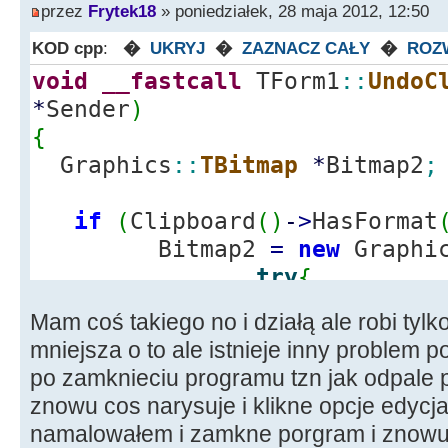
przez
Frytek18
» poniedziałek, 28 maja 2012, 12:50
KOD cpp
:
�
UKRYJ
�
ZAZNACZ CAŁY
�
ROZ
void
__fastcall
TForm1
::
UndoC
*
Sender
)
{
Graphics
::
TBitmap
*
Bitmap2
;
if
(
Clipboard
(
)
-
>
HasFormat
Bitmap2
=
new
Graphi
try
{
Bitmap2
-
>
A
Mam coś takiego no i działą ale robi tylk
Image
-
>
Can
mniejsza o to ale istnieje inny problem 
Bitmap2
)
;
po zamknieciu programu tzn jak odpale 
delete
Bitm
znowu cos narysuje i klikne opcje edycja 
}
namalowałem i zamkne porgram i znowu 
catch
(
...
)
{