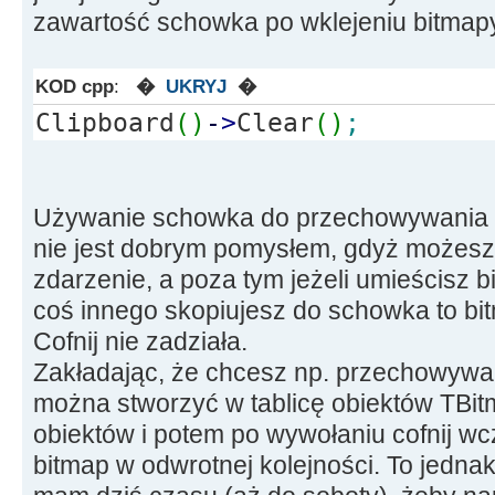
zawartość schowka po wklejeniu bitmap
KOD cpp
:
�
UKRYJ
�
Clipboard
(
)
-
>
Clear
(
)
;
Używanie schowka do przechowywania h
nie jest dobrym pomysłem, gdyż możesz
zdarzenie, a poza tym jeżeli umieścisz
coś innego skopiujesz do schowka to bit
Cofnij nie zadziała.
Zakładając, że chcesz np. przechowywać
można stworzyć w tablicę obiektów TBi
obiektów i potem po wywołaniu cofnij w
bitmap w odwrotnej kolejności. To jednak