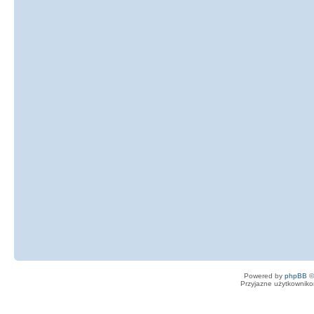
}
//---------------------------
----------------------------
void
__fastcall
TForm1
::
Butto
*
Sender
)
{
DrawingTool
=
dtRecta
}
//---------------------------
----------------------------
void
__fastcall
TForm1
::
Butto
*
Sender
)
{
DrawingTool
=
dtLine
;
Powered by
phpBB
©
}
Przyjazne użytkowniko
//---------------------------