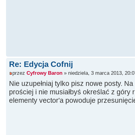
if
(
(
DrawingT
(
DrawingTool
==
dtRubber
)
)
Dra
MovePt, pmCopy
)
;
else
DrawShap
pmNotXor
)
;
MovePt
=
Poin
Re: Edycja Cofnij
if
(
(
DrawingT
przez
Cyfrowy Baron
» niedziela, 3 marca 2013, 20:0
(
DrawingTool
==
dtRubber
)
)
Dra
Nie uzupełniaj tylko pisz nowe posty. Na
MovePt, pmCopy
)
;
prościej i nie musiałbyś określać z góry 
else
DrawShap
elementy vector'a powoduje przesunięci
pmNotXor
)
;
}
TVarRec tempvar
[
2
]
=