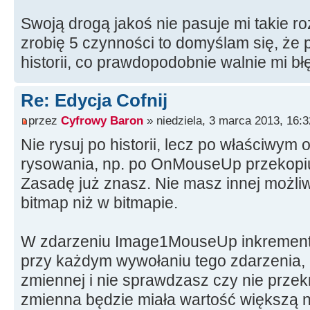
TPoint Origin, MovePt
;
Swoją drogą jakoś nie pasuje mi takie r
bool
Drawing
;
zrobię 5 czynności to domyślam się, że
enum
TDrawingTool
{
dtLine, dt
historii, co prawdopodobnie walnie mi b
dtFreeHand, dtRubber, dtBuck
TDrawingTool DrawingTool
;
Re: Edycja Cofnij
TColor tlo
;
przez
Cyfrowy Baron
» niedziela, 3 marca 2013, 16:3
TBrushStyle OldBrush, Current
Nie rysuj po historii, lecz po właściwym
TPenStyle OldPen, CurrentPen
;
rysowania, np. po OnMouseUp przekopiuj 
Graphics
::
TBitmap
*
HistoryBMP
Zasadę już znasz. Nie masz innej możliw
int
i
=
0
;
bitmap niż w bitmapie.
//---------------------------
----------------------------
W zdarzeniu Image1MouseUp inkrementu
__fastcall
TForm1
::
TForm1
(
TCo
przy każdym wywołaniu tego zdarzenia, al
:
TForm
(
Owner
)
zmiennej i nie sprawdzasz czy nie przekr
{
zmienna będzie miała wartość większą n
tlo
=
clWhite
;