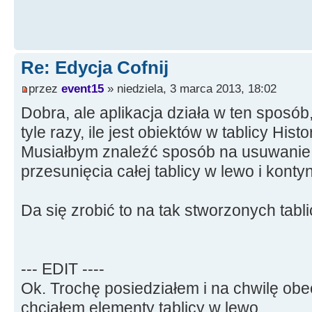
----------------------------
void
__fastcall
TForm1
::
Image
*
Sender, TMouseButton Button,
Re: Edycja Cofnij
int
X,
int
Y
)
{
przez
event15
» niedziela, 3 marca 2013, 18:02
// Zapis poprzednich 
Dobra, ale aplikacja działa w ten sposó
OldBrush
=
Image1
-
tyle razy, ile jest obiektów w tablicy Hist
>
Style
;
Musiałbym znaleźć sposób na usuwanie 
OldPen
=
Image1
-
przesunięcia całej tablicy w lewo i konty
CurrentBrush
=
bsCl
Da się zrobić to na tak stworzonych tabl
CurrentPen
=
psSo
// Ustawienie zaznacz
--- EDIT ----
HistoryBMP
[
i
]
-
>
Canvas
Ok. Trochę posiedziałem i na chwilę obe
CurrentBrush
;
chciałem elementy tablicy w lewo.