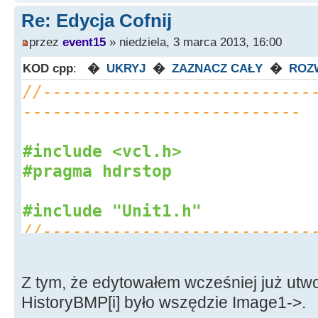
Re: Edycja Cofnij
przez
event15
» niedziela, 3 marca 2013, 16:00
KOD cpp
:
�
UKRYJ
�
ZAZNACZ CAŁY
�
ROZ
//---------------------------
----------------------------
#include <vcl.h>
#pragma hdrstop
#include "Unit1.h"
//---------------------------
----------------------------
#pragma package(smart_init)
Z tym, że edytowałem wcześniej już utw
#pragma resource "*.dfm"
HistoryBMP[i] było wszędzie Image1->.
TForm1
*
Form1
;