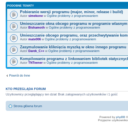
PODOBNE TEMATY
Pobieranie wersji programu (major, minor, release i build)
Autor
simekone
w
Ogólne problemy z programowaniem
Umieszczanie okna obcego programu w programie wlasnym
Autor
Bishamoth
w
Ogólne problemy z programowaniem
Umieszczanie obcego programu, oraz przechwytywanie kom
Autor
mate006
w
Ogólne problemy z programowaniem
Zasymulowanie kliknięcia myszką w okno innego programu
Autor
Darek_C++
w
Ogólne problemy z programowaniem
Kompilowanie programu z linkowaniem bibliotek statycznyc
Autor
TNTeener
w
Ogólne problemy z programowaniem
Powrót do Inne
KTO PRZEGLĄDA FORUM
Użytkownicy przeglądający ten dział: Brak zalogowanych użytkowników i 1 gość
Strona główna forum
Powered by
phpBB
©
Przyjazne użytkowniko