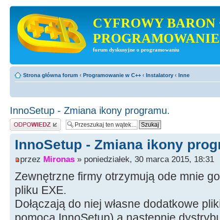
CYFROWY BARON 
PROGRAMOWANIE
forum dyskusyjne o programowaniu
Strona główna forum
‹
Programowanie w C++
‹
Instalatory
‹
Inne
InnoSetup - Zmiana ikony programu.
Odpowiedz
InnoSetup - Zmiana ikony prog
przez
Mironas
» poniedziałek, 30 marca 2015, 18:31
Zewnętrzne firmy otrzymują ode mnie go
pliku EXE.
Dołączają do niej własne dodatkowe pliki,
pomocą InnoSetup) a następnie dystrybu