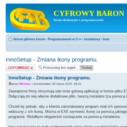
CYFROWY BARON 
forum dyskusyjne o programowaniu
Strona główna forum
‹
Programowanie w C++
‹
Instalatory
‹
Inne
InnoSetup - Zmiana ikony programu.
Odpowiedz
InnoSetup - Zmiana ikony programu.
przez
Mironas
» poniedziałek, 30 marca 2015, 18:31
Zewnętrzne firmy otrzymują ode mnie gotową aplikację w formie pliku 
Dołączają do niej własne dodatkowe pliki, tworzą instalator (za pomocą
Chcieli by jednak, aby u klienta zainstalowany program miał ich sperso
widoczny z ich ikoną. Można w EXE wymienić ikonę za pomocą jakiegoś
programie. Wolałbym eleganckie rozwiązanie za pomocą instalatora.
Inne rozwiązanie to mały podprogramik (mini edytor zasobów) który wymi