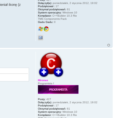
Dołączył(a):
poniedziałek, 2 stycznia 2012, 19:02
eniał ikonę (z
Podziękował :
17
Otrzymał podziękowań:
61
System operacyjny:
Windows 10
Kompilator:
C++Builder 10.3 Rio
TMS Components Pack
Gadu Gadu:
0
Mironas
Programista I
Posty:
427
Dołączył(a):
poniedziałek, 2 stycznia 2012, 19:02
Podziękował :
17
Otrzymał podziękowań:
61
System operacyjny:
Windows 10
Kompilator:
C++Builder 10.3 Rio