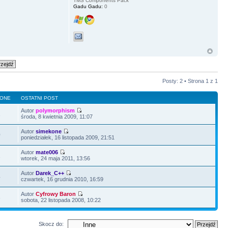
TMS Components Pack
Gadu Gadu:
0
Posty: 2 • Strona
1
z
1
LONE
OSTATNI POST
Autor
polymorphism
1
środa, 8 kwietnia 2009, 11:07
Autor
simekone
0
poniedziałek, 16 listopada 2009, 21:51
Autor
mate006
2
wtorek, 24 maja 2011, 13:56
Autor
Darek_C++
4
czwartek, 16 grudnia 2010, 16:59
Autor
Cyfrowy Baron
3
sobota, 22 listopada 2008, 10:22
Skocz do: