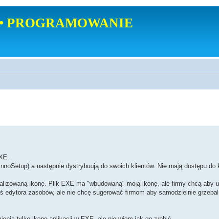
• PROGRAMOWANIE
EXE.
 InnoSetup) a następnie dystrybuują do swoich klientów. Nie mają dostępu do
nalizowaną ikonę. Plik EXE ma "wbudowaną" moją ikonę, ale firmy chcą aby u 
 edytora zasobów, ale nie chcę sugerować firmom aby samodzielnie grzeba
enia tylko ikonę aplikacji w EXE, ale nie wiem jak go zrobić.