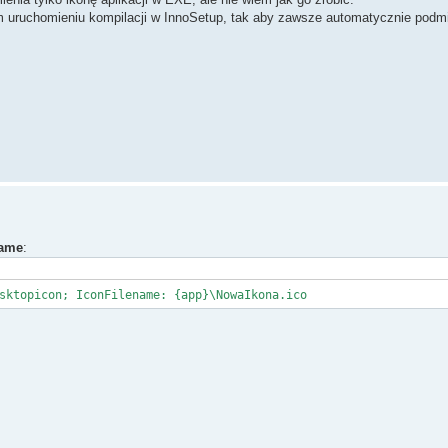
m uruchomieniu kompilacji w InnoSetup, tak aby zawsze automatycznie podmi
name
:
sktopicon; IconFilename: {app}\NowaIkona.ico