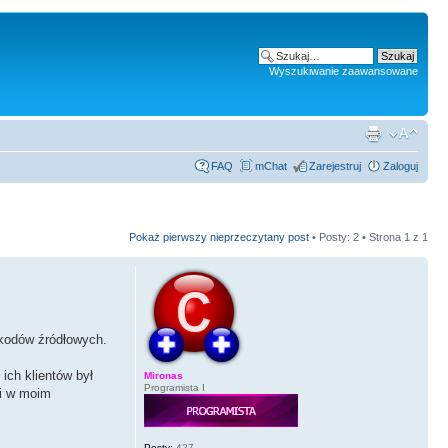
Wyszukiwanie zaawansowane
FAQ
mChat
Zarejestruj
Zaloguj
Pokaż pierwszy nieprzeczytany post
• Posty: 2 • Strona
1
z
1
 kodów źródłowych.
ich klientów był
Mironas
Programista I
li w moim
Posty:
427