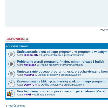
Wyświe
Odpowiedz
PODOBNE TEMATY
Umieszczanie okna obcego programu w programie wlasnym
Autor
Bishamoth
w
Ogólne problemy z programowaniem
Pobieranie wersji programu (major, minor, release i build)
Autor
simekone
w
Ogólne problemy z programowaniem
Umieszczanie obcego programu, oraz przechwytywanie kom
Autor
mate006
w
Ogólne problemy z programowaniem
Zasymulowanie kliknięcia myszką w okno innego programu
Autor
Darek_C++
w
Ogólne problemy z programowaniem
Uruchamianie programu pocztowego z parametrami [Vista]
Autor
mckri
w
Aplikacje sieciowe
Powrót do Inne