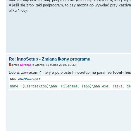
A jeśli się zrobi taki podprogram, to czy można go wywołać przy każdy
pliku *.ico).
Re: InnoSetup - Zmiana ikony programu.
przez
Mironas
» wtorek, 31 marca 2015, 10:33
Dobra, zawracam 4 litery a po prostu InnoSetup ma parametr
IconFile
KOD:
ZAZNACZ CAŁY
Name: {userdesktop}\aaa; Filename: {app}\aaa.exe; Tasks: de