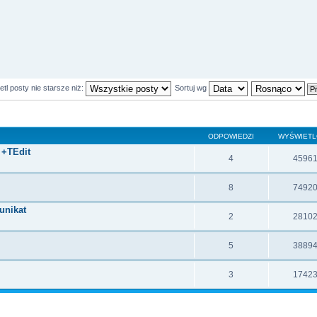
tl posty nie starsze niż:
Sortuj wg
ODPOWIEDZI
WYŚWIET
 +TEdit
4
4596
8
7492
unikat
2
2810
5
3889
3
1742