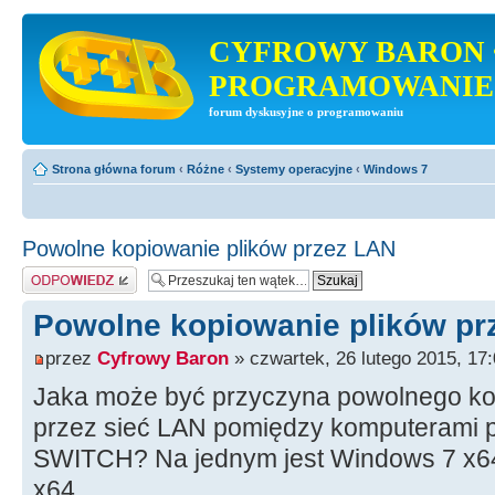
CYFROWY BARON 
PROGRAMOWANIE
forum dyskusyjne o programowaniu
Strona główna forum
‹
Różne
‹
Systemy operacyjne
‹
Windows 7
Powolne kopiowanie plików przez LAN
Odpowiedz
Powolne kopiowanie plików pr
przez
Cyfrowy Baron
» czwartek, 26 lutego 2015, 17
Jaka może być przyczyna powolnego kop
przez sieć LAN pomiędzy komputerami 
SWITCH? Na jednym jest Windows 7 x6
x64.