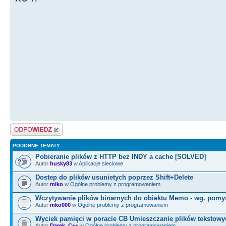
Odpowiedz
PODOBNE TEMATY
Pobieranie plików z HTTP bez INDY a cache [SOLVED]
Autor
husky83
w
Aplikacje sieciowe
Dostep do plików usunietych poprzez Shift+Delete
Autor
miko
w
Ogólne problemy z programowaniem
Wczytywanie plików binarnych do obiektu Memo - wg. pomy
Autor
mko000
w
Ogólne problemy z programowaniem
Wyciek pamięci w poracie CB Umieszczanie plików tekstowy
Autor
Darek_C++
w
Ogólne problemy z programowaniem