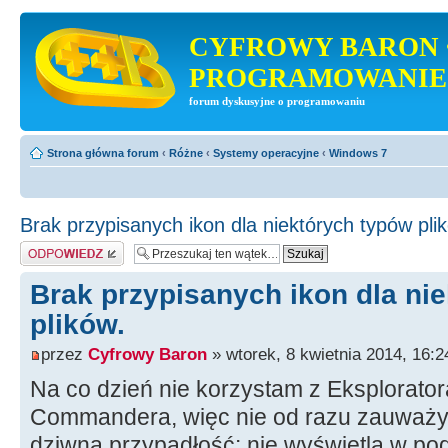
CYFROWY BARON 
PROGRAMOWANIE
forum dyskusyjne o programowaniu
Strona główna forum
‹
Różne
‹
Systemy operacyjne
‹
Windows 7
Brak przypisanych ikon dla niektórych typów pli
Odpowiedz
Brak przypisanych ikon dla ni
plików.
przez
Cyfrowy Baron
» wtorek, 8 kwietnia 2014, 16:2
Na co dzień nie korzystam z Eksplorator
Commandera, więc nie od razu zauważy
dziwną przypadłość: nie wyświetla w pod