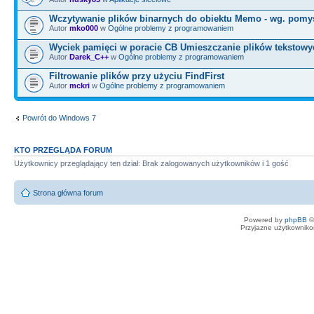
Wczytywanie plików binarnych do obiektu Memo - wg. pomy
Autor
mko000
w
Ogólne problemy z programowaniem
Wyciek pamięci w poracie CB Umieszczanie plików tekstowy
Autor
Darek_C++
w
Ogólne problemy z programowaniem
Filtrowanie plików przy użyciu FindFirst
Autor
mckri
w
Ogólne problemy z programowaniem
Powrót do Windows 7
KTO PRZEGLĄDA FORUM
Użytkownicy przeglądający ten dział: Brak zalogowanych użytkowników i 1 gość
Strona główna forum
Powered by
phpBB
©
Przyjazne użytkowniko