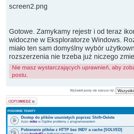
screen2.png
Gotowe. Zamykamy rejestr i od teraz iko
widoczne w Eksploratorze Windows. Roz
miało ten sam domyślny wybór użytkowni
rozszerzenia nie trzeba już niczego zmie
Nie masz wystarczających uprawnień, aby zoba
postu.
Wyświetl posty nie starsze niż:
Odpowiedz
PODOBNE TEMATY
Dostep do plików usunietych poprzez Shift+Delete
Autor
miko
w
Ogólne problemy z programowaniem
Pobieranie plików z HTTP bez INDY a cache [SOLVED]
Autor
husky83
w
Aplikacje sieciowe