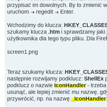
przypisać im dowolnych. By to zmienić w
uruchom
regedit
Enter.
Wchodzimy do klucza:
HKEY_CLASSE
szukamy klucza
.htm
i sprawdzamy jaki 
użytkownika dla tego typu pliku. Dla Fire
screen1.png
Teraz szukamy klucza:
HKEY_CLASSE
następnie rozwijamy podklucz:
ShellEx
p
podklucz o nazwie
IconHandler
- trzeba
usunąć, ale lepiej zmienić mu nazwę, gd
przywrócić, np. na nazwę
_IconHandler