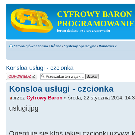
CYFROWY BARON 
PROGRAMOWANIE
forum dyskusyjne o programowaniu
Strona główna forum
‹
Różne
‹
Systemy operacyjne
‹
Windows 7
Konsloa usługi - czcionka
Odpowiedz
Konsloa usługi - czcionka
przez
Cyfrowy Baron
» środa, 22 stycznia 2014, 14:
uslugi.jpg
Orientuje się ktoś jakiej czcionki używa