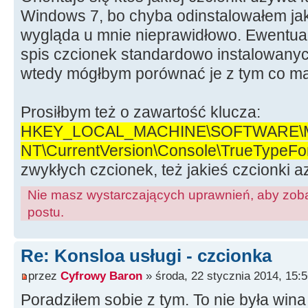
Windows 7, bo chyba odinstalowałem jak
wygląda u mnie nieprawidłowo. Ewentual
spis czcionek standardowo instalowany
wtedy mógłbym porównać je z tym co ma
Prosiłbym też o zawartość klucza:
HKEY_LOCAL_MACHINE\SOFTWARE\Mic
NT\CurrentVersion\Console\TrueTypeFo
zwykłych czcionek, też jakieś czcionki az
Nie masz wystarczających uprawnień, aby zoba
postu.
Re: Konsloa usługi - czcionka
przez
Cyfrowy Baron
» środa, 22 stycznia 2014, 15:
Poradziłem sobie z tym. To nie była wina 