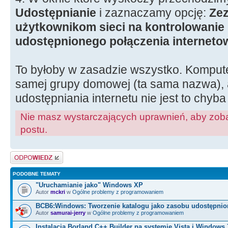
Udostępnianie
i zaznaczamy opcję:
Zez
użytkownikom sieci na kontrolowanie 
udostępnionego połączenia interneto
To byłoby w zasadzie wszystko. Kompute
samej grupy domowej (ta sama nazwa),
udostępniania internetu nie jest to chyb
Nie masz wystarczających uprawnień, aby zoba
postu.
Odpowiedz
PODOBNE TEMATY
"Uruchamianie jako" Windows XP
Autor
mckri
w
Ogólne problemy z programowaniem
BCB6:Windows: Tworzenie katalogu jako zasobu udostępni
Autor
samurai-jerry
w
Ogólne problemy z programowaniem
Instalacja Borland C++ Builder na systemie Vista i Windows 