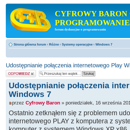
CYFROWY BARON 
PROGRAMOWANIE
forum dyskusyjne o programowaniu
Strona główna forum
‹
Różne
‹
Systemy operacyjne
‹
Windows 7
Udostępnianie połączenia internetowego Play W
Odpowiedz
Udostępnianie połączenia inte
Windows 7
przez
Cyfrowy Baron
» poniedziałek, 16 września 201
Ostatnio zetknąłem się z problemem udo
internetowego PLAY z komputera z sys
komputer z systemem Windows XP x86. P