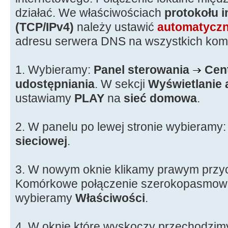
działać. We właściwościach
protokołu i
(TCP/IPv4)
należy ustawić
automatycz
adresu serwera DNS na wszystkich kom
1. Wybieramy:
Panel sterowania
Cent
udostępniania
. W sekcji
Wyświetlanie 
ustawiamy
PLAY
na
sieć domowa
.
2. W panelu po lewej stronie wybieramy
sieciowej
.
3. W nowym oknie klikamy prawym przy
Komórkowe połączenie szerokopasmowe
wybieramy
Właściwości
.
4. W oknie które wyskoczy przechodzim