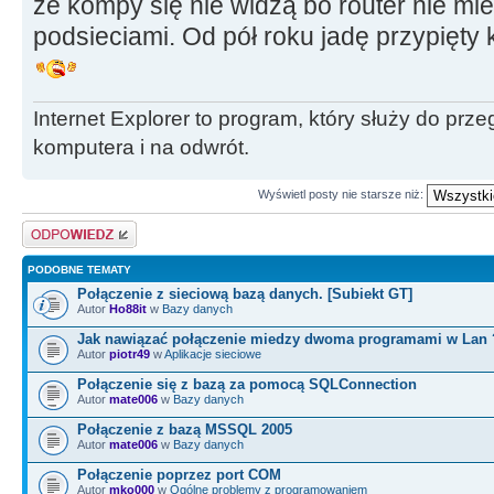
że kompy się nie widzą bo router nie m
podsieciami. Od pół roku jadę przypięty k
Internet Explorer to program, który służy do prze
komputera i na odwrót.
Wyświetl posty nie starsze niż:
Odpowiedz
PODOBNE TEMATY
Połączenie z sieciową bazą danych. [Subiekt GT]
Autor
Ho88it
w
Bazy danych
Jak nawiązać połączenie miedzy dwoma programami w Lan 
Autor
piotr49
w
Aplikacje sieciowe
Połączenie się z bazą za pomocą SQLConnection
Autor
mate006
w
Bazy danych
Połączenie z bazą MSSQL 2005
Autor
mate006
w
Bazy danych
Połączenie poprzez port COM
Autor
mko000
w
Ogólne problemy z programowaniem