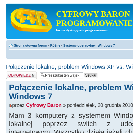
CYFROWY BARON 
PROGRAMOWANIE
forum dyskusyjne o programowaniu
Strona główna forum
‹
Różne
‹
Systemy operacyjne
‹
Windows 7
Połączenie lokalne, problem Windows XP vs. W
Odpowiedz
Połączenie lokalne, problem W
Windows 7
przez
Cyfrowy Baron
» poniedziałek, 20 grudnia 2010
Mam 3 komputery z systemem Windo
lokalnej poprzez switch z udos
internetowym. Wszystko działa jeżeli c